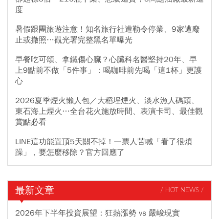
度
暑假跟團旅遊注意！知名旅行社遭勒令停業、9家遭廢
止或撤照…觀光署完整黑名單曝光
早餐吃可頌、拿鐵傷心臟？心臟科名醫堅持20年、早
上9點前不做「5件事」：喝咖啡前先喝「這1杯」更護
心
2026夏季煙火懶人包／大稻埕煙火、淡水漁人碼頭、
東石海上煙火…全台花火施放時間、表演卡司、最佳觀
賞點必看
LINE這功能置頂5天關不掉！一票人苦喊「看了很煩
躁」，要怎麼移除？官方回應了
最新文章
/ HOT NEWS /
2026年下半年投資展望：狂熱漲勢 vs 嚴峻現實