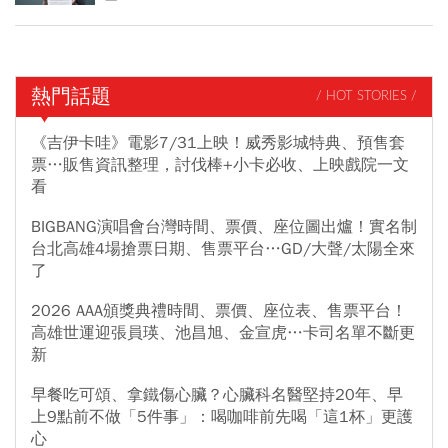
熱門話題
/ HOT STORIES /
《吉伊卡哇》電影7/31上映！威秀影城特典、預售套
票…販售資訊整理，討伐棒+小卡必收、上映戲院一文
看
BIGBANG演唱會台灣時間、票價、座位圖出爐！實名制
台北高雄4場搶票日期、售票平台…GD/大聲/太陽全來
了
2026 AAA頒獎典禮時間、票價、座位表、售票平台！
高雄世運迎張員瑛、池昌旭、金宣虎…卡司名單不斷更
新
早餐吃可頌、拿鐵傷心臟？心臟科名醫堅持20年、早
上9點前不做「5件事」：喝咖啡前先喝「這1杯」更護
心