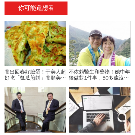
你可能還想看
養出回春好臉蛋！于美人超
不依賴醫生和藥物！她中年
好吃「瓠瓜煎餅」養顏美
後做對1件事，50多歲沒有
容、排毒超有力
慢性病、精神比年輕時更
好！