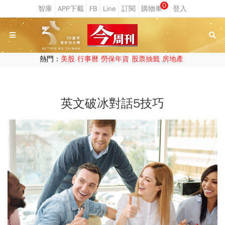
0
熱門：
美股
行事曆
勞保年資
股票抽籤
房地產
英文破冰對話5技巧