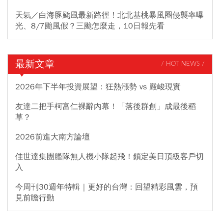
天氣／白海豚颱風最新路徑！北北基桃暴風圈侵襲率曝
光、8/7颱風假？三颱怎麼走，10日報先看
最新文章
/ HOT NEWS /
2026年下半年投資展望：狂熱漲勢 vs 嚴峻現實
友達二把手柯富仁裸辭內幕！「落後群創」成最後稻
草？
2026前進大南方論壇
佳世達集團艦隊無人機小隊起飛！鎖定美日頂級客戶切
入
今周刊30週年特輯｜更好的台灣：回望精彩風雲，預
見前瞻行動