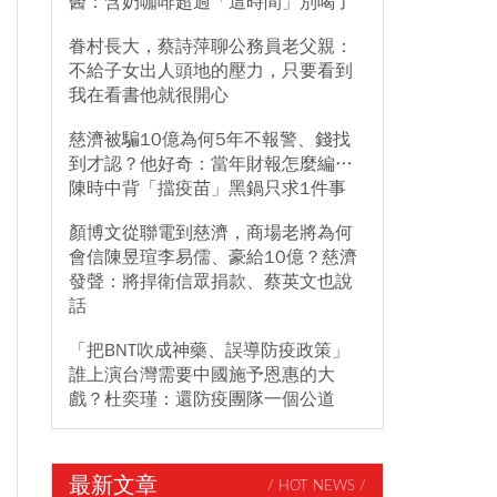
醫：含奶咖啡超過「這時間」別喝了
眷村長大，蔡詩萍聊公務員老父親：
不給子女出人頭地的壓力，只要看到
我在看書他就很開心
慈濟被騙10億為何5年不報警、錢找
到才認？他好奇：當年財報怎麼編…
陳時中背「擋疫苗」黑鍋只求1件事
顏博文從聯電到慈濟，商場老將為何
會信陳昱瑄李易儒、豪給10億？慈濟
發聲：將捍衛信眾捐款、蔡英文也說
話
「把BNT吹成神藥、誤導防疫政策」
誰上演台灣需要中國施予恩惠的大
戲？杜奕瑾：還防疫團隊一個公道
最新文章
/ HOT NEWS /