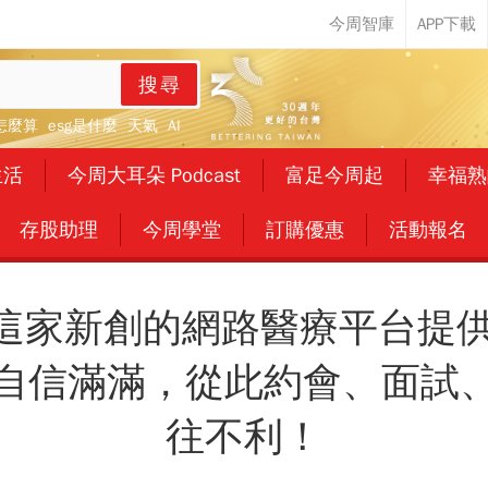
搜尋
怎麼算
esg是什麼
天氣
AI
生活
今周大耳朵 Podcast
富足今周起
幸福熟
存股助理
今周學堂
訂購優惠
活動報名
 這家新創的網路醫療平台提
自信滿滿，從此約會、面試
往不利！