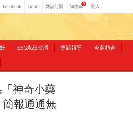
0
齡
ESG永續台灣
專題報導
今選頻道
供「神奇小藥
、簡報通通無