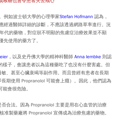
裝成喉糖也會令患者失去戒心
。例如波士頓大學的心理學家
Stefan Hofmann
認為，
應經過醫師詳細的診斷，不應該透過網路草率進行。況
屬於 1970 年代的藥物，對症狀不明顯的焦慮症治療效果並不顯
優先使用的藥方了。
eier
，以及史丹佛大學的精神科醫師
Anna lembke
則認
ol 包裝成喉糖的樣子，會讓患者以為這種藥吃了也没有什麼害處。但
、噁心、過敏、甚至心臟衰竭等副作用。而且曾經有患者在長期
長期使用 Propranolol 可能會上癮）。因此，他們認為
的副作用可能會很危險。
是否合法。因為 Propranolol 主要是用在心血管的治療
核准製藥廠將 Propranolol 宣傳成為治療焦慮的藥物。