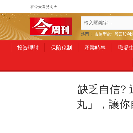
在今天看見明天
熱門：
市值型etf
股票股利
投資理財
保險稅制
產業時事
職場
缺乏自信?
丸」，讓你