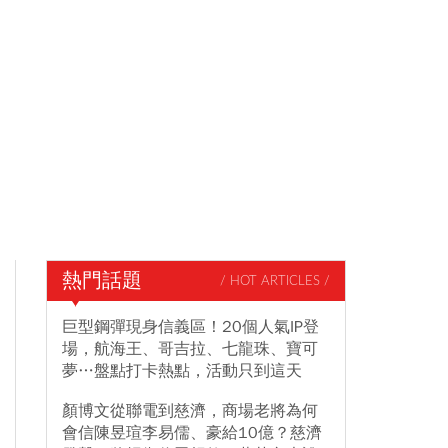
熱門話題
/ HOT ARTICLES /
巨型鋼彈現身信義區！20個人氣IP登
場，航海王、哥吉拉、七龍珠、寶可
夢…盤點打卡熱點，活動只到這天
顏博文從聯電到慈濟，商場老將為何
會信陳昱瑄李易儒、豪給10億？慈濟