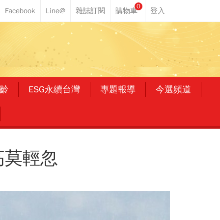
0
齡
ESG永續台灣
專題報導
今選頻道
高莫輕忽