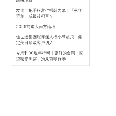
嚴峻現實
友達二把手柯富仁裸辭內幕！「落後
群創」成最後稻草？
2026前進大南方論壇
佳世達集團艦隊無人機小隊起飛！鎖
定美日頂級客戶切入
今周刊30週年特輯｜更好的台灣：回
望精彩風雲，預見前瞻行動