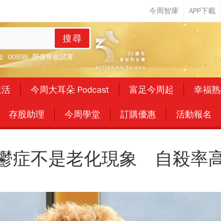
搜尋
金
00939
勞保年金試算
生活
今周大耳朵 Podcast
富足今周起
幸福熟
存股助理
今周學堂
訂購優惠
活動報名
鬱症不是老化現象 自殺率