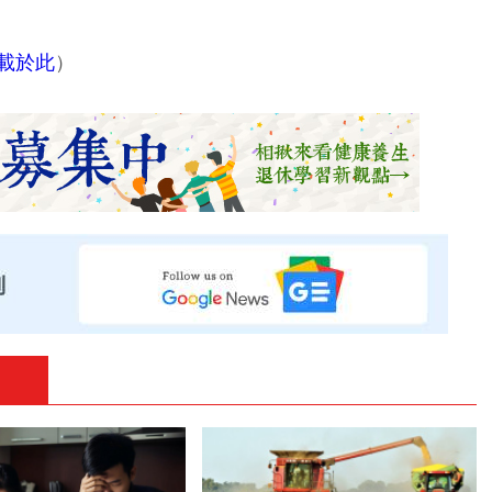
載於此
）