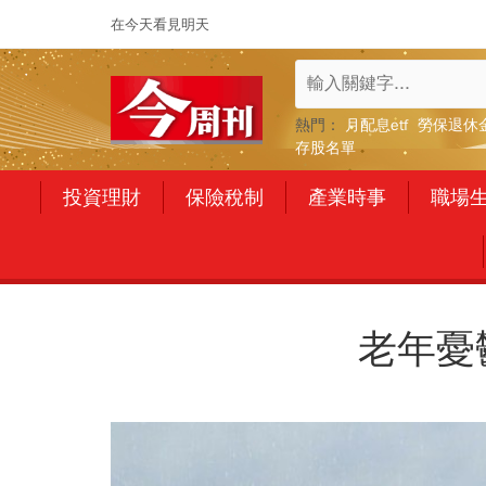
在今天看見明天
熱門：
月配息etf
勞保退休
存股名單
投資理財
保險稅制
產業時事
職場
老年憂