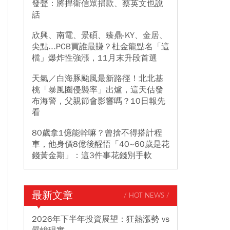
發聲：將捍衛信眾捐款、蔡英文也說
話
欣興、南電、景碩、臻鼎-KY、金居、
尖點...PCB買誰最賺？杜金龍點名「這
檔」爆炸性強漲，11月末升段首選
天氣／白海豚颱風最新路徑！北北基
桃「暴風圈侵襲率」出爐，這天估發
布海警，父親節會影響嗎？10日報先
看
80歲拿1億能幹嘛？曾捨不得搭計程
車，他身價8億後醒悟「40~60歲是花
錢黃金期」：這3件事花錢別手軟
最新文章
/ HOT NEWS /
2026年下半年投資展望：狂熱漲勢 vs