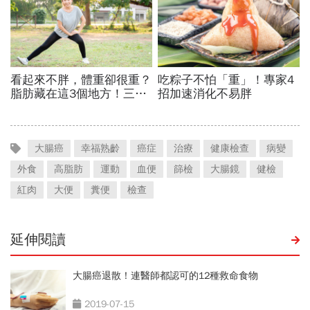
大腸癌
幸福熟齡
癌症
治療
健康檢查
病變
外食
高脂肪
運動
血便
篩檢
大腸鏡
健檢
紅肉
大便
糞便
檢查
延伸閱讀
大腸癌退散！連醫師都認可的12種救命食物
2019-07-15