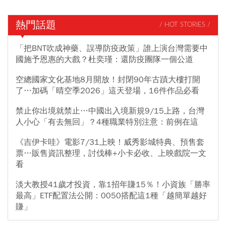
熱門話題
/ HOT STORIES /
「把BNT吹成神藥、誤導防疫政策」誰上演台灣需要中
國施予恩惠的大戲？杜奕瑾：還防疫團隊一個公道
空總國家文化基地8月開放！封閉90年古蹟大樓打開
了…加碼「晴空季2026」這天登場，16件作品必看
禁止你出境就禁止…中國出入境新規9/15上路，台灣
人小心「有去無回」？4種職業特別注意：前例在這
《吉伊卡哇》電影7/31上映！威秀影城特典、預售套
票…販售資訊整理，討伐棒+小卡必收、上映戲院一文
看
淡大教授41歲才投資，靠1招年賺15％！小資族「勝率
最高」ETF配置法公開：0050搭配這1種「越簡單越好
賺」