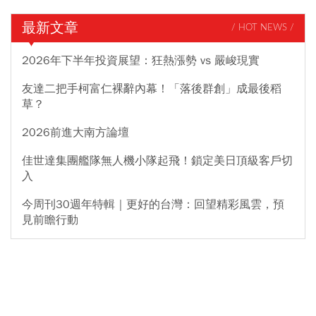
最新文章
/ HOT NEWS /
2026年下半年投資展望：狂熱漲勢 vs 嚴峻現實
友達二把手柯富仁裸辭內幕！「落後群創」成最後稻
草？
2026前進大南方論壇
佳世達集團艦隊無人機小隊起飛！鎖定美日頂級客戶切
入
今周刊30週年特輯｜更好的台灣：回望精彩風雲，預
見前瞻行動