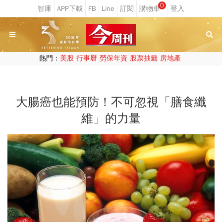
0
熱門：
美股
行事曆
勞保年資
股票抽籤
房地產
大腸癌也能預防！不可忽視「膳食纖
維」的力量