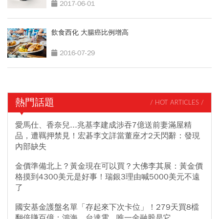
2017-06-01
飲食西化 大腸癌比例增高
2016-07-29
熱門話題
/ HOT ARTICLES /
愛馬仕、香奈兒...兆基李建成涉吞7億送前妻滿屋精
品，遭羈押禁見！宏碁李文詳當董座才2天閃辭：發現
內部缺失
金價準備北上？黃金現在可以買？大佛李其展：黃金價
格摸到4300美元是好事！瑞銀3理由喊5000美元不遠
了
國安基金護盤名單「存起來下次卡位」！279天買8檔
翻倍賺百億：鴻海、台達電...唯一金融股是它