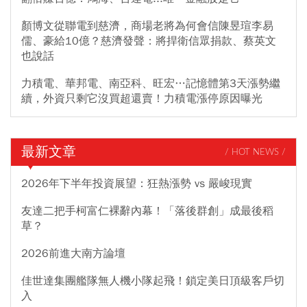
顏博文從聯電到慈濟，商場老將為何會信陳昱瑄李易
儒、豪給10億？慈濟發聲：將捍衛信眾捐款、蔡英文
也說話
力積電、華邦電、南亞科、旺宏…記憶體第3天漲勢繼
續，外資只剩它沒買超還賣！力積電漲停原因曝光
最新文章
/ HOT NEWS /
2026年下半年投資展望：狂熱漲勢 vs 嚴峻現實
友達二把手柯富仁裸辭內幕！「落後群創」成最後稻
草？
2026前進大南方論壇
佳世達集團艦隊無人機小隊起飛！鎖定美日頂級客戶切
入