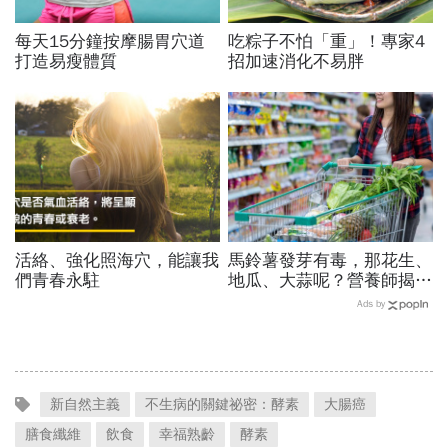
每天15分鐘按摩腸胃穴道
吃粽子不怕「重」！專家4
打造易瘦體質
招加速消化不易胖
活絡、強化照海穴，能讓我
馬鈴薯發芽有毒，那花生、
們青春永駐
地瓜、大蒜呢？營養師揭
密：這1種食材發芽後更營
Ads by
養！
新自然主義
不生病的關鍵祕密：酵素
大腸癌
膳食纖維
飲食
幸福熟齡
酵素