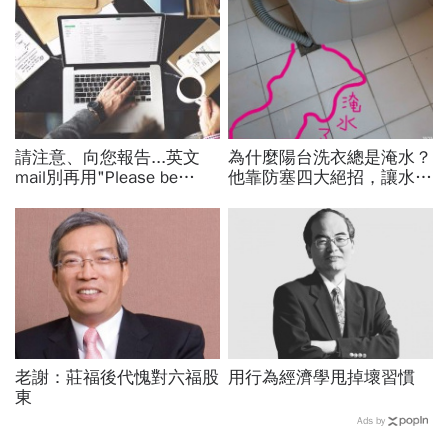
請注意、向您報告...英文
為什麼陽台洗衣總是淹水？
mail別再用"Please be
他靠防塞四大絕招，讓水管
noted"、"Please be
暢通無比不積水
reported"！
老謝：莊福後代愧對六福股
用行為經濟學甩掉壞習慣
東
Ads by