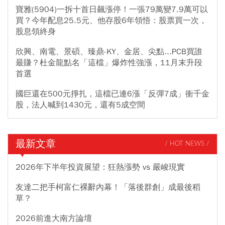
寶雅(5904)一拆十首日飆漲停！一張79萬變7.9萬可以
買？今年配息25.5元、他存股6年領悟：股票買一次，
股息領終身
欣興、南電、景碩、臻鼎-KY、金居、尖點...PCB買誰
最賺？杜金龍點名「這檔」爆炸性強漲，11月末升段
首選
國巨還在500元掙扎，這檔已連6漲「反彈7成」衝千金
股，法人喊到1430元，還有5成空間
最新文章
/ HOT NEWS /
2026年下半年投資展望：狂熱漲勢 vs 嚴峻現實
友達二把手柯富仁裸辭內幕！「落後群創」成最後稻
草？
2026前進大南方論壇