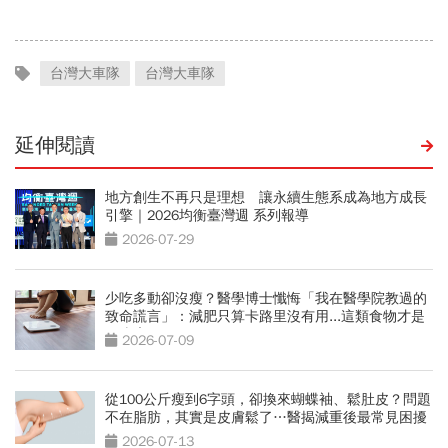
台灣大車隊
台灣大車隊
延伸閱讀
地方創生不再只是理想 讓永續生態系成為地方成長
引擎｜2026均衡臺灣週 系列報導
2026-07-29
少吃多動卻沒瘦？醫學博士懺悔「我在醫學院教過的
致命謊言」：減肥只算卡路里沒有用...這類食物才是
囤脂魔王
2026-07-09
從100公斤瘦到6字頭，卻換來蝴蝶袖、鬆肚皮？問題
不在脂肪，其實是皮膚鬆了…醫揭減重後最常見困擾
2026-07-13