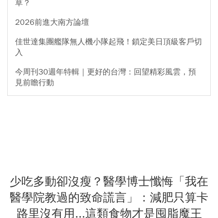
草？
2026前進大南方論壇
佳世達集團艦隊無人機小隊起飛！鎖定美日頂級客戶切
入
今周刊30週年特輯｜更好的台灣：回望精彩風雲，預
見前瞻行動
少吃多動卻沒瘦？醫學博士懺悔「我在
醫學院教過的致命謊言」：減肥只算卡
路里沒有用...這類食物才是囤脂魔王