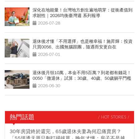
深化在地能量！台灣地方創生遍地萌芽：從衝產值到
求韌性｜2026均衡臺灣週 系列報導
2026-07-28
退休後才懂「不用選擇」也是種幸福！施昇輝：投資
只買0056、出國無腦跟團，隨遇而安更自在
2026-07-01
退休後月領10萬，本金不用5百萬？到老都有錢花！
0050「微退休」試算：30歲、40歲、50歲躺平門檻
公開
2026-06-30
熱門話題
/ HOT STORIES /
30年房貸終於還完，65歲退休夫妻為何忍痛賣房？
「55坪透天厝只剩打掃拔草」晚年才懂：房子不是越