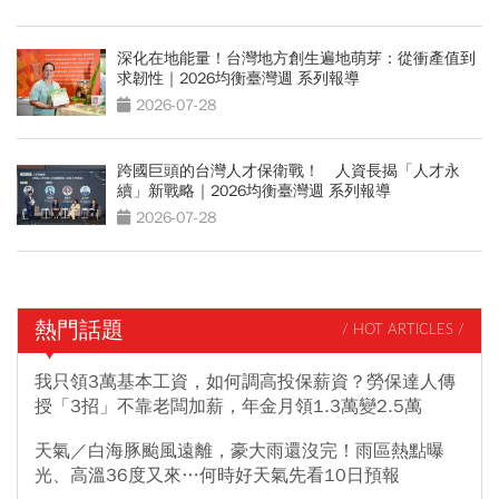
深化在地能量！台灣地方創生遍地萌芽：從衝產值到
求韌性｜2026均衡臺灣週 系列報導
2026-07-28
跨國巨頭的台灣人才保衛戰！ 人資長揭「人才永
續」新戰略｜2026均衡臺灣週 系列報導
2026-07-28
熱門話題
/ HOT ARTICLES /
我只領3萬基本工資，如何調高投保薪資？勞保達人傳
授「3招」不靠老闆加薪，年金月領1.3萬變2.5萬
天氣／白海豚颱風遠離，豪大雨還沒完！雨區熱點曝
光、高溫36度又來…何時好天氣先看10日預報