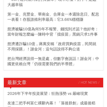
大越幸福
第一金、兆豐金、華南金、合庫金…本週除息日、配息
一表看！存股誰殖利率最高：它3.66%穩穩賺
慈濟被騙10億為何5年不報警、錢找到才認？他好奇：
當年財報怎麼編…陳時中背「擋疫苗」黑鍋只求1件事
慈濟遭詐騙10億，蔣萬安稱「政府買夠疫苗，民間就
不用採購」！謝金河：這句話說得不夠公道
把台灣經濟說得一無是處，但數字會說話！謝金河：中
國更依賴台灣「仍很需要我們的半導體」
最新文章
/ HOT NEWS /
2026年下半年投資展望：狂熱漲勢 vs 嚴峻現實
友達二把手柯富仁裸辭內幕！「落後群創」成最後稻