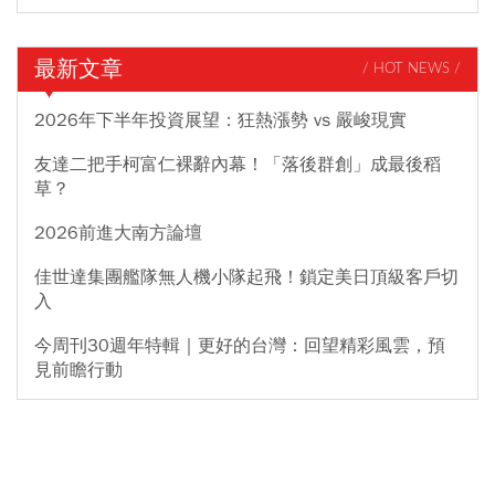
最新文章
/ HOT NEWS /
2026年下半年投資展望：狂熱漲勢 vs 嚴峻現實
友達二把手柯富仁裸辭內幕！「落後群創」成最後稻
草？
2026前進大南方論壇
佳世達集團艦隊無人機小隊起飛！鎖定美日頂級客戶切
入
今周刊30週年特輯｜更好的台灣：回望精彩風雲，預
見前瞻行動