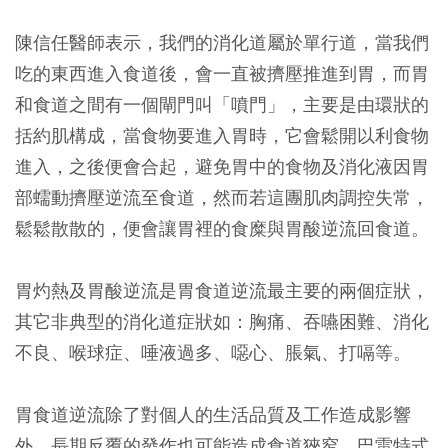
陳信任醫師表示，我們的消化道屬於單行道，當我們
吃的東西進入食道後，會一直被擠壓推進到胃，而胃
和食道之間有一個閘門叫「噴門」，主要是由環狀的
括約肌構成，當食物要進入胃時，它會鬆開以利食物
進入，之後便會合起，避免胃中的食物及消化液因胃
部蠕動擠壓逆流至食道，然而若這團肌肉調控失常，
鬆鬆散散的，便會讓胃裡的食糜與胃酸逆流回食道。
胃灼熱及胃酸逆流是胃食道逆流最主要的兩個症狀，
其它非典型的消化道症狀如：胸痛、吞嚥困難、消化
不良、喉球症、唾液過多、噁心、脹氣、打嗝等。
胃食道逆流除了對個人的生活品質及工作造成影響
外，長期反覆的發作也可能造成食道狹窄、巴雷特式