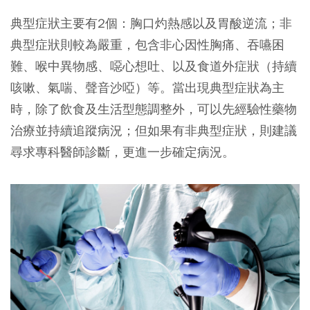
典型症狀主要有2個：
胸口灼熱感
以及
胃酸逆流
；非
典型症狀則較為嚴重，包含
非心因性胸痛
、
吞嚥困
難
、
喉中異物感
、
噁心想吐
、以及
食道外症狀（持續
咳嗽、氣喘、聲音沙啞）
等。當出現典型症狀為主
時，除了飲食及生活型態調整外，可以先經驗性藥物
治療並持續追蹤病況；但如果有非典型症狀，則建議
尋求專科醫師診斷，更進一步確定病況。