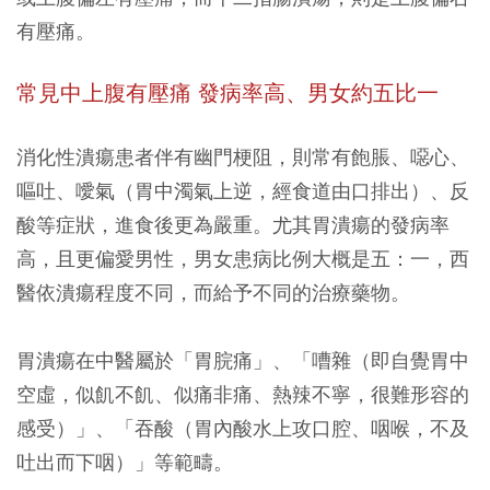
有壓痛。
常見中上腹有壓痛 發病率高、男女約五比一
消化性潰瘍患者伴有幽門梗阻，則常有飽脹、噁心、
嘔吐、噯氣（胃中濁氣上逆，經食道由口排出）、反
酸等症狀，進食後更為嚴重。尤其胃潰瘍的發病率
高，且更偏愛男性，男女患病比例大概是五：一，西
醫依潰瘍程度不同，而給予不同的治療藥物。
胃潰瘍在中醫屬於「胃脘痛」、「嘈雜（即自覺胃中
空虛，似飢不飢、似痛非痛、熱辣不寧，很難形容的
感受）」、「吞酸（胃內酸水上攻口腔、咽喉，不及
吐出而下咽）」等範疇。