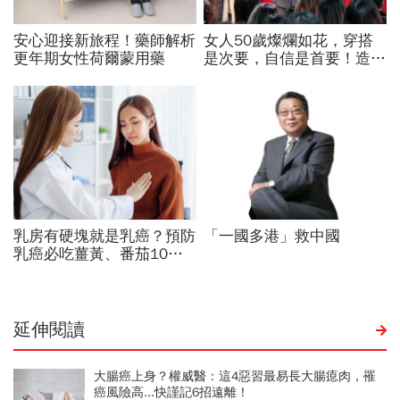
延伸閱讀
大腸癌上身？權威醫：這4惡習最易長大腸瘜肉，罹
癌風險高...快謹記6招遠離！