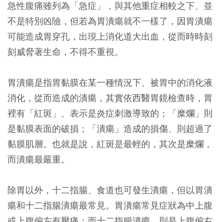
急性腹痛雖列為「急症」，與其他重症相較之下、並
不是特別凶險，但若為胃潰瘍就不一樣了，因胃潰瘍
可能造成胃穿孔，出現上消化道大出血，從而時時刻
刻威脅著生命，不得不重視。
胃潰瘍是指胃黏膜在某一種情況下、被胃中的消化液
消化，從而造成的潰瘍，其實依西醫胃鏡檢查時，胃
裡有「紅斑」、表示是炎症刺激導致的；「糜爛」則
是黏膜表面的破損；「潰瘍」造成的損傷、則超過了
黏膜肌層。也就是說，紅斑是最輕的，其次是糜爛，
而潰瘍最嚴重。
除胃以外，十二指腸、食道也可發生潰瘍，但以胃潰
瘍和十二指腸潰瘍最常見。胃潰瘍常見症狀為中上腹
或上腹偏左有壓痛；而十二指腸潰瘍，則是上腹偏右