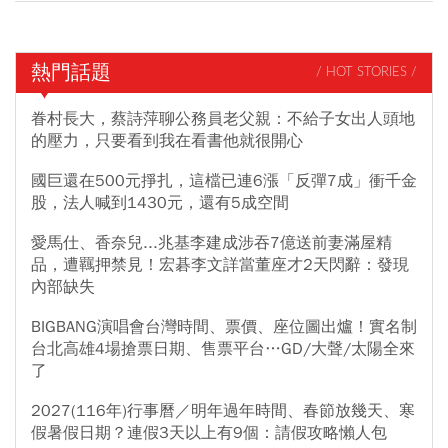
熱門話題
/ HOT STORIES /
眷村長大，蔡詩萍聊公務員老父親：不給子女出人頭地
的壓力，只要看到我在看書他就很開心
國巨還在500元掙扎，這檔已連6漲「反彈7成」衝千金
股，法人喊到1430元，還有5成空間
愛馬仕、香奈兒...兆基李建成涉吞7億送前妻滿屋精
品，遭羈押禁見！宏碁李文詳當董座才2天閃辭：發現
內部缺失
BIGBANG演唱會台灣時間、票價、座位圖出爐！實名制
台北高雄4場搶票日期、售票平台…GD/大聲/太陽全來
了
2027(116年)行事曆／明年過年時間、春節放幾天、寒
假暑假日期？連假3天以上有9個：請假攻略懶人包