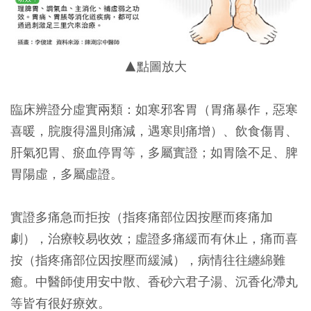
▲點圖放大
臨床辨證分虛實兩類：如寒邪客胃（胃痛暴作，惡寒
喜暖，脘腹得溫則痛減，遇寒則痛增）、飲食傷胃、
肝氣犯胃、瘀血停胃等，多屬實證；如胃陰不足、脾
胃陽虛，多屬虛證。
實證多痛急而拒按（指疼痛部位因按壓而疼痛加
劇），治療較易收效；虛證多痛緩而有休止，痛而喜
按（指疼痛部位因按壓而緩減），病情往往纏綿難
癒。中醫師使用安中散、香砂六君子湯、沉香化滯丸
等皆有很好療效。