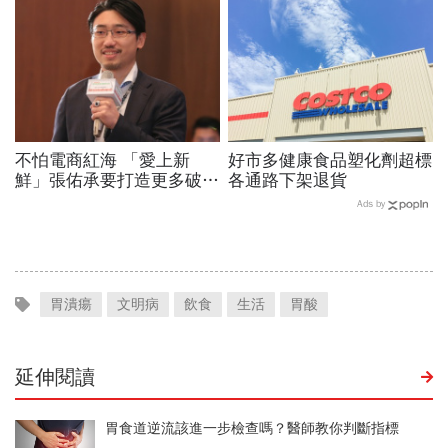
不怕電商紅海 「愛上新
好市多健康食品塑化劑超標
鮮」張佑承要打造更多破億
各通路下架退貨
電商品牌！
Ads by
胃潰瘍
文明病
飲食
生活
胃酸
延伸閱讀
胃食道逆流該進一步檢查嗎？醫師教你判斷指標