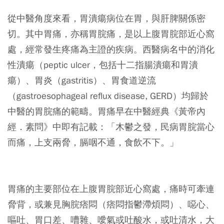
從中醫角度來看，胃潰瘍病位在胃，與肝脾關係密
切。其中胃痛，亦稱胃脘痛，是以上腹胃脘部近心窩
處，經常發生疼痛為主證的疾病。西醫病名中的消化
性潰瘍（peptic ulcer，包括十二指腸潰瘍和胃潰
瘍）、胃炎（gastritis）、胃食道逆流
（gastroesophageal reflux disease, GERD）均歸於
中醫的胃脘痛的範疇。胃痛早在中醫經典《黃帝內
經．素問》中即有記載：「木鬱之發，民病胃脘當心
而痛，上支兩脅，膈咽不通，食飲不下。」
胃痛的主要部位在上腹胃脘部近心窩處，痛時可牽連
脅背，或兼見胸脘痞悶（痞悶指鬱滯煩悶）、噁心、
嘔吐、胃口差、嘈雜、噯氣或吐酸水，或吐清水，大