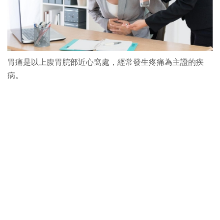
胃痛是以上腹胃脘部近心窩處，經常發生疼痛為主證的疾
病。