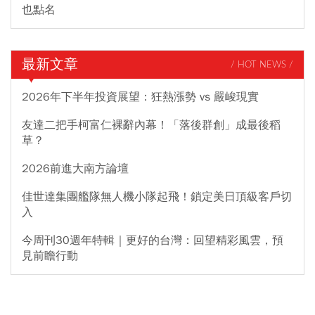
也點名
最新文章
/ HOT NEWS /
2026年下半年投資展望：狂熱漲勢 vs 嚴峻現實
友達二把手柯富仁裸辭內幕！「落後群創」成最後稻
草？
2026前進大南方論壇
佳世達集團艦隊無人機小隊起飛！鎖定美日頂級客戶切
入
今周刊30週年特輯｜更好的台灣：回望精彩風雲，預
見前瞻行動