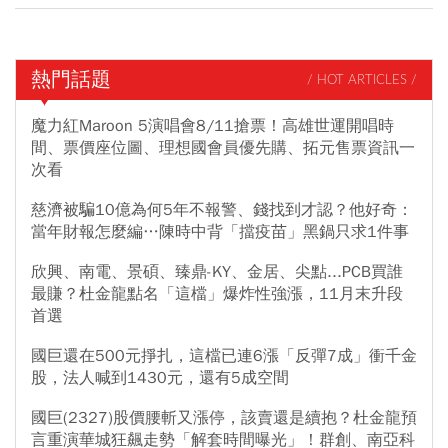
熱門話題
/ HOT ARTICLES /
魔力紅Maroon 5演唱會8/11搶票！高雄世運開唱時
間、票價座位圖、理想國會員優先購、拓元售票資訊一
次看
慈濟被騙10億為何5年不報警、錢找到才認？他好奇：
當年財報怎麼編…陳時中背「擋疫苗」黑鍋只求1件事
欣興、南電、景碩、臻鼎-KY、金居、尖點...PCB買誰
最賺？杜金龍點名「這檔」爆炸性強漲，11月末升段
首選
國巨還在500元掙扎，這檔已連6漲「反彈7成」衝千金
股，法人喊到1430元，還有5成空間
國巨(2327)股價腰斬又漲停，該賣還是續抱？杜金龍預
言重演華城狂飆走勢「解套時間曝光」！群創、南亞科