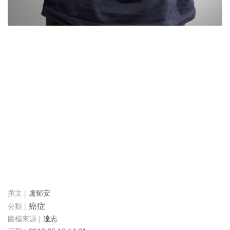
盧郁安
癌症
達志