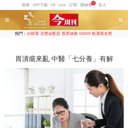
0
熱門：
台積電
兆豐金配息
股票抽籤
00929
航運股走勢
胃潰瘍來亂 中醫「七分養」有解