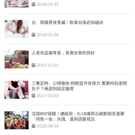
2018-03-23
台、韓腸胃炎發威！飲食自保必知秘訣
2018-01-24
人老先從腸胃老，長壽全靠吃得好
2017-12-11
三餐定時、心情愉快 輕鬆提升排便力 重要時刻老鬧
肚子？兩原則搞定腸胃
2017-01-03
沒擋BNT採購！總統府：6/18邀郭台銘劉德音凝聚
「同島一命」共識、還與證嚴視訊
2022-09-13