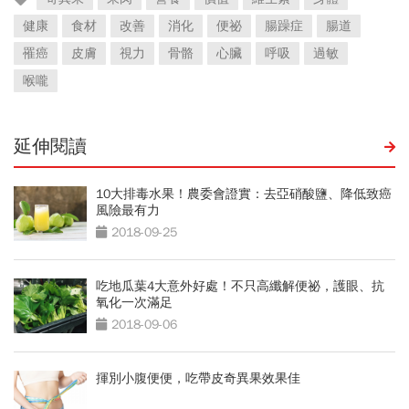
健康
食材
改善
消化
便祕
腸躁症
腸道
罹癌
皮膚
視力
骨骼
心臟
呼吸
過敏
喉嚨
延伸閱讀
10大排毒水果！農委會證實：去亞硝酸鹽、降低致癌
風險最有力
2018-09-25
吃地瓜葉4大意外好處！不只高纖解便祕，護眼、抗
氧化一次滿足
2018-09-06
揮別小腹便便，吃帶皮奇異果效果佳