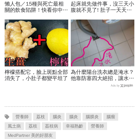
懶人包／15種與死亡最相
起床就先做件事，沒三天小
關的飲食陷阱！快看你中了
腹就不見了! 肚子一天天變
幾項
小！
PR
檸檬搭配它，臉上斑點全部
為什麼陽台洗衣總是淹水？
消失了，小肚子都變平坦了
他靠防塞四大絕招，讓水管
暢通無比不積水
Ads by
營養師
荔枝
腦炎
腦炎
腦膜炎
腦瘤
風土病
荔枝
荔枝病
幸福熟齡
營養師
MedPartner 美的好朋友