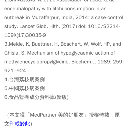
encephalopathy with litchi consumption in an
outbreak in Muzaffarpur, India, 2014: a case-control
study. Lancet Glob. Hlth. (2017) doi: 1016/S2214-
109X(17)30035-9
3.Melde, K, Buettner, H, Boschert, W, Wolf, HP, and
Ghisla, S. Mechanism of hypoglycaemic action of
methylenecyclopropylglycine. Biochem J. 1989; 259:
921–924
4.台灣荔枝病案例
5.中國荔枝病案例
6.食品營養成分資料庫(新版)
（本文獲「MedPartner 美的好朋友」授權轉載，原
文
刊載於此
）