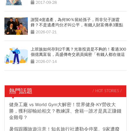
2017-09-28
謝賢4億遺產，為何90％留給孫子，而非兒子謝霆
鋒？不是遺產均分才叫公平，有錢人財富傳承3重點
2026-07-21
上班族如何存到2千萬？光靠投資是不夠的！看過300
個億萬富翁，高盛傳奇交易員揭密「有錢人都在做這
2件事」
2026-07-14
熱門話題
/ HOT STORIES /
健身工廠 vs World Gym大解密！世界健身-KY營收大
勝，獲利卻輸給柏文？教練課、會籍…誰才是真正賺錢
金雞母？
暑假跟團旅遊注意！知名旅行社遭勒令停業、9家遭廢