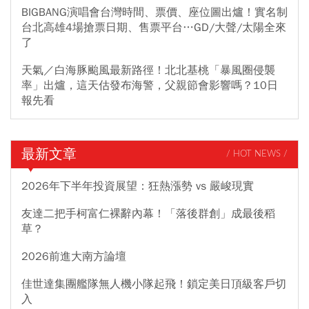
BIGBANG演唱會台灣時間、票價、座位圖出爐！實名制
台北高雄4場搶票日期、售票平台…GD/大聲/太陽全來
了
天氣／白海豚颱風最新路徑！北北基桃「暴風圈侵襲
率」出爐，這天估發布海警，父親節會影響嗎？10日
報先看
最新文章
/ HOT NEWS /
2026年下半年投資展望：狂熱漲勢 vs 嚴峻現實
友達二把手柯富仁裸辭內幕！「落後群創」成最後稻
草？
2026前進大南方論壇
佳世達集團艦隊無人機小隊起飛！鎖定美日頂級客戶切
入