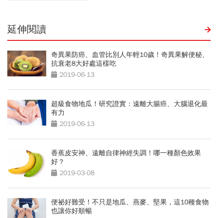
延伸閱讀
奇異果防癌、血管比別人年輕10歲！奇異果解便秘、
抗衰老8大好處這樣吃
2019-06-13
超級食物地瓜！研究證實：遠離大腸癌、大腦退化最
有力
2019-06-13
香蕉皮安神、遠離自律神經失調！哪一種顏色效果
好？
2019-03-08
便祕好難受！不只是地瓜、燕麥、堅果，這10種食物
也讓你好順暢