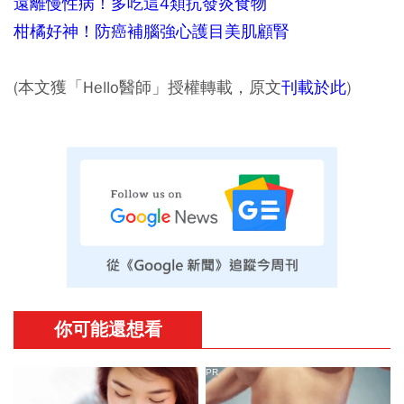
遠離慢性病！多吃這4類抗發炎食物
柑橘好神！防癌補腦強心護目美肌顧腎
(本文獲「Hello醫師」授權轉載，原文
刊載於此
)