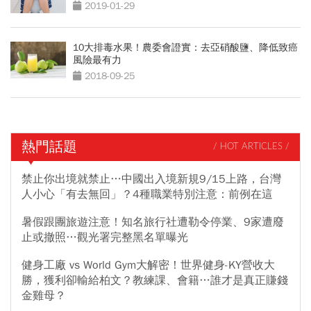
2019-01-29
10大排毒水果！農委會證實：去亞硝酸鹽、降低致癌
風險最有力
2018-09-25
熱門話題
/ HOT ARTICLES /
禁止你出境就禁止…中國出入境新規9/15上路，台灣
人小心「有去無回」？4種職業特別注意：前例在這
暑假跟團旅遊注意！知名旅行社遭勒令停業、9家遭廢
止或撤照…觀光署完整黑名單曝光
健身工廠 vs World Gym大解密！世界健身-KY營收大
勝，獲利卻輸給柏文？教練課、會籍…誰才是真正賺錢
金雞母？