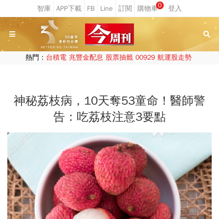
0
熱門：
台積電
兆豐金配息
股票抽籤
00929
航運股走勢
神秘荔枝病，10天奪53童命！醫師警
告：吃荔枝注意3要點