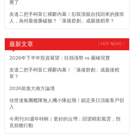
應了
友達二把手柯富仁裸辭內幕！彭双浪親自找回來的接班
人，為何最後撕破臉？「落後群創」成最後稻草？
最新文章
/ HOT NEWS /
2026年下半年投資展望：狂熱漲勢 vs 嚴峻現實
友達二把手柯富仁裸辭內幕！「落後群創」成最後稻
草？
2026前進大南方論壇
佳世達集團艦隊無人機小隊起飛！鎖定美日頂級客戶切
入
今周刊30週年特輯｜更好的台灣：回望精彩風雲，預
見前瞻行動