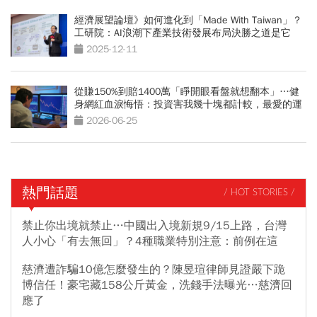
經濟展望論壇》如何進化到「Made With Taiwan」？
工研院：AI浪潮下產業技術發展布局決勝之道是它
2025-12-11
從賺150%到賠1400萬「睜開眼看盤就想翻本」…健
身網紅血淚悔悟：投資害我幾十塊都計較，最愛的運
動也放棄
2026-06-25
熱門話題
/ HOT STORIES /
禁止你出境就禁止…中國出入境新規9/15上路，台灣
人小心「有去無回」？4種職業特別注意：前例在這
慈濟遭詐騙10億怎麼發生的？陳昱瑄律師見證嚴下跪
博信任！豪宅藏158公斤黃金，洗錢手法曝光…慈濟回
應了