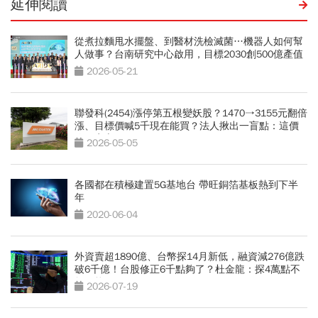
延伸閱讀
從煮拉麵甩水擺盤、到醫材洗檢滅菌…機器人如何幫
人做事？台南研究中心啟用，目標2030創500億產值
2026-05-21
聯發科(2454)漲停第五根變妖股？1470→3155元翻倍
漲、目標價喊5千現在能買？法人揪出一盲點：這價
位買安心
2026-05-05
各國都在積極建置5G基地台 帶旺銅箔基板熱到下半
年
2020-06-04
外資賣超1890億、台幣探14月新低，融資減276億跌
破6千億！台股修正6千點夠了？杜金龍：探4萬點不
無可能
2026-07-19