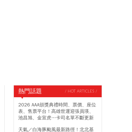
熱門話題
/ HOT ARTICLES /
2026 AAA頒獎典禮時間、票價、座位
表、售票平台！高雄世運迎張員瑛、
池昌旭、金宣虎…卡司名單不斷更新
天氣／白海豚颱風最新路徑！北北基