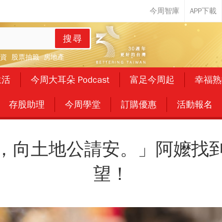
搜尋
資
股票抽籤
房地產
生活
今周大耳朵 Podcast
富足今周起
幸福熟
存股助理
今周學堂
訂購優惠
活動報名
，向土地公請安。」阿嬤找
望！