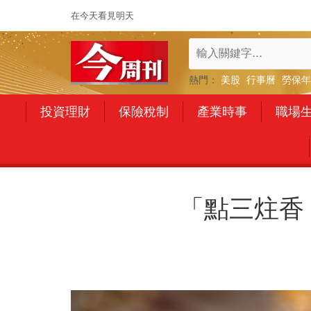
在今天看見明天
熱門：
美股
行事曆
勞保年
投資理財
保險稅制
產業時事
職場
「點三炷香