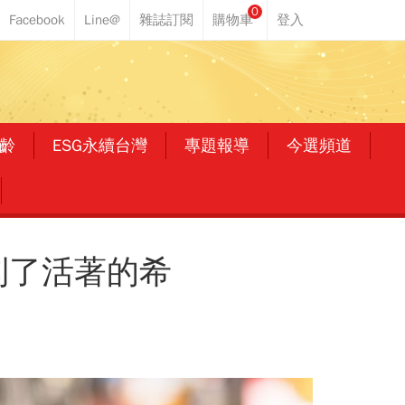
0
齡
ESG永續台灣
專題報導
今選頻道
到了活著的希