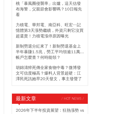
桃「暴風圈侵襲率」出爐，這天估發
布海警，父親節會影響嗎？10日報先
看
力積電、華邦電、南亞科、旺宏…記
憶體第3天漲勢繼續，外資只剩它沒買
超還賣！力積電漲停原因曝光
新制勞退分紅來了！新制勞退基金上
半年暴賺1.5兆，勞工平均領逾11萬...
帳戶怎麼查？何時能領？
胡錦濤猝死傳全家食物中毒？微博發
文可信度極高？爆料人背景超硬：江
澤民死訊她早20天發文，事主發聲了
最新文章
/ HOT NEWS /
2026年下半年投資展望：狂熱漲勢 vs