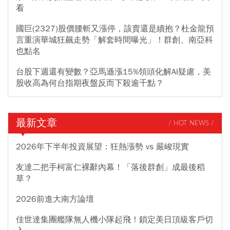
看
國巨(2327)股價腰斬又漲停，該賣還是續抱？杜金龍預
言重演華城狂飆走勢「解套時間曝光」！群創、南亞科
也點名
台股下週還有變數？亞馬遜漲15%領頭化解AI疑慮，美
股收高為何台指期夜盤反而下殺逾千點？
最新文章
/ HOT NEWS /
2026年下半年投資展望：狂熱漲勢 vs 嚴峻現實
友達二把手柯富仁裸辭內幕！「落後群創」成最後稻
草？
2026前進大南方論壇
佳世達集團艦隊無人機小隊起飛！鎖定美日頂級客戶切