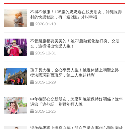
不得不佩服！105歲的奶奶還在找男朋友，沖繩長壽
村的快樂秘訣，有「這2樣」才叫幸福！
2020-01-13
不管幾歲都要美美的！她73歲熱愛化妝打扮、交朋
友，這樣活出快樂人生！
2019-12-31
孩子長大後，全心享受人生！她退休踏上朝聖之路，
從法國玩到西班牙，第二人生超精彩
2019-12-29
中年後開心交新朋友，怎麼和晚輩保持好關係？逢年
過節「這些話」別對年輕人說
2019-12-25
退休後學張忠謀寫自傳！問自己還有哪些心願沒完成