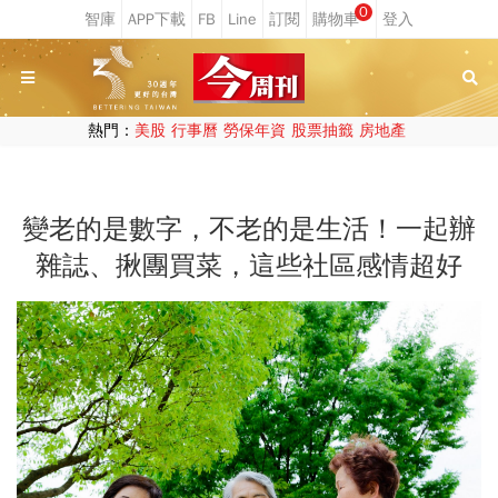
0
熱門：
美股
行事曆
勞保年資
股票抽籤
房地產
變老的是數字，不老的是生活！一起辦
雜誌、揪團買菜，這些社區感情超好