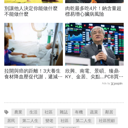
別讓他人決定你能做什麼
肉乾最多吃4片！鈉含量超
不能做什麼
標易增心臟病風險
拉開與癌的距離！3大養生
欣興、南電、景碩、臻鼎-
食材降血壓促代謝，遞減罹
KY、金居、尖點...PCB買誰
癌率最有效
最賺？杜金龍點名「這檔」
Ads by
11月末升段首選，V轉反彈
最快
農業
生活
社區
雜誌
有機
蔬菜
鄰居
居民
第二人生
變老
社區
第二人生
社區照顧