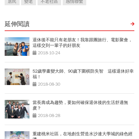
居民
變老
不老社區
感情聯繫
延伸閱讀
退休後不能只有老朋友！我靠跟團旅行、電影聚會，
這樣交到一輩子的好朋友
2018-10-24
52歲學畫變大師、90歲下圍棋防失智 這樣退休好幸
福！
2018-08-30
當長壽成為趨勢，要如何確保退休後的生活舒適無
虞？
2018-08-28
重建桃米社區，在地創生營造水沙連大學城的綠色經