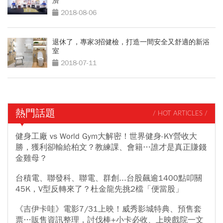
濟
2018-08-06
退休了，專家3招健檢，打造一間安全又舒適的新浴
室
2018-07-11
熱門話題
/ HOT ARTICLES /
健身工廠 vs World Gym大解密！世界健身-KY營收大
勝，獲利卻輸給柏文？教練課、會籍…誰才是真正賺錢
金雞母？
台積電、聯發科、聯電、群創...台股飆逾1400點叩關
45K，V型反轉來了？杜金龍先挑2檔「便當股」
《吉伊卡哇》電影7/31上映！威秀影城特典、預售套
票…販售資訊整理，討伐棒+小卡必收、上映戲院一文