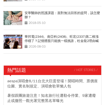
安寧醫師的照護課題：面對無法回答的提問，該怎麼
辦？
2018-05-10
華邦電(2344)、南亞科(2408)、旺宏(2337)第二根漲
停穩了？記憶體股只能挑一檔挑誰，杜金龍2理由喊
選它
2026-08-03
熱門話題
/ HOT STORIES /
aespa演唱會8/11台北大巨蛋登場！開唱時間、票價座
位圖、實名制規定、演唱會歌單懶人包
暑假跟團旅遊注意！知名旅行社遭勒令停業、9家遭廢
止或撤照…觀光署完整黑名單曝光