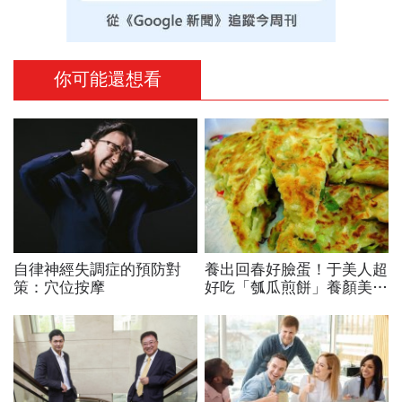
你可能還想看
自律神經失調症的預防對
養出回春好臉蛋！于美人超
策：穴位按摩
好吃「瓠瓜煎餅」養顏美
容、排毒超有力