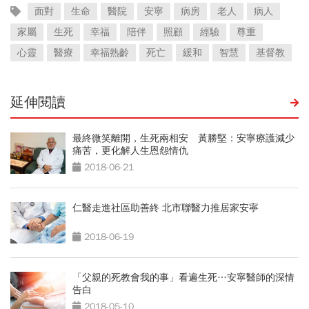
面對
生命
醫院
安寧
病房
老人
病人
家屬
生死
幸福
陪伴
照顧
經驗
尊重
心靈
醫療
幸福熟齡
死亡
緩和
智慧
基督教
延伸閱讀
最終微笑離開，生死兩相安 黃勝堅：安寧療護減少
痛苦，更化解人生恩怨情仇
2018-06-21
仁醫走進社區助善終 北市聯醫力推居家安寧
2018-06-19
「父親的死教會我的事」看遍生死…安寧醫師的深情
告白
2018-05-10