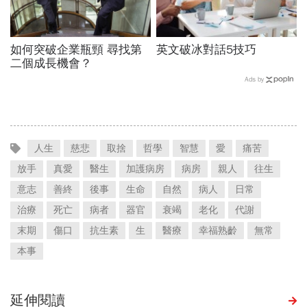
如何突破企業瓶頸 尋找第
英文破冰對話5技巧
二個成長機會？
Ads by
人生
慈悲
取捨
哲學
智慧
愛
痛苦
放手
真愛
醫生
加護病房
病房
親人
往生
意志
善終
後事
生命
自然
病人
日常
治療
死亡
病者
器官
衰竭
老化
代謝
末期
傷口
抗生素
生
醫療
幸福熟齡
無常
本事
延伸閱讀