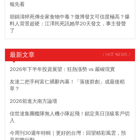
報先看
胡錦濤猝死傳全家食物中毒？微博發文可信度極高？爆
料人背景超硬：江澤民死訊她早20天發文，事主發聲
了
最新文章
/ HOT NEWS /
2026年下半年投資展望：狂熱漲勢 vs 嚴峻現實
友達二把手柯富仁裸辭內幕！「落後群創」成最後稻
草？
2026前進大南方論壇
佳世達集團艦隊無人機小隊起飛！鎖定美日頂級客戶切
入
今周刊30週年特輯｜更好的台灣：回望精彩風雲，預
見前瞻行動