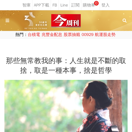
0
熱門：
台積電
兆豐金配息
股票抽籤
00929
航運股走勢
那些無常教我的事：人生就是不斷的取
捨，取是一種本事，捨是哲學