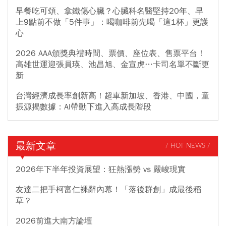
早餐吃可頌、拿鐵傷心臟？心臟科名醫堅持20年、早
上9點前不做「5件事」：喝咖啡前先喝「這1杯」更護
心
2026 AAA頒獎典禮時間、票價、座位表、售票平台！
高雄世運迎張員瑛、池昌旭、金宣虎…卡司名單不斷更
新
台灣經濟成長率創新高！超車新加坡、香港、中國，童
振源揭數據：AI帶動下進入高成長階段
最新文章
/ HOT NEWS /
2026年下半年投資展望：狂熱漲勢 vs 嚴峻現實
友達二把手柯富仁裸辭內幕！「落後群創」成最後稻
草？
2026前進大南方論壇