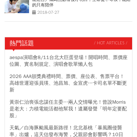
的只有陪伴
2018-07-27
熱門話題
/ HOT ARTICLES /
aespa演唱會8/11台北大巨蛋登場！開唱時間、票價座
位圖、實名制規定、演唱會歌單懶人包
2026 AAA頒獎典禮時間、票價、座位表、售票平台！
高雄世運迎張員瑛、池昌旭、金宣虎…卡司名單不斷更
新
黃崇仁治喪張忠謀任主委…兩人交情曝光！曾說Morris
是老大：力積電能活都他幫我！遺屬發聲「明年定要配
股」
天氣／白海豚颱風最新路徑！北北基桃「暴風圈侵襲
率」出爐，這天估發布海警，父親節會影響嗎？10日