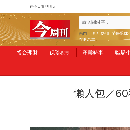
在今天看見明天
熱門：
月配息etf
勞保退休
存股名單
投資理財
保險稅制
產業時事
職場
懶人包／6