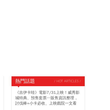
熱門話題
/ HOT ARTICLES /
《吉伊卡哇》電影7/31上映！威秀影
城特典、預售套票…販售資訊整理，
討伐棒+小卡必收、上映戲院一文看