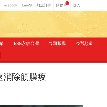
0
齡
ESG永續台灣
專題報導
今選頻道
速消除筋膜痠