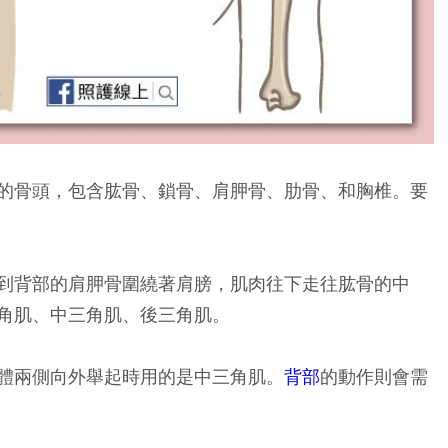
的骨頭，包含肱骨、鎖骨、肩胛骨、肋骨、和胸椎。要
到背部的肩胛骨圍繞著肩膀，肌肉往下走往肱骨的中
角肌、中三角肌、後三角肌。
體兩側向外舉起時用的是中三角肌。
背部
的動作則會需