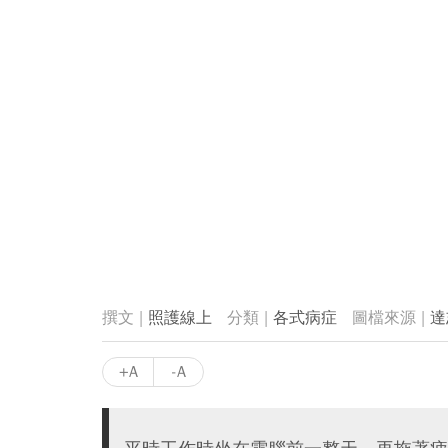
照護線上
各式病症
達
+A
-A