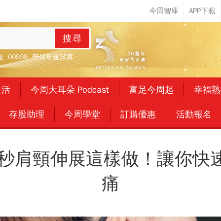
搜尋
金
00939
勞保年金試算
生活
今周大耳朵 Podcast
富足今周起
幸福熟
存股助理
今周學堂
訂購優惠
活動報名
0秒肩頸伸展這樣做！讓你快
痛