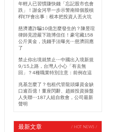
年輕人已習慣賺快錢「忘記股市也會
跌」！謝金河早一步示警南韓個股槓
桿ETF會出事：根本把投資人丟火坑
慈濟遭詐騙10億怎麼發生的？陳昱瑄
律師見證嚴下跪博信任！豪宅藏158
公斤黃金，洗錢手法曝光…慈濟回應
了
禁止你出境就禁止…中國出入境新規
9/15上路，台灣人小心「有去無
回」？4種職業特別注意：前例在這
兆基怎麼了？包租代管龍頭爆資金缺
口逾百億！董座閃辭、趙姬投資操盤
人失聯…187人組自救會，公司最新
聲明
最新文章
/ HOT NEWS /