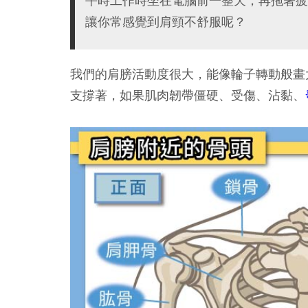
平時工作時坐在電腦前一整天，再拖著疲
讓你常感覺到肩頸不舒服呢？
我們的肩膀活動度很大，能像輪子轉動般畫
支撐著，如果肌肉韌帶僵硬、受傷、沾黏、