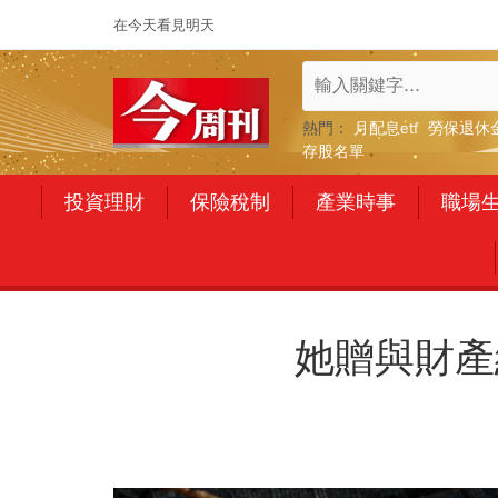
在今天看見明天
熱門：
月配息etf
勞保退休
存股名單
投資理財
保險稅制
產業時事
職場
她贈與財產