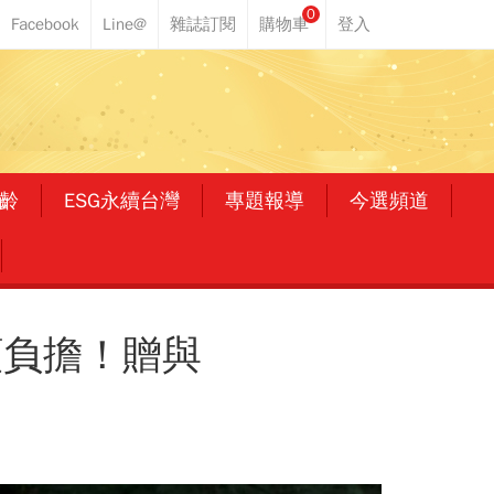
0
齡
ESG永續台灣
專題報導
今選頻道
願負擔！贈與