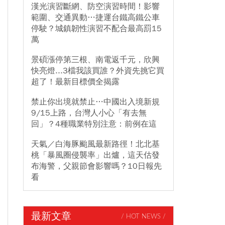
漢光演習斷網、防空演習時間！影響
範圍、交通異動…捷運台鐵高鐵公車
停駛？城鎮韌性演習不配合最高罰15
萬
景碩漲停第三根、南電返千元，欣興
快亮燈...3檔我該買誰？外資先挑它買
超了！最新目標價全揭露
禁止你出境就禁止…中國出入境新規
9/15上路，台灣人小心「有去無
回」？4種職業特別注意：前例在這
天氣／白海豚颱風最新路徑！北北基
桃「暴風圈侵襲率」出爐，這天估發
布海警，父親節會影響嗎？10日報先
看
最新文章
/ HOT NEWS /