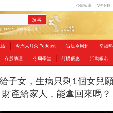
搜尋
金
00939
勞保年金試算
生活
今周大耳朵 Podcast
富足今周起
幸福熟
存股助理
今周學堂
訂購優惠
活動報名
給子女，生病只剩1個女兒
財產給家人，能拿回來嗎？