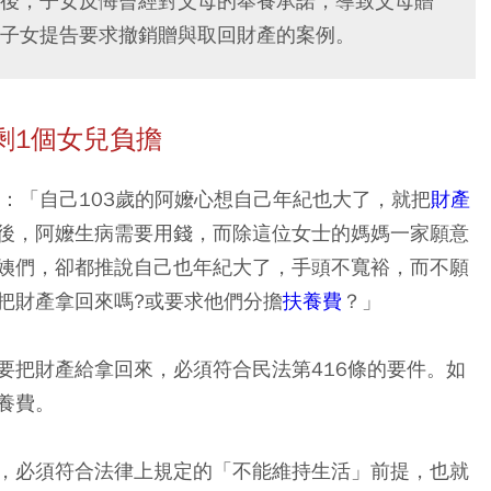
後，子女反悔曾經對父母的奉養承諾，導致父母贈
子女提告要求撤銷贈與取回財產的案例。
剩1個女兒負擔
：「自己103歲的阿嬤心想自己年紀也大了，就把
財產
後，阿嬤生病需要用錢，而除這位女士的媽媽一家願意
姨們，卻都推說自己也年紀大了，手頭不寬裕，而不願
把財產拿回來嗎?或要求他們分擔
扶養費
？」
要把財產給拿回來，必須符合民法第416條的要件。如
養費。
，必須符合法律上規定的「不能維持生活」前提，也就