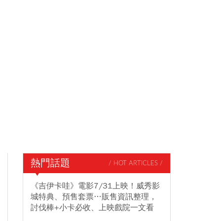
熱門話題
/ HOT ARTICLES /
《吉伊卡哇》電影7/31上映！威秀影
城特典、預售套票…販售資訊整理，
討伐棒+小卡必收、上映戲院一文看