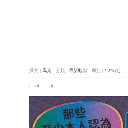
馬克
最新觀點
1245期
+A
-A