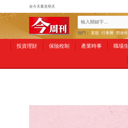
在今天看見明天
熱門：
美股
行事曆
勞保年
投資理財
保險稅制
產業時事
職場