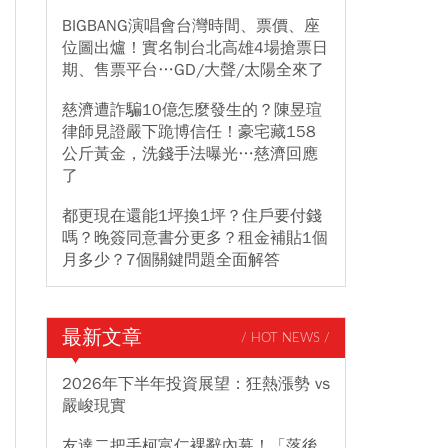
BIGBANG演唱會台灣時間、票價、座
位圖出爐！實名制台北高雄4場搶票日
期、售票平台…GD/大聲/太陽全來了
慈濟遭詐騙10億怎麼發生的？陳昱瑄
律師見證嚴下跪博信任！豪宅藏158
公斤黃金，洗錢手法曝光…慈濟回應
了
都更現在還能1坪換1坪？住戶要付錢
嗎？晚簽同意書分更多？租金補貼1個
月多少？7個關鍵問題全面解答
最新文章
/ HOT NEWS /
2026年下半年投資展望：狂熱漲勢 vs
嚴峻現實
友達二把手柯富仁裸辭內幕！「落後