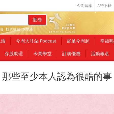
搜尋
資
股票抽籤
房地產
生活
今周大耳朵 Podcast
富足今周起
幸福熟
存股助理
今周學堂
訂購優惠
活動報名
那些至少本人認為很酷的事