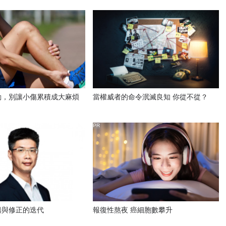
動，別讓小傷累積成大麻煩
當權威者的命令泯滅良知 你從不從？
PR
錯與修正的迭代
報復性熬夜 癌細胞數攀升