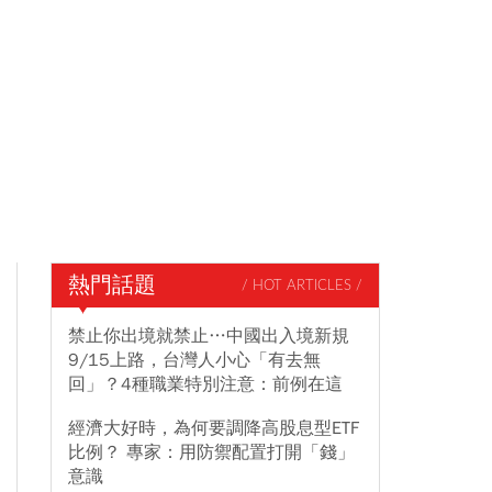
熱門話題
/ HOT ARTICLES /
禁止你出境就禁止…中國出入境新規
9/15上路，台灣人小心「有去無
回」？4種職業特別注意：前例在這
經濟大好時，為何要調降高股息型ETF
比例？ 專家：用防禦配置打開「錢」
意識