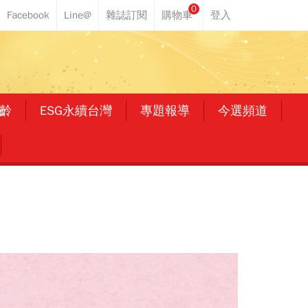
0
齡
ESG永續台灣
專題報導
今選頻道