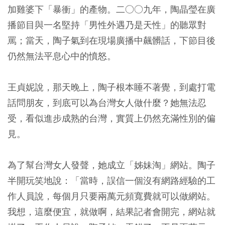
加雞婆下「暴衝」的產物。二○○九年，陶晶瑩在廣
播節目與一名堅持「男性外遇乃是天性」的聽眾對
罵；當天，陶子氣到在現場廣播中飆髒話，下節目後
仍然無法平息心中的憤怒。
王貞妮說，那天晚上，陶子根本睡不著覺，到處打電
話問朋友，到底可以為台灣女人做什麼？她無法忍
受，看似進步成熟的台灣，實質上仍然充滿性別的偏
見。
為了幫台灣女人發聲，她成立「姊妹淘」網站。陶子
半開玩笑地說：「當時，誤信一個沒有網路經驗的工
作人員說，每個月只要兩萬元頻寬費就可以做網站。
我想，這麼便宜，就做啊，結果記者會開完，網站就