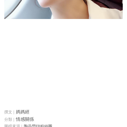
媽媽經
情感關係
陶晶瑩FB粉絲團