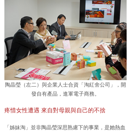
陶晶瑩（左二）與企業人士合資「淘紅舍公司」，開
發自有產品，進軍電子商務。
疼惜女性遭遇 來自對母親與自己的不捨
「姊妹淘」並非陶晶瑩深思熟慮下的事業，是她熱血