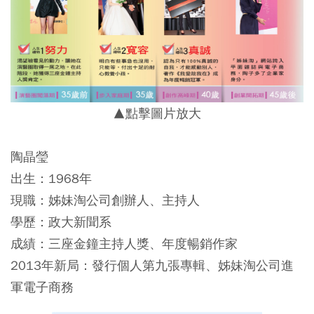
▲點擊圖片放大
陶晶瑩
出生：1968年
現職：姊妹淘公司創辦人、主持人
學歷：政大新聞系
成績：三座金鐘主持人獎、年度暢銷作家
2013年新局：發行個人第九張專輯、姊妹淘公司進
軍電子商務