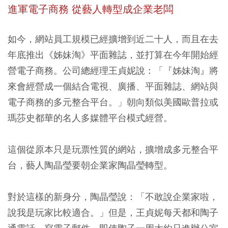
進軍電子商務 從藝人轉型成企業老闆
如今，網站員工規模已經擴增到近二十人，而且在去
年底推出《姊妹淘》平面雜誌，並打算在今年開始經
營電子商務。公司總經理王貞妮說：「『姊妹淘』將
來會經營成一個結合電視、廣播、平面雜誌、網站與
電子商務的多元整合平台。」朝向類似美國歐普拉或
瑪莎史都華的名人多媒體平台模式經營。
這個從原本只是玩票性質的網站，擴增成多元整合平
台，藝人陶晶瑩要朝企業家陶晶瑩轉型。
對於這樣的新身分，陶晶瑩說：「不敢說企業家啦，
說我是玩家比較適合。」但是，王貞妮每天都和陶子