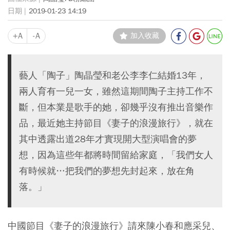
2019-01-23 14:19
+A
-A
加入收藏
藝人「陶子」陶晶瑩和老公李李仁結婚13年，
兩人育有一兒一女，雖然這期間陶子主持工作不
斷，但本業是歌手的她，卻幾乎沒有推出音樂作
品，最近她主持節目《妻子的浪漫旅行》，就在
其中透露出道28年才實現開大型演唱會的夢
想，因為這些年都將時間留給家庭，「我們女人
有時候就…把我們的夢想先封起來，放在角
落。」
中國節目《妻子的浪漫旅行》請來陳小春和應采兒、