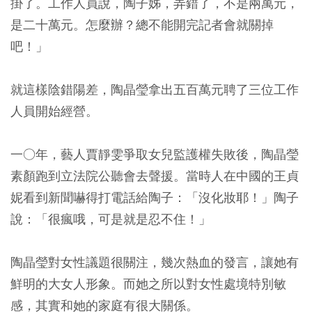
掛了。工作人員說，陶子姊，弄錯了，不是兩萬元，
是二十萬元。怎麼辦？總不能開完記者會就關掉
吧！」
就這樣陰錯陽差，陶晶瑩拿出五百萬元聘了三位工作
人員開始經營。
一○年，藝人賈靜雯爭取女兒監護權失敗後，陶晶瑩
素顏跑到立法院公聽會去聲援。當時人在中國的王貞
妮看到新聞嚇得打電話給陶子：「沒化妝耶！」陶子
說：「很瘋哦，可是就是忍不住！」
陶晶瑩對女性議題很關注，幾次熱血的發言，讓她有
鮮明的大女人形象。而她之所以對女性處境特別敏
感，其實和她的家庭有很大關係。