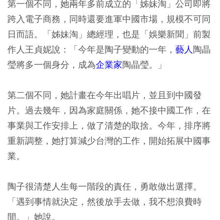
第一個不同，她兩年多前成立的「姊妹淘」公司即將
跨入電子商務，同時還要進軍中國市場，規模不可同
日而語。「姊妹淘」總經理，也是「娛樂新聞」前製
作人王貞妮說：「今年是陶子變動的一年，
藝人
陶晶
瑩將多一個身分，成為
企業家
陶晶瑩。」
第二個不同，她計畫在今年出唱片，並且到中國發
片。過去幾年，因為家庭關係，她不接中國工作，在
事業與工作安排上，做了清楚的取捨。今年，排序將
重新調整，她打算減少台灣的工作，開始拓展中國事
業。
陶子很清楚人生每一階段的責任，勇敢做出選擇。
「遇到事情就決定，然後放手去做，我不想浪費時
間。」她說。