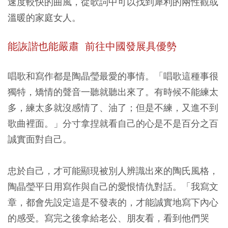
速度較快的曲風，從歌詞中可以找到犀利的兩性觀或
溫暖的家庭女人。
能詼諧也能嚴肅
前往中國發展具優勢
唱歌和寫作都是陶晶瑩最愛的事情。「唱歌這種事很
獨特，矯情的聲音一聽就聽出來了。有時候不能練太
多，練太多就沒感情了、油了；但是不練，又進不到
歌曲裡面。」分寸拿捏就看自己的心是不是百分之百
誠實面對自己。
忠於自己，才可能顯現被別人辨識出來的陶氏風格，
陶晶瑩平日用寫作與自己的愛恨情仇對話。「我寫文
章，都會先設定這是不發表的，才能誠實地寫下內心
的感受。寫完之後拿給老公、朋友看，看到他們哭