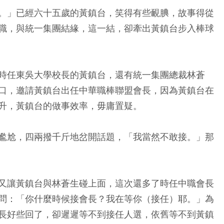
。」已經六十五歲的黃鎮台，笑得有些靦腆，故事得從
職，與統一集團結緣，這一結，卻牽出黃鎮台步入棒球
時任東吳大學校長的黃鎮台，還有統一集團總裁林蒼
口，邀請黃鎮台出任中華職棒聯盟會長，因為黃鎮台在
升，黃鎮台的做事效率，毋庸置疑。
尷尬，四兩撥千斤地岔開話題，「我當然不敢接。」那
又讓黃鎮台與林蒼生碰上面，這次還多了時任中職會長
問：「你什麼時候接會長？我在等你（接任）耶。」為
長好些回了，卻遲遲等不到接任人選，依舊等不到黃鎮