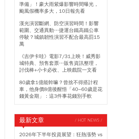
準備」！豪大雨紫爆影響時間曝光，
颱風假機率多大，10日報先看
漢光演習斷網、防空演習時間！影響
範圍、交通異動…捷運台鐵高鐵公車
停駛？城鎮韌性演習不配合最高罰15
萬
《吉伊卡哇》電影7/31上映！威秀影
城特典、預售套票…販售資訊整理，
討伐棒+小卡必收、上映戲院一文看
80歲拿1億能幹嘛？曾捨不得搭計程
車，他身價8億後醒悟「40~60歲是花
錢黃金期」：這3件事花錢別手軟
最新文章
/ HOT NEWS /
2026年下半年投資展望：狂熱漲勢 vs