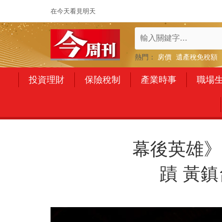
在今天看見明天
熱門：
房價
遺產稅免稅額
投資理財
保險稅制
產業時事
職場
幕後英雄》
蹟 黃