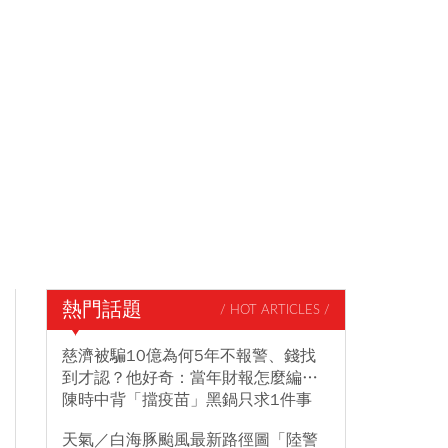
熱門話題
/ HOT ARTICLES /
慈濟被騙10億為何5年不報警、錢找
到才認？他好奇：當年財報怎麼編…
陳時中背「擋疫苗」黑鍋只求1件事
天氣／白海豚颱風最新路徑圖「陸警