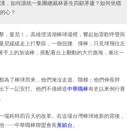
漢，如何讓統一集團總裁林蒼生四顧茅廬？如何坐穩
的心？
擊，曼尼！」高雄澄清湖棒球場裡，響起如雷歡呼聲與
曼尼緩緩走上打擊區，一個扭腰、揮棒，只見球飛往左
打著手上的加油棒，搭配看台上翻動的大片旗海，奏出一
都為了棒球而來，他們淹沒走道、階梯；他們伸長脖
出下一記安打。他們不僅締造
中華職棒
有史以來例行賽
。
一場耗時四百天的改革。在這場台灣棒球維新的背後，
他──中華職棒聯盟會長
黃鎮台
。