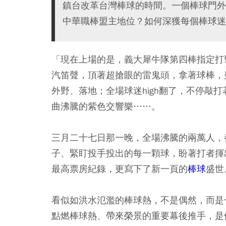
鎮台改革台灣棒球的時間。一個棒球門外
中華職棒盟主地位？如何深獲每個棒球迷
「現在上場的是，義大犀牛隊第四棒指定打
汽笛聲，頂著超搶眼的雷鬼頭，拿著球棒，
外野、落地；全場球迷high翻了，不停敲
曲沸騰的紫色交響樂……。
三月二十七日那一晚，全場沸騰的兩萬人，
子、緊盯投手投出的每一顆球，盼著打者揮
最高票房紀錄，更寫下了新一頁的
棒球
盛世
看似如洪水氾濫的棒球熱，不是偶然，而是
點燃棒球熱、帶來榮景的重要幕後推手，是