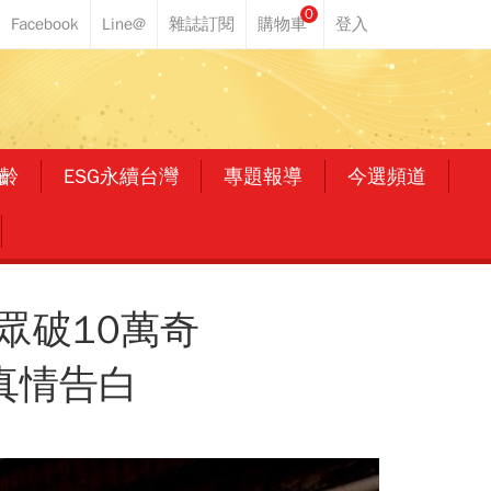
0
齡
ESG永續台灣
專題報導
今選頻道
眾破10萬奇
真情告白