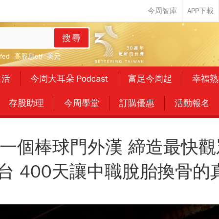
搜尋
fed
高股息etf
美元
生活
今周大耳朵 Podcast
富足今周起
幸福熟
存股助理
今周學堂
訂購優惠
活動報名
一個棒球門外漢 締造最快觀
鎮台 400天讓中職脫胎換骨的