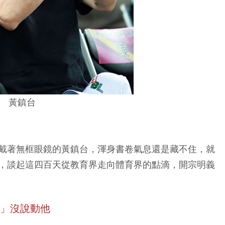
黃鎮台
戴著無框眼鏡的黃鎮台，渾身書卷氣息還是藏不住，就
，談起這四百天從教育界走向體育界的點滴，開宗明義
」沒說動他