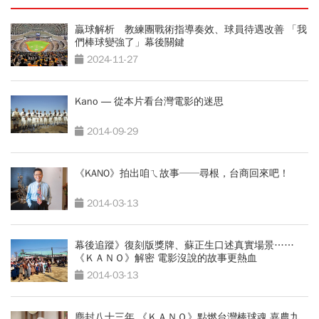
贏球解析 教練團戰術指導奏效、球員待遇改善 「我
們棒球變強了」幕後關鍵
2024-11-27
Kano ― 從本片看台灣電影的迷思
2014-09-29
《KANO》拍出咱ㄟ故事──尋根，台商回來吧！
2014-03-13
幕後追蹤》復刻版獎牌、蘇正生口述真實場景……
《ＫＡＮＯ》解密 電影沒說的故事更熱血
2014-03-13
塵封八十三年 《ＫＡＮＯ》點燃台灣棒球魂 嘉農九