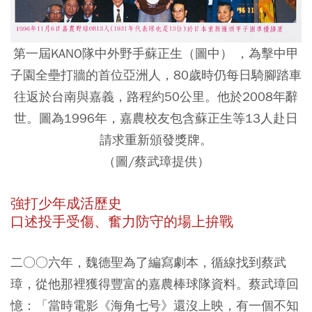
第一屆KANO隊中外野手蘇正生（圖中） ，為擊中甲
子園全壘打牆的首位亞洲人，80歲時仍每日騎腳踏車
往返於台南與嘉義，路程約50公里。他於2008年辭
世。圖為1996年，嘉農校友包含蘇正生等13人赴日
請求重新頒發獎牌。
（圖/蔡武璋提供）
強打少年成活歷史
口述投手受傷、奮力防守的場上拚戰
二○○六年，魏德聖為了編寫劇本，循線找到蔡武
璋，從他那裡獲得豐富的嘉農棒球隊資料。蔡武璋回
憶：「當時電影《海角七号》還沒上映，有一個不知