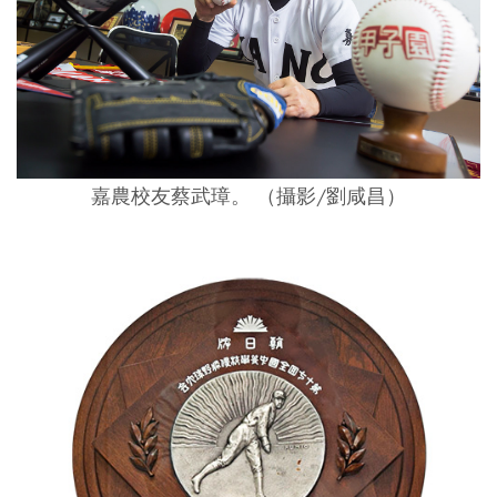
嘉農校友蔡武璋。
（攝影/劉咸昌）