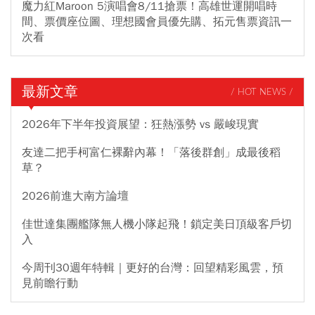
魔力紅Maroon 5演唱會8/11搶票！高雄世運開唱時
間、票價座位圖、理想國會員優先購、拓元售票資訊一
次看
最新文章
/ HOT NEWS /
2026年下半年投資展望：狂熱漲勢 vs 嚴峻現實
友達二把手柯富仁裸辭內幕！「落後群創」成最後稻
草？
2026前進大南方論壇
佳世達集團艦隊無人機小隊起飛！鎖定美日頂級客戶切
入
今周刊30週年特輯｜更好的台灣：回望精彩風雲，預
見前瞻行動