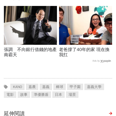
張調 不向銀行借錢的地產
老爸撐了40年的家 現在換
南霸天
我扛
Ads by
KANO
嘉農
嘉義
棒球
甲子園
嘉義大學
電影
故事
準優勝盾
日本
場景
延伸閱讀