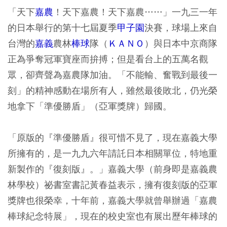
「天下
嘉農
！天下嘉農！天下嘉農……」一九三一年
的日本舉行的第十七屆夏季
甲子園
決賽，球場上來自
台灣的
嘉義
農林
棒球
隊（
ＫＡＮＯ
）與日本中京商隊
正為爭奪冠軍寶座而拚搏；但是看台上的五萬名觀
眾，卻齊聲為嘉農隊加油。「不能輸、奮戰到最後一
刻」的精神感動在場所有人，雖然最後敗北，仍光榮
地拿下「準優勝盾」（亞軍獎牌）歸國。
「原版的『準優勝盾』很可惜不見了，現在嘉義大學
所擁有的，是一九九六年請託日本相關單位，特地重
新製作的『復刻版』。」嘉義大學（前身即是嘉義農
林學校）祕書室書記黃春益表示，擁有復刻版的亞軍
獎牌也很榮幸，十年前，嘉義大學就曾舉辦過「嘉農
棒球紀念特展」，現在的校史室也有展出歷年棒球的