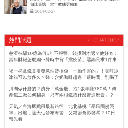
旬球員憶：當年教練更鐵血！
2014-02-27
熱門話題
/ HOT ARTICLES /
慈濟被騙10億為何5年不報警、錢找到才認？他好奇：
當年財報怎麼編…陳時中背「擋疫苗」黑鍋只求1件事
喝一杯拿鐵竟引發急性腎損傷「一動作害的」！咖啡冰
冰箱可以放多久？醫：含奶咖啡超過「這時間」別喝了
川湖做什麼的？躋身「萬金股」抱1張年賺760萬！傳
產鐵工廠如何翻身「只有兩根鐵憑什麼賣這麼貴」？
天氣／白海豚颱風最新路徑！北北基桃「暴風圈侵襲
率」出爐，這天估發布海警，父親節會影響嗎？10日
報先看