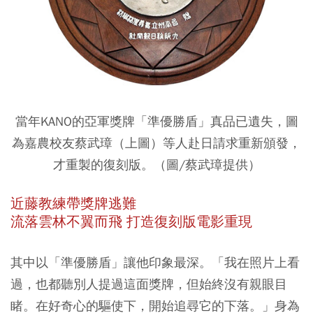
當年KANO的亞軍獎牌「準優勝盾」真品已遺失，圖
為嘉農校友蔡武璋（上圖）等人赴日請求重新頒發，
才重製的復刻版。（圖/蔡武璋提供）
近藤教練帶獎牌逃難
流落雲林不翼而飛 打造復刻版電影重現
其中以「準優勝盾」讓他印象最深。「我在照片上看
過，也都聽別人提過這面獎牌，但始終沒有親眼目
睹。在好奇心的驅使下，開始追尋它的下落。」身為