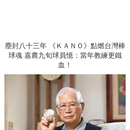
塵封八十三年 《ＫＡＮＯ》點燃台灣棒
球魂 嘉農九旬球員憶：當年教練更鐵
血！