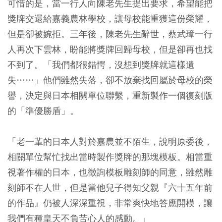
可惜的是，當一行人向陳老先生提出要求，希望能把
獎牌交還給嘉義農林學校，讓母校能重獲這份榮耀，
但是卻被婉拒。三年後，陳老先生辭世，蔡武璋一行
人再次下雲林，盼能將獎牌回歸母校，但是卻再也找
不到了。「我們都很錯愕，沒想到獎牌就這樣遺
失……」他們雖然失落，卻不放棄找回屬於母校的榮
譽，決定與日本相關單位聯繫，重新製作一個復刻版
的「準優勝盾」。
「老一輩的日本人對於嘉農並不陌生，說明原委後，
相關單位幫忙找出當時製作獎牌的那塊模板。相當重
視著作權的日本，也徵詢模板雕刻師的同意，雖然雕
刻師不在人世，但是當他兒子得知父親『六十五年前
的作品』仍被人深深重視，非常爽快地答應開模，讓
我們有種皇天不負苦心人的感動。」