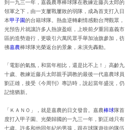
到一九三一年，嘉義農專棒球隊在教練近藤兵太郎的
領軍之下，由一支屢戰屢敗的弱隊，成為首支打入日
本
甲子園
的台籍球隊。熱血逆轉劇情感動台灣觀眾，
光預告片就讓許多人熱淚盈眶，上映前夕重回嘉義市
區的造勢遊行，更吸引六萬民眾手舉加油旗參加，彷
彿
嘉農
棒球隊光榮返台的景象，未演先轟動。
「電影的氣氛，和當年相比，還是比不上！」高齡九
十歲、教練近藤兵太郎親手調教的最後一代嘉農球員
劉正雄，接受《今周刊》專訪時，說起當年盛況，仍
記憶猶新。
「ＫＡＮＯ」，就是嘉農的日文發音。嘉農
棒球
隊首
度打入甲子園、光榮歸國的一九三一年，劉正雄只有
七歲。許多和他同年紀的男孩，跟在球隊遊街的隊伍