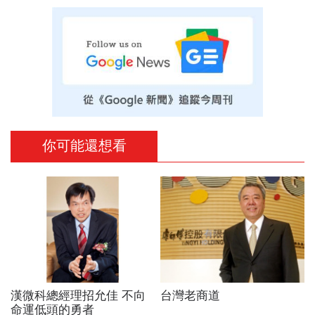
你可能還想看
漢微科總經理招允佳 不向
台灣老商道
命運低頭的勇者