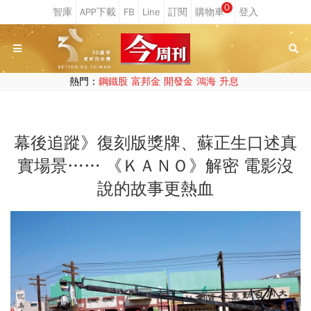
0
熱門：
鋼鐵股
富邦金
開發金
鴻海
升息
幕後追蹤》復刻版獎牌、蘇正生口述真
實場景…… 《ＫＡＮＯ》解密 電影沒
說的故事更熱血