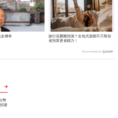
萬全傳奇
旅行花費難預測？全包式假期不只幫你
省預算更省精力！
Recommended by
台幣
3招避