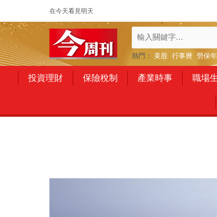
在今天看見明天
熱門：
美股
行事曆
勞保年
投資理財
保險稅制
產業時事
職場