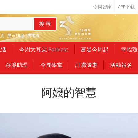
搜尋
資
股票抽籤
房地產
生活
今周大耳朵 Podcast
富足今周起
幸福熟
存股助理
今周學堂
訂購優惠
活動報名
阿嬤的智慧