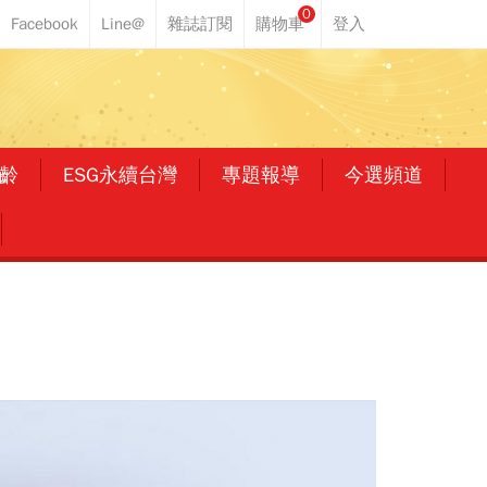
0
齡
ESG永續台灣
專題報導
今選頻道