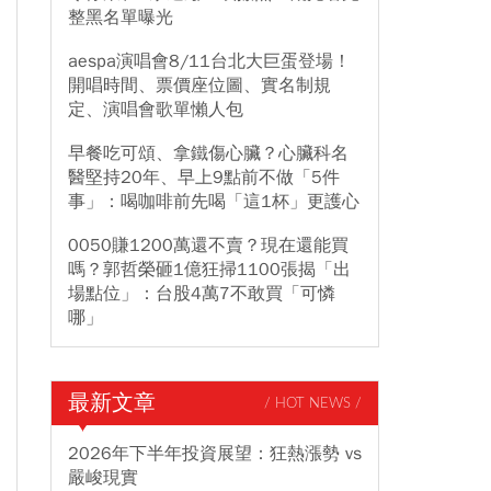
整黑名單曝光
aespa演唱會8/11台北大巨蛋登場！
開唱時間、票價座位圖、實名制規
定、演唱會歌單懶人包
早餐吃可頌、拿鐵傷心臟？心臟科名
醫堅持20年、早上9點前不做「5件
事」：喝咖啡前先喝「這1杯」更護心
0050賺1200萬還不賣？現在還能買
嗎？郭哲榮砸1億狂掃1100張揭「出
場點位」：台股4萬7不敢買「可憐
哪」
最新文章
/ HOT NEWS /
2026年下半年投資展望：狂熱漲勢 vs
嚴峻現實