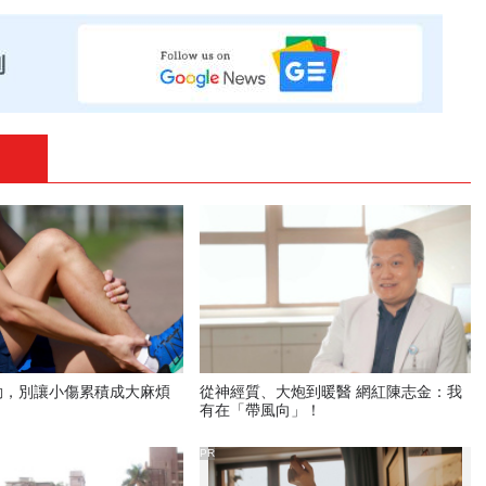
動，別讓小傷累積成大麻煩
從神經質、大炮到暖醫 網紅陳志金：我
有在「帶風向」！
PR