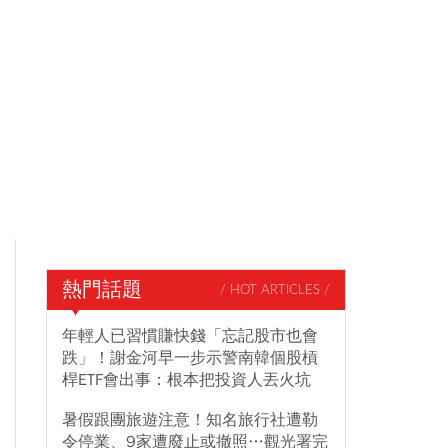
熱門話題
/ HOT ARTICLES /
年輕人已習慣賺快錢「忘記股市也會
跌」！謝金河早一步示警南韓個股槓
桿ETF會出事：根本把投資人丟火坑
暑假跟團旅遊注意！知名旅行社遭勒
令停業、9家遭廢止或撤照…觀光署完