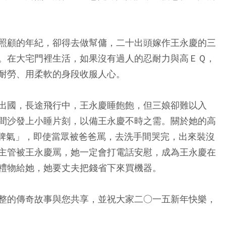
照顧的年紀，卻得去做幫傭，二十出頭嫁作王永慶的三
。在大宅門裡生活，如果沒有過人的忍耐力與高ＥＱ，
耐勞、用柔軟的身段收服人心。
出國，長途飛行中，王永慶睡飽飽，但三娘卻難以入
間沙發上小睡片刻，以備王永慶不時之需。關於她的高
脾氣」，即使當眾被爸爸罵，去洗手間哭完，出來裝沒
主管被王永慶罵，她一定會打電話安慰，成為王永慶在
禮物給她，她要丈夫把錢省下來買機器。
整的傳奇故事與您共享，並祝大家二○一五新年快樂，