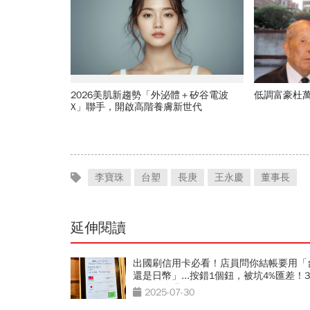
2026美肌新趨勢「外泌體＋矽谷電波
低調富豪杜
X」聯手，開啟高階養膚新世代
李寶珠
台塑
長庚
王永慶
董事長
延伸閱讀
出國刷信用卡必看！店員問你結帳要用「
還是日幣」...按錯1個鈕，被坑4%匯差！
開DCC陷阱
2025-07-30