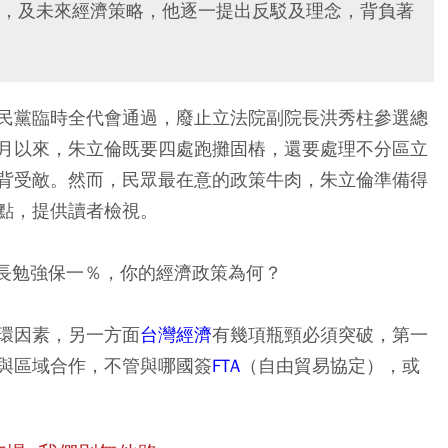
，及未來經濟策略，他逐一提出反駁及理念，背負著
民黨臨時全代會通過，廢止立法院副院長洪秀柱參選總
月以來，朱立倫既要四處跑攤固樁，還要處理不分區立
背受敵。然而，民眾最在意的政策牛肉，朱立倫準備得
點，提供讀者檢視。
長勉強保一％，你的經濟政策為何？
環因素，另一方面
台灣經濟
有幾項瓶頸必須突破，第一
與區域合作，不管與哪國簽
FTA
（自由貿易協定），或