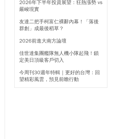
2026年下半年投資展望：狂熱漲勢 vs
嚴峻現實
友達二把手柯富仁裸辭內幕！「落後
群創」成最後稻草？
2026前進大南方論壇
佳世達集團艦隊無人機小隊起飛！鎖
定美日頂級客戶切入
今周刊30週年特輯｜更好的台灣：回
望精彩風雲，預見前瞻行動