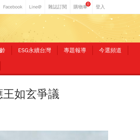
0
齡
ESG永續台灣
專題報導
今選頻道
應王如玄爭議