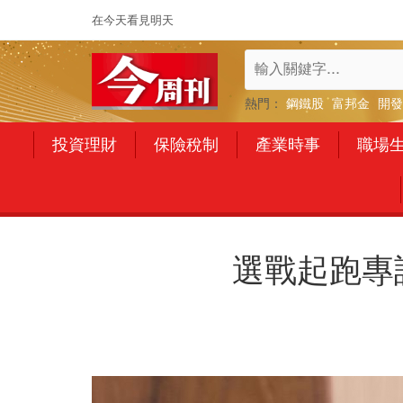
在今天看見明天
熱門：
鋼鐵股
富邦金
開發
投資理財
保險稅制
產業時事
職場
選戰起跑專