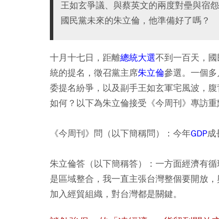
王如玄爭議、與蔡英文的兩度對壘與宿怨
國民黨未來的朱立倫，他準備好了嗎？
十月十七日
，距離
總統大選
不到一百天，國
統的提名，徵召黨主席
朱立倫
參選。一個多
委提名紛爭，以及副手王如玄軍宅風波，腹
如何？以下為朱立倫接受《今周刊》專訪重
《今周刊》問（以下簡稱問）：今年
GDP
成
朱立倫答（以下簡稱答）
：一方面經濟有循
是區域整合，我一直主張台灣整個要開放，
加入經貿組織，對台灣都是關鍵。