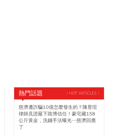
熱門話題
/ HOT ARTICLES /
慈濟遭詐騙10億怎麼發生的？陳昱瑄
律師見證嚴下跪博信任！豪宅藏158
公斤黃金，洗錢手法曝光…慈濟回應
了