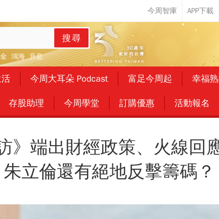
搜尋
金
鴻海
升息
生活
今周大耳朵 Podcast
富足今周起
幸福熟
存股助理
今周學堂
訂購優惠
活動報名
訪》端出財經政策、火線回
朱立倫還有絕地反擊籌碼？