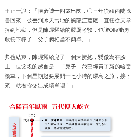
王正一說：「陳彥誠十四歲出國，○三年從紐西蘭唸
書回來，被丟到冰天雪地的黑龍江蓋廠，直接從天堂
掉到地獄，但是陳焜耀給的嚴厲考驗，也讓Olle能勇
敢接下棒子，父子倆相當不簡單。」
典禮結束，陳焜耀給兒子一個大擁抱，驕傲寫在臉
上，但父親的感言是：「兒子，我已經買了新的哈雷
機車，下個星期起要展開十七小時的環島之旅，接下
來，就看你交出成績單嘍！」