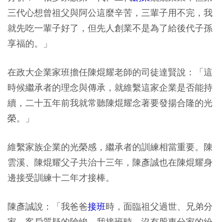
三代心想曾祖父與阿公這麼辛苦，三輩子用不完，我
就先吃一輩子好了，但先人創業不是為了給後代子孫
享福的。」
在政大企業家班擔
任陳焜耀
老師的司徒達賢說：「這
時候繼承者的理念與傳承，就維繫這家企業是否能持
續，二十五年前我就常聽陳焜耀念著要發揚合隆的光
榮。」
維繫家族企業的光榮感，繼承者的訓練相當重要。陳
雲溪、陳焜耀父子共治十三年，陳彥誠也在陳焜耀身
邊接受訓練十二年才接棒。
陳彥誠說：「我爸爸
接班
時，面臨祖父過世、兄弟分
家、客戶質疑的險峻，我接班時，沒有股東分家的紛