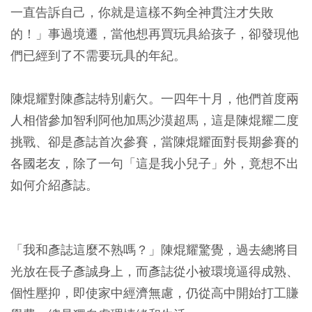
一直告訴自己，你就是這樣不夠全神貫注才失敗
的！」事過境遷，當他想再買玩具給孩子，卻發現他
們已經到了不需要玩具的年紀。
陳焜耀對陳彥誌特別虧欠。一四年十月，他們首度兩
人相偕參加智利阿他加馬沙漠超馬，這是陳焜耀二度
挑戰、卻是彥誌首次參賽，當陳焜耀面對長期參賽的
各國老友，除了一句「這是我小兒子」外，竟想不出
如何介紹彥誌。
「我和彥誌這麼不熟嗎？」陳焜耀驚覺，過去總將目
光放在長子彥誠身上，而彥誌從小被環境逼得成熟、
個性壓抑，即使家中經濟無慮，仍從高中開始打工賺