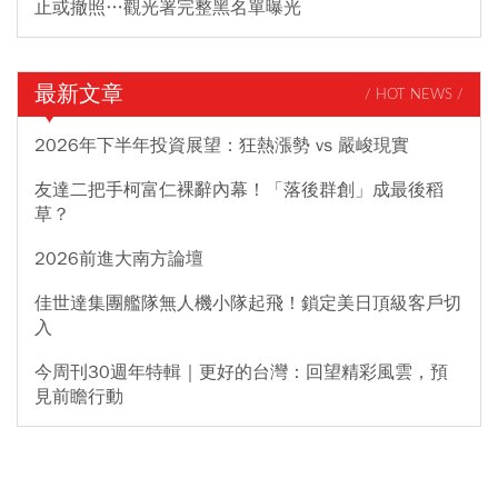
止或撤照…觀光署完整黑名單曝光
最新文章
/ HOT NEWS /
2026年下半年投資展望：狂熱漲勢 vs 嚴峻現實
友達二把手柯富仁裸辭內幕！「落後群創」成最後稻
草？
2026前進大南方論壇
佳世達集團艦隊無人機小隊起飛！鎖定美日頂級客戶切
入
今周刊30週年特輯｜更好的台灣：回望精彩風雲，預
見前瞻行動