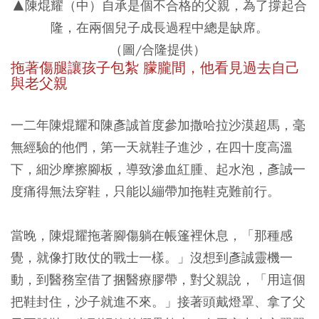
▲陳焜耀（中）自承是個不合格的父親，為了撐起合
隆，在兩個兒子成長過程中總是缺席。
（圖/合隆提供）
拖著傷腿讓孩子包紮 朦朧間，他看見過去自己
與老父親
一二年陳焜耀和陳彥誠首度參加撒哈拉沙漠超馬，毫
無經驗的他們，第一天就鞋子進沙，在四十度高溫
下，細沙摩擦腳板，導致滲血紅腫、起水泡，彥誠一
度痛得無法穿鞋，只能以繃帶加拖鞋克難前行。
當晚，陳焜耀拖著腳傷躺在帳篷裡休息，「那種感
覺，就像打敗仗的戰士一樣。」沒想到彥誠靈機一
動，到醫務室借了捆醫療膠帶，對父親說，「用這個
把鞋封住，沙子就進不來。」接著頭戴燈罩、拿了父