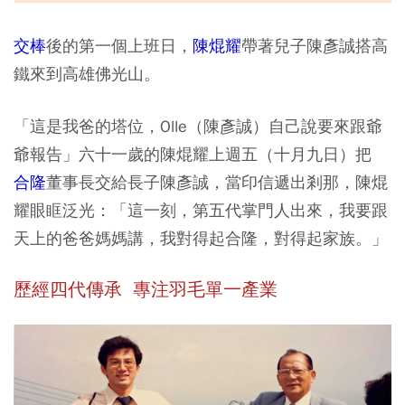
交棒
後的第一個上班日，
陳焜耀
帶著兒子陳彥誠搭高
鐵來到高雄佛光山。
「這是我爸的塔位，Olle（陳彥誠）自己說要來跟爺
爺報告」六十一歲的陳焜耀上週五（
十月九日
）把
合隆
董事長交給長子陳彥誠，當印信遞出剎那，陳焜
耀眼眶泛光：「這一刻，第五代掌門人出來，我要跟
天上的爸爸媽媽講，我對得起合隆，對得起家族。」
歷經四代傳承 專注羽毛單一產業