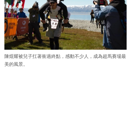
陳焜耀被兒子扛著衝過終點，感動不少人，成為超馬賽場最
美的風景。