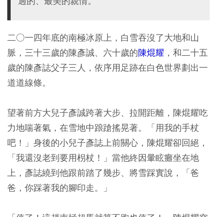
過的、最美的親情。
二○一四年底的南極冰原上，白雪吞沒了大地和山
脈，三十三歲的陳彥誠、六十歲的
陳焜耀
，和二十五
歲的陳彥誌父子三人，依序用足跡在白色世界劃出一
道道線條。
望著前方大兒子彥誠跨著大步、拉開距離，陳焜耀吃
力地喘著氣，在雪地中踉蹌搖晃著。「用我的手杖
吧！」身後的小兒子彥誌上前關心，陳焜耀卻回絕，
「我還沒老到要用枴杖！」當他終因暈眩癱坐在地
上，彥誌繞到他跟前踏了幾步、將雪踩實說，「爸
爸，你踩著我的腳印走。」