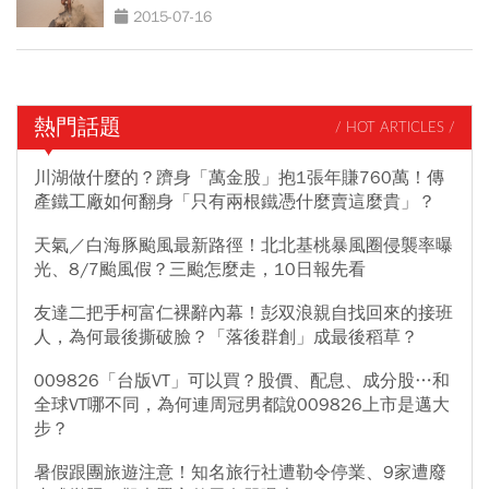
2015-07-16
熱門話題
/ HOT ARTICLES /
川湖做什麼的？躋身「萬金股」抱1張年賺760萬！傳
產鐵工廠如何翻身「只有兩根鐵憑什麼賣這麼貴」？
天氣／白海豚颱風最新路徑！北北基桃暴風圈侵襲率曝
光、8/7颱風假？三颱怎麼走，10日報先看
友達二把手柯富仁裸辭內幕！彭双浪親自找回來的接班
人，為何最後撕破臉？「落後群創」成最後稻草？
009826「台版VT」可以買？股價、配息、成分股…和
全球VT哪不同，為何連周冠男都說009826上市是邁大
步？
暑假跟團旅遊注意！知名旅行社遭勒令停業、9家遭廢