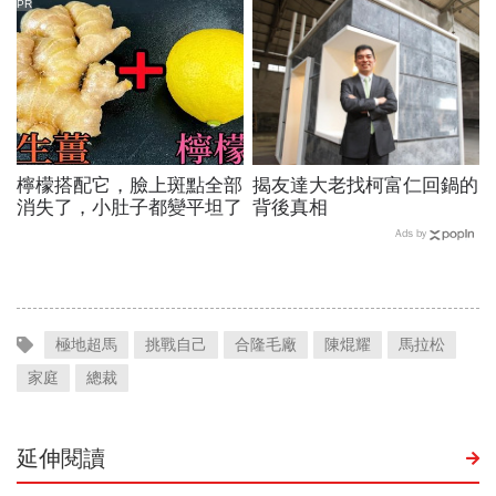
PR
檸檬搭配它，臉上斑點全部
揭友達大老找柯富仁回鍋的
消失了，小肚子都變平坦了
背後真相
Ads by
極地超馬
挑戰自己
合隆毛廠
陳焜耀
馬拉松
家庭
總裁
延伸閱讀