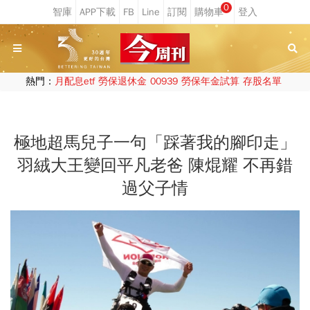
0
熱門：
月配息etf
勞保退休金
00939
勞保年金試算
存股名單
極地超馬兒子一句「踩著我的腳印走」
羽絨大王變回平凡老爸 陳焜耀 不再錯
過父子情