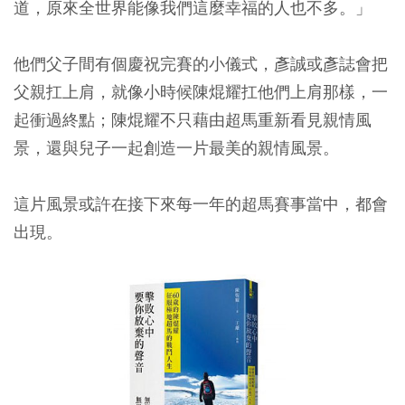
道，原來全世界能像我們這麼幸福的人也不多。」
他們父子間有個慶祝完賽的小儀式，彥誠或彥誌會把
父親扛上肩，就像小時候陳焜耀扛他們上肩那樣，一
起衝過終點；陳焜耀不只藉由超馬重新看見親情風
景，還與兒子一起創造一片最美的親情風景。
這片風景或許在接下來每一年的超馬賽事當中，都會
出現。