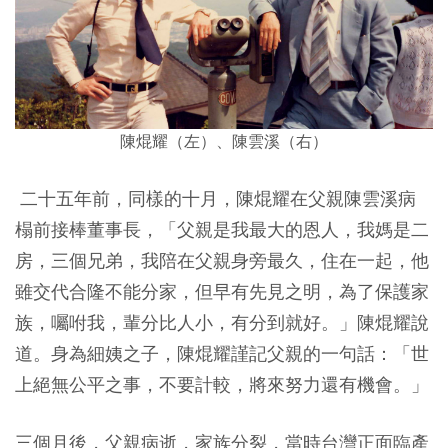
陳焜耀（左）、陳雲溪（右）
二十五年前，同樣的十月，陳焜耀在父親陳雲溪病
榻前接棒董事長，「父親是我最大的恩人，我媽是二
房，三個兄弟，我陪在父親身旁最久，住在一起，他
雖交代合隆不能分家，但早有先見之明，為了保護家
族，囑咐我，輩分比人小，有分到就好。」陳焜耀說
道。身為細姨之子，陳焜耀謹記父親的一句話：「世
上絕無公平之事，不要計較，將來努力還有機會。」
三個月後，父親病逝，家族分裂，當時台灣正面臨產