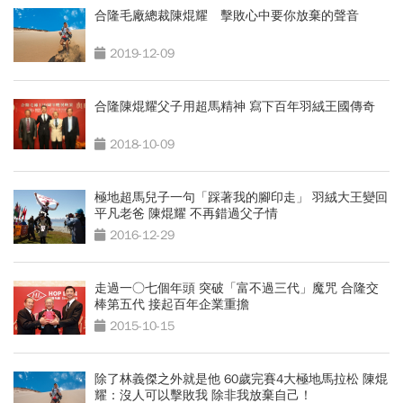
合隆毛廠總裁陳焜耀 擊敗心中要你放棄的聲音
2019-12-09
合隆陳焜耀父子用超馬精神 寫下百年羽絨王國傳奇
2018-10-09
極地超馬兒子一句「踩著我的腳印走」 羽絨大王變回
平凡老爸 陳焜耀 不再錯過父子情
2016-12-29
走過一○七個年頭 突破「富不過三代」魔咒 合隆交
棒第五代 接起百年企業重擔
2015-10-15
除了林義傑之外就是他 60歲完賽4大極地馬拉松 陳焜
耀：沒人可以擊敗我 除非我放棄自己！