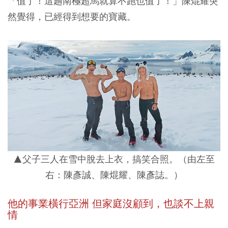
「值了！這趟南極超馬就算不跑也值了！」陳焜耀突
然覺得，已經得到想要的寶藏。
▲父子三人在雪中脫去上衣，搞笑合照。（由左至
右：陳彥誠、陳焜耀、陳彥誌。）
他的事業橫行亞洲 但家庭沒顧到，也談不上親
情