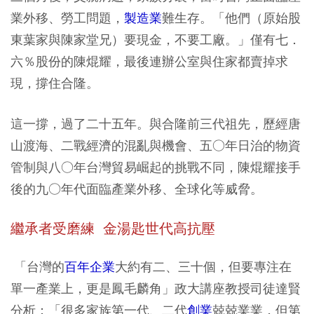
業外移、勞工問題，
製造業
難生存。「他們（原始股
東葉家與陳家堂兄）要現金，不要工廠。」僅有七．
六％股份的陳焜耀，最後連辦公室與住家都賣掉求
現，撐住合隆。
這一撐，過了二十五年。與合隆前三代祖先，歷經唐
山渡海、二戰經濟的混亂與機會、五○年日治的物資
管制與八○年台灣貿易崛起的挑戰不同，陳焜耀接手
後的九○年代面臨產業外移、全球化等威脅。
繼承者受磨練 金湯匙世代高抗壓
「台灣的
百年企業
大約有二、三十個，但要專注在
單一產業上，更是鳳毛麟角」政大講座教授司徒達賢
分析：「很多家族第一代、二代
創業
兢兢業業，但第