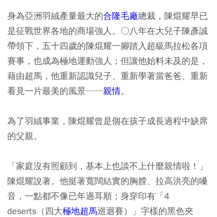
身為亞洲羽絨產量最大的
合隆毛廠
總裁，陳焜耀早已
是征戰世界各地的商場強人。○八年在大兒子陳彥誠
帶領下，五十四歲的陳焜耀一腳踏入超級馬拉松各項
賽事，也成為極地運動強人；但讓他始料未及的是，
藉由超馬，他重新認識兒子、重新學著當爸爸、重新
看見一片最美的風景──
親情
。
為了羽絨事業，陳焜耀曾是個在孩子成長過程中缺席
的父親。
「家庭沒有照顧到，基本上也談不上什麼親情啦！」
陳焜耀說著。他挺著寬闊結實的胸膛、拉高洪亮的嗓
音，一點都不像已年過耳順；身穿印有「4
deserts（四大
極地超馬
巡迴賽）」字樣的黑色夾