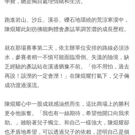
學費，總是獨自處理情緒和生活。
跑進岩山、沙丘、溪谷、礫石地環繞的荒涼寒漠中，
陳焜耀此刻彷彿能夠體會彥誌單調苦澀的成長歷程。
就在那場賽事第二天，依主辦單位安排的路線必須涉
水，參賽者稍一不慎可能面臨滑倒、失溫的險境，缺
乏經驗的彥誌站在溪邊猶豫不前。「你不用怕，過去
再說！該溼的一定會溼！」在陳焜耀打氣下，父子倆
成功渡過溪流。
陳焜耀心中一股成就感油然而生，這比商場上的勝利
更令他振奮。「我也有一絲期待，希望他開口向我求
助。」雖盼著兒子獨立、和自己一樣強大，陳焜耀卻
也矛盾地希望，可以透過兒子的依賴，證明自己是個