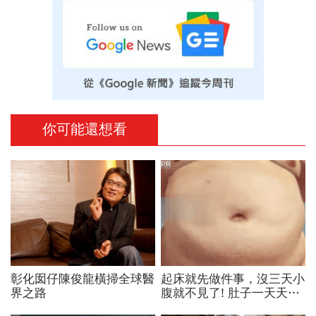
你可能還想看
PR
彰化囡仔陳俊龍橫掃全球醫
起床就先做件事，沒三天小
界之路
腹就不見了! 肚子一天天變
小！