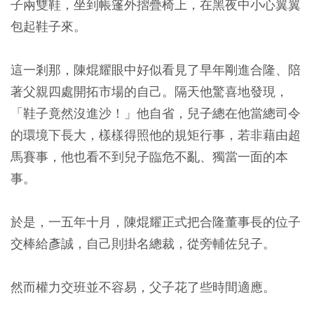
子兩雙鞋，坐到帳篷外摺疊椅上，在黑夜中小心翼翼
包起鞋子來。
這一剎那，陳焜耀眼中好似看見了早年剛進合隆、陪
著父親四處開拓市場的自己。隔天他驚喜地發現，
「鞋子竟然沒進沙！」他自省，兒子總在他當總司令
的環境下長大，樣樣得照他的規矩行事，若非藉由超
馬賽事，他也看不到兒子臨危不亂、獨當一面的本
事。
於是，一五年十月，陳焜耀正式把合隆董事長的位子
交棒給彥誠，自己則掛名總裁，從旁輔佐兒子。
然而權力交班並不容易，父子花了些時間適應。