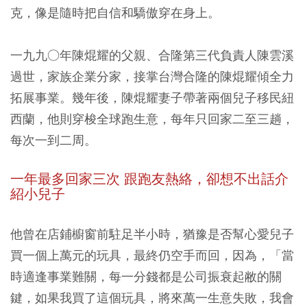
克，像是隨時把自信和驕傲穿在身上。
一九九○年陳焜耀的父親、合隆第三代負責人陳雲溪
過世，家族企業分家，接掌台灣合隆的陳焜耀傾全力
拓展事業。幾年後，陳焜耀妻子帶著兩個兒子移民紐
西蘭，他則穿梭全球跑生意，每年只回家二至三趟，
每次一到二周。
一年最多回家三次 跟跑友熱絡，卻想不出話介
紹小兒子
他曾在店鋪櫥窗前駐足半小時，猶豫是否幫心愛兒子
買一個上萬元的玩具，最終仍空手而回，因為，「當
時適逢事業難關，每一分錢都是公司振衰起敝的關
鍵，如果我買了這個玩具，將來萬一生意失敗，我會