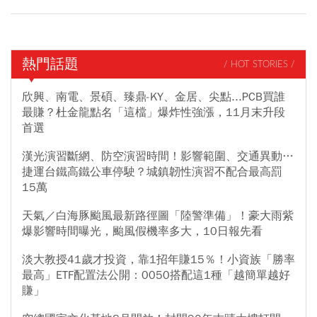
熱門話題
/ HOT STORIES /
欣興、南電、景碩、臻鼎-KY、金居、尖點...PCB買誰
最賺？杜金龍點名「這檔」爆炸性強漲，11月末升段
首選
漢光演習斷網、防空演習時間！影響範圍、交通異動…
捷運台鐵高鐵公車停駛？城鎮韌性演習不配合最高罰
15萬
天氣／白海豚颱風最新路徑圖「陸警準備」！豪大雨紫
爆影響時間曝光，颱風假機率多大，10日報先看
淡大教授41歲才投資，靠1招年賺15％！小資族「勝率
最高」ETF配置法公開：0050搭配這1種「越簡單越好
賺」