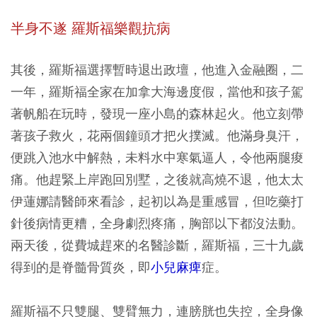
半身不遂 羅斯福樂觀抗病
其後，羅斯福選擇暫時退出政壇，他進入金融圈，二
一年，羅斯福全家在加拿大海邊度假，當他和孩子駕
著帆船在玩時，發現一座小島的森林起火。他立刻帶
著孩子救火，花兩個鐘頭才把火撲滅。他滿身臭汗，
便跳入池水中解熱，未料水中寒氣逼人，令他兩腿痠
痛。他趕緊上岸跑回別墅，之後就高燒不退，他太太
伊蓮娜請醫師來看診，起初以為是重感冒，但吃藥打
針後病情更糟，全身劇烈疼痛，胸部以下都沒法動。
兩天後，從費城趕來的名醫診斷，羅斯福，三十九歲
得到的是脊髓骨質炎，即
小兒麻痺
症。
羅斯福不只雙腿、雙臂無力，連膀胱也失控，全身像