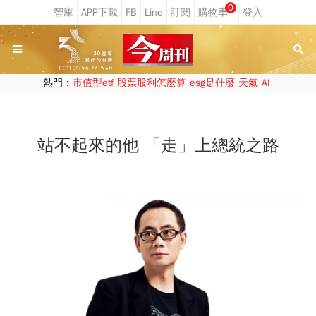
0
熱門：
市值型etf
股票股利怎麼算
esg是什麼
天氣
AI
站不起來的他 「走」上總統之路