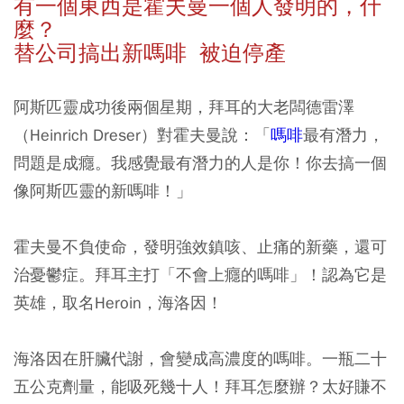
有一個東西是霍夫曼一個人發明的，什
麼？
替公司搞出新嗎啡 被迫停產
阿斯匹靈成功後兩個星期，拜耳的大老闆德雷澤
（Heinrich Dreser）對霍夫曼說：「
嗎啡
最有潛力，
問題是成癮。我感覺最有潛力的人是你！你去搞一個
像阿斯匹靈的新嗎啡！」
霍夫曼不負使命，發明強效鎮咳、止痛的新藥，還可
治憂鬱症。拜耳主打「不會上癮的嗎啡」！認為它是
英雄，取名Heroin，海洛因！
海洛因在肝臟代謝，會變成高濃度的嗎啡。一瓶二十
五公克劑量，能吸死幾十人！拜耳怎麼辦？太好賺不