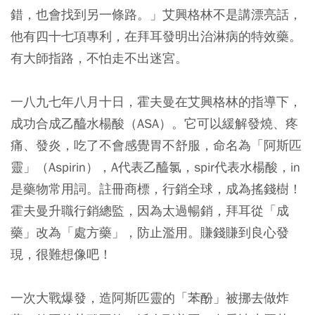
錯，也會找到另一條路。」艾興格林不是講漂亮話，
他有四十七項專利，在拜耳發明出治淋病的特效藥。
有大師指路，不怕走不出迷宮。
一八九七年八月十日，霍夫曼在艾興格林的指導下，
成功合成乙醯水楊酸（ASA）。它可以緩解發燒、疼
痛、發炎，吃了不會感覺胃不舒服，命名為「阿斯匹
靈」（Aspirin），A代表乙醯氯，spir代表水楊酸，in
是藥物常用詞。註冊商標，行銷全球，成為搖錢樹！
霍夫曼升職行銷總監，因為太過暢銷，拜耳從「成
藥」改為「處方藥」，防止濫用。賺錢賺到良心發
現，很難想像吧！
一次大戰爆發，造阿斯匹靈的「苯酚」被挪去做炸