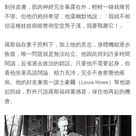
剝掉皮膚，肌肉神經完全暴露在外，輕輕一碰就痛苦
不堪。但他仍抱持希望，他還幽默地說：「我就不相
信這種娃娃病能整倒堂堂男子漢，我要戰勝它！」
羅斯福在妻子照料下，加上他的意志，身體機能逐步
恢復，唯一問題就是無法站立。他因此得到許多時間
閱讀，反省過去政治的錯誤。只要他不需要起身，你
看他坐著高談闊論、精力充沛，完全不會察覺他罹
病。他的好友兼第一謀士豪爾（Louis Howe）幫他築
起防線，對外只說羅斯福得重感冒，保住他再起的機
會。