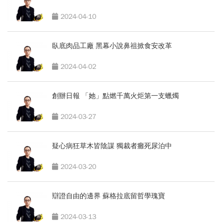
2024-04-10
臥底肉品工廠 黑幕小說鼻祖掀食安改革
2024-04-02
創辦日報 「她」點燃千萬火炬第一支蠟燭
2024-03-27
疑心病狂草木皆陰謀 獨裁者癱死尿泊中
2024-03-20
辯證自由的邊界 蘇格拉底留哲學瑰寶
2024-03-13