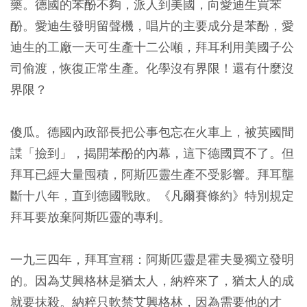
藥。德國的苯酚不夠，派人到美國，向愛迪生買苯
酚。愛迪生發明留聲機，唱片的主要成分是苯酚，愛
迪生的工廠一天可生產十二公噸，拜耳利用美國子公
司偷渡，恢復正常生產。化學沒有界限！還有什麼沒
界限？
傻瓜。德國內政部長把公事包忘在火車上，被英國間
諜「撿到」，揭開苯酚的內幕，這下德國買不了。但
拜耳已經大量囤積，阿斯匹靈生產不受影響。拜耳壟
斷十八年，直到德國戰敗。《凡爾賽條約》特別規定
拜耳要放棄阿斯匹靈的專利。
一九三四年，拜耳宣稱：阿斯匹靈是霍夫曼獨立發明
的。因為艾興格林是猶太人，納粹來了，猶太人的成
就要抹殺。納粹只軟禁艾興格林，因為需要他的才