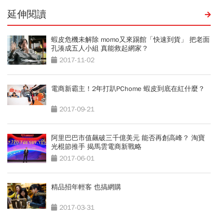
延伸閱讀
蝦皮危機未解除 momo又來踢館「快速到貨」 把老面
孔湊成五人小組 真能救起網家？
2017-11-02
電商新霸主！2年打趴PChome 蝦皮到底在紅什麼？
2017-09-21
阿里巴巴市值飆破三千億美元 能否再創高峰？ 淘寶
光棍節推手 揭馬雲電商新戰略
2017-06-01
精品招年輕客 也搞網購
2017-03-31