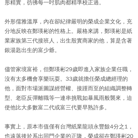
形精實，彷彿每一吋肌肉都精準校正過。
外形儒雅溫厚，內在卻紀律嚴明的榮成企業文化，充
分地反映在鄭瑛彬的性格上。嚴格來講，鄭瑛彬是紙
業家族第三代接班人，出生殷實商家的他，算是含著
銀湯匙出生的富少爺。
儘管家境富裕，但鄭瑛彬29歲即進入家族企業任職，
沒有太多機會享樂玩耍。33歲就擔任榮成總經理的
他，面對市場派圖謀經營權、接踵而至的組織調整轉
型、老臣反彈離職等一連串挑戰如暴風雨般襲來，迫
使他比大多數富二代或富三代要早熟許多。
事實上，原本市值僅有台灣紙業龍頭永豐餘4分之1，
也遠落後於系出同門企業的正隆，榮成卻在鄭瑛彬20