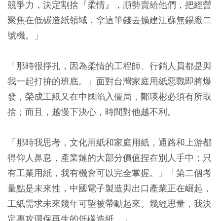
競爭力，決定割捨『柔情』，順勢賣給他們，把經營
聚焦在低碳造紙領域，拿這筆錢去擴建江蘇無錫廠二
號機。」
「那時很掙扎，因為柔情的工程師、行銷人員都是與
我一起打拚的班底。」面對台灣家庭用紙惡戰即將爆
發，榮成工紙又在中國陷入僵局，鄭瑛彬必須有所取
捨；而且，越慢下決心，時間對他越不利。
「那時我思考，文化用紙和家庭用紙，通路和上游都
得仰人鼻息，產業鏈的大部分價值捏在別人手中；只
有工業用紙，我有機會可以完全掌握。」「第二個考
量點是未來性，中國電子製造與出口產業正在崛起，
工紙需求未來幾年可望被帶動起來。幾經思量，我決
定專攻環保再生的低碳造紙。」