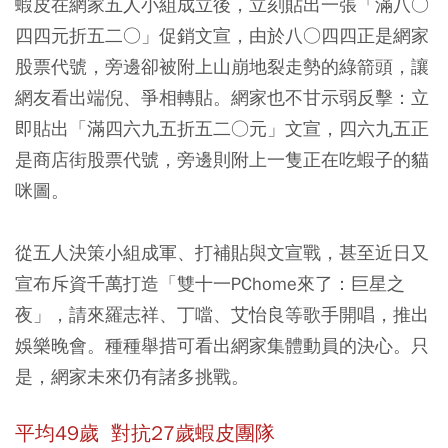
蝦皮在網家五人小組成立後，立刻貼出一張「滿八○
四四元折五二○」促銷文宣，由於八○四四正是網家
股票代號，旁邊卻被附上山崩地裂走勢的綠箭頭，讓
網友看出端倪、爭相轉貼。網家也不甘示弱反擊：立
即貼出「滿四六九五折五二○元」文宣，四六九五正
是商店街股票代號，旁邊則附上一隻正在吃蝦子的貓
咪圖。
從五人決策小組成軍、打補貼與文宣戰，甚至近日又
宣布斥資千萬打造「雙十一PChome來了：巨星之
夜」，請來羅志祥、丁噹、艾怡良等歌手開唱，推出
娛樂晚會。種種舉措可看出網家集體動員的決心。只
是，網家未來仍有諸多挑戰。
平均49歲 對抗27歲蝦皮團隊