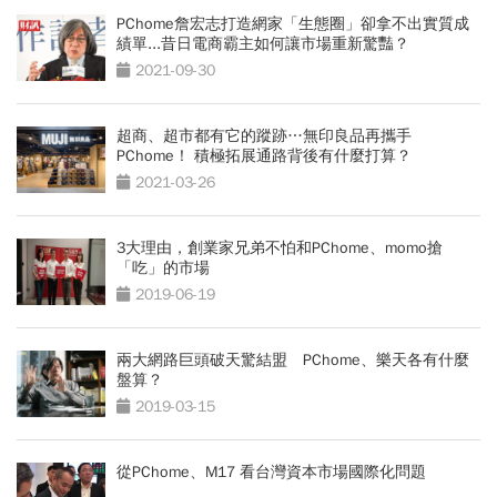
PChome詹宏志打造網家「生態圈」卻拿不出實質成
績單...昔日電商霸主如何讓市場重新驚豔？
2021-09-30
超商、超市都有它的蹤跡…無印良品再攜手
PChome！ 積極拓展通路背後有什麼打算？
2021-03-26
3大理由，創業家兄弟不怕和PChome、momo搶
「吃」的市場
2019-06-19
兩大網路巨頭破天驚結盟 PChome、樂天各有什麼
盤算？
2019-03-15
從PChome、M17 看台灣資本市場國際化問題