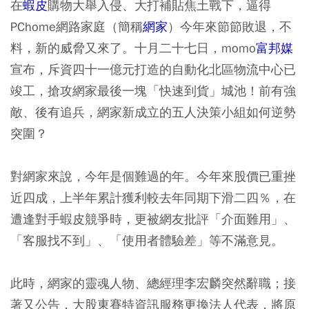
在
蝦皮
購物大舉入侵、大打補貼焦土戰下，逼得
PChome網路家庭（簡稱
網家
）今年來節節敗退，不
料，新的威脅又來了。十月二十七日，momo
富邦媒
宣布，斥資四十一億元打造的自動化北區物流中心已
竣工，搶攻網家最後一塊「快速到貨」城池！前有強
敵、後有追兵，網家新成立的五人決策小組如何逆勢
突圍？
對網家來說，今年是個難過的年。今年來股價已重挫
近四成，上半年累計獲利較去年同期下滑二四％，在
遭逢對手蝦皮競爭時，更被網友批評「介面難用」、
「客服找不到」、「使用者體驗差」等不滿意見。
此時，網家的靈魂人物、總經理李宏麟突然辭職；接
著又公告，大股東賽特資訊服務更換法人代表，將原