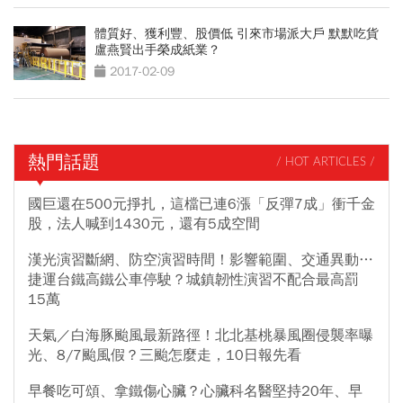
體質好、獲利豐、股價低 引來市場派大戶 默默吃貨
盧燕賢出手榮成紙業？
2017-02-09
熱門話題
/ HOT ARTICLES /
國巨還在500元掙扎，這檔已連6漲「反彈7成」衝千金
股，法人喊到1430元，還有5成空間
漢光演習斷網、防空演習時間！影響範圍、交通異動…
捷運台鐵高鐵公車停駛？城鎮韌性演習不配合最高罰
15萬
天氣／白海豚颱風最新路徑！北北基桃暴風圈侵襲率曝
光、8/7颱風假？三颱怎麼走，10日報先看
早餐吃可頌、拿鐵傷心臟？心臟科名醫堅持20年、早