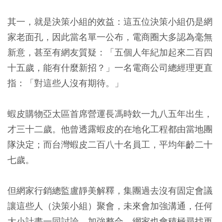
其一，就是決策小組的效益：這五位決策小組仍是網
家老面孔，因此當名單一公布，電商圈大多認為毫無
新意，甚至有網友質疑：「五個人年紀加起來二百四
十五歲，能有什麼新招？」一名電商公司總經理更直
指：「對這些人沒有期待。」
蝦皮購物亞太區首席營運長馮時欽一九八五年出生，
才三十二歲。他曾透露蝦皮的在地化工程都由當地團
隊決定；而台灣蝦皮二百八十名員工，平均年齡二十
七歲。
但網家行銷總監盧靜美解釋，集團過去沒有固定會議
讓這些人（決策小組）聚會，未來會加強溝通，任何
大小計畫一同討論、加強整合。網家也會積極尋找更