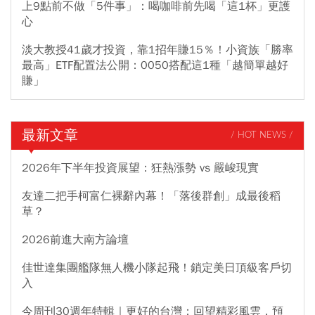
上9點前不做「5件事」：喝咖啡前先喝「這1杯」更護
心
淡大教授41歲才投資，靠1招年賺15％！小資族「勝率
最高」ETF配置法公開：0050搭配這1種「越簡單越好
賺」
最新文章
/ HOT NEWS /
2026年下半年投資展望：狂熱漲勢 vs 嚴峻現實
友達二把手柯富仁裸辭內幕！「落後群創」成最後稻
草？
2026前進大南方論壇
佳世達集團艦隊無人機小隊起飛！鎖定美日頂級客戶切
入
今周刊30週年特輯｜更好的台灣：回望精彩風雲，預