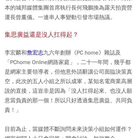
本的城邦媒體集團首席執行長何飛鵬換為露天拍賣營
運長曾薰儀。一連串人事變動引發市場熱議。
集思廣益還是沒人扛得起？
李宏麟和
詹宏志
九六年創辦《PC home》雜誌及
「PChome Online網路家庭」，二十一年間，幾乎都
是網家主要領導者，但他意外請辭讓公司面臨決策真
空，此次的五人小組之所以成軍，某知名電商業高層
說的直接，這豈非是因為「沒人扛得起來、也沒人願
意當負責的那一個！所以只好透過集思廣益、共同負
責！」
目前為止，當媒體不斷詢問未來決策小組如何運作？