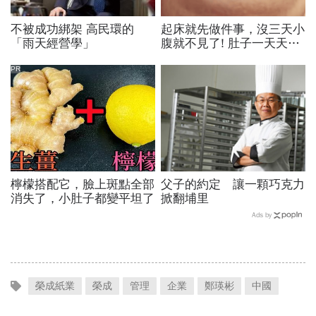
不被成功綁架 高民環的
起床就先做件事，沒三天小
「雨天經營學」
腹就不見了! 肚子一天天變
小！
PR
檸檬搭配它，臉上斑點全部
父子的約定 讓一顆巧克力
消失了，小肚子都變平坦了
掀翻埔里
Ads by
榮成紙業
榮成
管理
企業
鄭瑛彬
中國