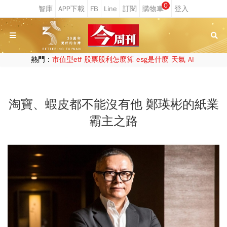
0
熱門：
市值型etf
股票股利怎麼算
esg是什麼
天氣
AI
淘寶、蝦皮都不能沒有他 鄭瑛彬的紙業
霸主之路