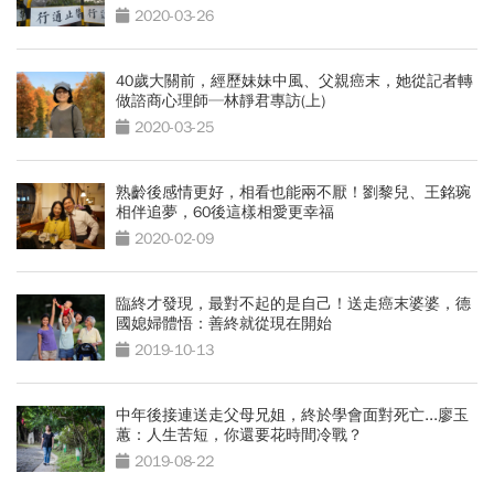
2020-03-26
40歲大關前，經歷妹妹中風、父親癌末，她從記者轉
做諮商心理師─林靜君專訪(上)
2020-03-25
熟齡後感情更好，相看也能兩不厭！劉黎兒、王銘琬
相伴追夢，60後這樣相愛更幸福
2020-02-09
臨終才發現，最對不起的是自己！送走癌末婆婆，德
國媳婦體悟：善終就從現在開始
2019-10-13
中年後接連送走父母兄姐，終於學會面對死亡...廖玉
蕙：人生苦短，你還要花時間冷戰？
2019-08-22