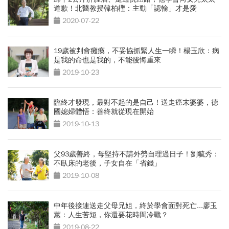
道歉！北醫教授韓柏檉：主動「認輸」才是愛
2020-07-22
19歲被判會癱瘓，不妥協抓緊人生一瞬！楊玉欣：病
是我的命也是我的，不能後悔重來
2019-10-23
臨終才發現，最對不起的是自己！送走癌末婆婆，德
國媳婦體悟：善終就從現在開始
2019-10-13
父93歲善終，母堅持不請外勞自理過日子！劉毓秀：
不臥床的老後，子女自在「省錢」
2019-10-08
中年後接連送走父母兄姐，終於學會面對死亡...廖玉
蕙：人生苦短，你還要花時間冷戰？
2019-08-22