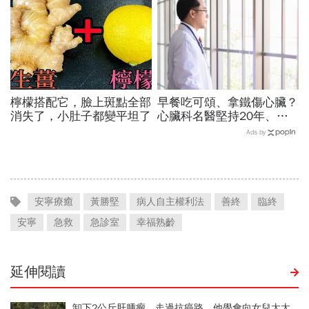
檸檬搭配它，臉上斑點全部
早餐吃可頌、拿鐵傷心臟？
消失了，小肚子都變平坦了
心臟科名醫堅持20年、早
上9點前不做「5件事」：
Ads by
喝咖啡前先喝「這1杯」更
護心
安寧療癒
黃勝堅
病人自主權利法
善終
臨終
安寧
急救
急診室
幸福熟齡
延伸閱讀
卸下2公斤肝腫瘤、走過抗癌路，他學會向女兒太太