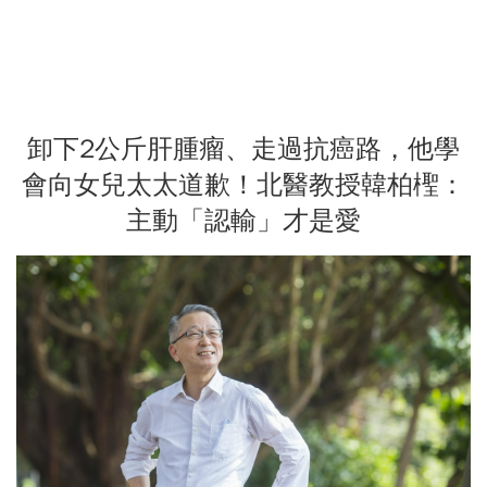
卸下2公斤肝腫瘤、走過抗癌路，他學
會向女兒太太道歉！北醫教授韓柏檉：
主動「認輸」才是愛