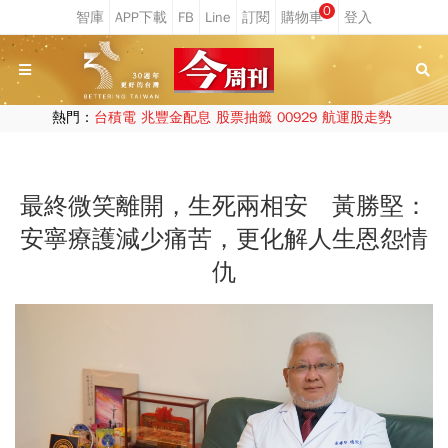
0
熱門：
台積電
兆豐金配息
股票抽籤
00929
航運股走勢
最終微笑離開，生死兩相安 黃勝堅：
安寧療護減少痛苦，更化解人生恩怨情
仇