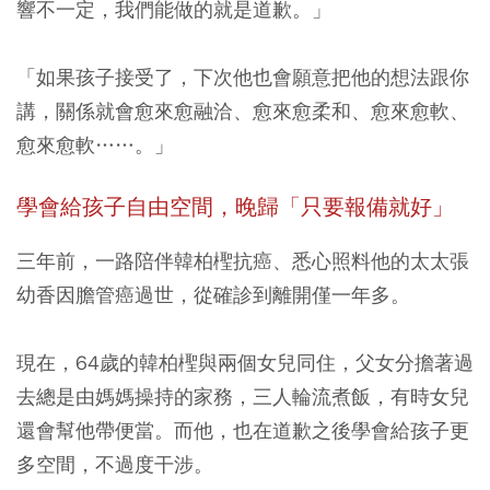
響不一定，我們能做的就是道歉。」
「如果孩子接受了，下次他也會願意把他的想法跟你
講，關係就會愈來愈融洽、愈來愈柔和、愈來愈軟、
愈來愈軟……。」
學會給孩子自由空間，晚歸「只要報備就好」
三年前，一路陪伴韓柏檉抗癌、悉心照料他的太太張
幼香因膽管癌過世，從確診到離開僅一年多。
現在，64歲的韓柏檉與兩個女兒同住，父女分擔著過
去總是由媽媽操持的家務，三人輪流煮飯，有時女兒
還會幫他帶便當。而他，也在道歉之後學會給孩子更
多空間，不過度干涉。