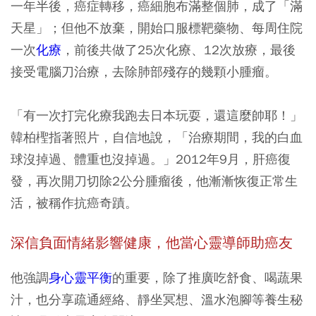
一年半後，癌症轉移，癌細胞布滿整個肺，成了「滿
天星」；但他不放棄，開始口服標靶藥物、每周住院
一次
化療
，前後共做了25次化療、12次放療，最後
接受電腦刀治療，去除肺部殘存的幾顆小腫瘤。
「有一次打完化療我跑去日本玩耍，還這麼帥耶！」
韓柏檉指著照片，自信地說，「治療期間，我的白血
球沒掉過、體重也沒掉過。」2012年9月，肝癌復
發，再次開刀切除2公分腫瘤後，他漸漸恢復正常生
活，被稱作抗癌奇蹟。
深信負面情緒影響健康，他當心靈導師助癌友
他強調
身心靈平衡
的重要，除了推廣吃舒食、喝蔬果
汁，也分享疏通經絡、靜坐冥想、溫水泡腳等養生秘