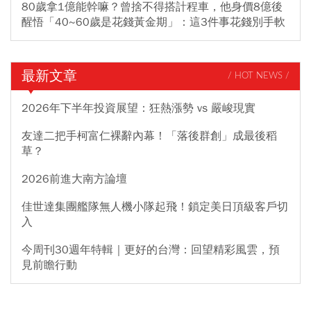
80歲拿1億能幹嘛？曾捨不得搭計程車，他身價8億後
醒悟「40~60歲是花錢黃金期」：這3件事花錢別手軟
最新文章
/ HOT NEWS /
2026年下半年投資展望：狂熱漲勢 vs 嚴峻現實
友達二把手柯富仁裸辭內幕！「落後群創」成最後稻
草？
2026前進大南方論壇
佳世達集團艦隊無人機小隊起飛！鎖定美日頂級客戶切
入
今周刊30週年特輯｜更好的台灣：回望精彩風雲，預
見前瞻行動