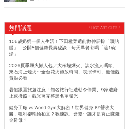
熱門話題
/ HOT ARTICLES /
106歲奶奶一個人生活！下田種菜還能做伸展操「頭貼
腿」...公開8個健康長壽秘訣：每天早餐都喝「這1碗
湯」
2026夏季煙火懶人包／大稻埕煙火、淡水漁人碼頭、
東石海上煙火…全台花火施放時間、表演卡司、最佳觀
賞點必看
暑假跟團旅遊注意！知名旅行社遭勒令停業、9家遭廢
止或撤照…觀光署完整黑名單曝光
健身工廠 vs World Gym大解密！世界健身-KY營收大
勝，獲利卻輸給柏文？教練課、會籍…誰才是真正賺錢
金雞母？