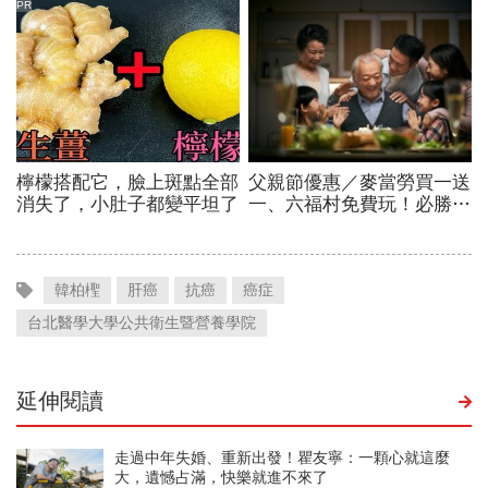
韓柏檉
肝癌
抗癌
癌症
台北醫學大學公共衛生暨營養學院
延伸閱讀
走過中年失婚、重新出發！瞿友寧：一顆心就這麼
大，遺憾占滿，快樂就進不來了