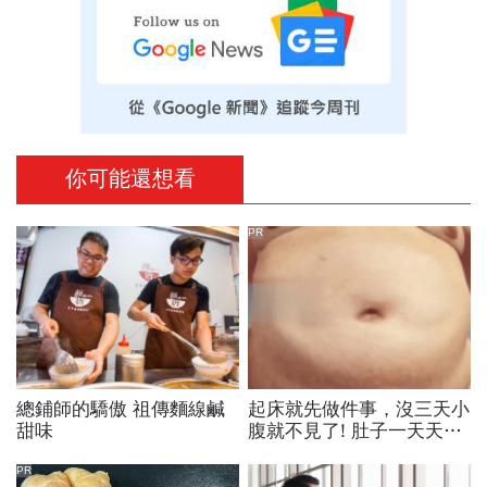
你可能還想看
PR
總鋪師的驕傲 祖傳麵線鹹
起床就先做件事，沒三天小
甜味
腹就不見了! 肚子一天天變
小！
PR