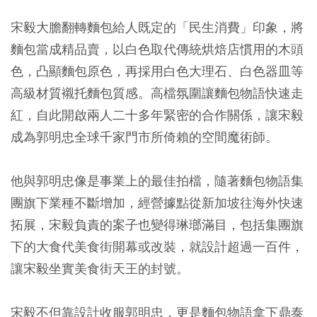
宋毅大膽翻轉麵包給人既定的「民生消費」印象，將
麵包當成精品賣，以白色取代傳統烘焙店慣用的木頭
色，凸顯麵包原色，再採用白色大理石、白色器皿等
高級材質襯托麵包質感。高檔氛圍讓麵包物語快速走
紅，自此開啟兩人二十多年緊密的合作關係，讓宋毅
成為郭明忠全球千家門市所倚賴的空間魔術師。
他與郭明忠像是事業上的最佳拍檔，隨著麵包物語集
團旗下業種不斷增加，經營據點從新加坡往海外快速
拓展，宋毅負責的案子也變得琳瑯滿目，包括集團旗
下的大食代美食街開幕或改裝，就設計超過一百件，
讓宋毅坐實美食街天王的封號。
宋毅不但靠設計收服郭明忠，更是麵包物語拿下鼎泰