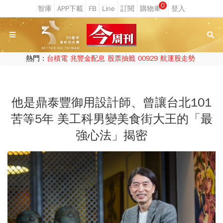
0
熱門：
台積電
兆豐金配息
股票抽籤
00929
航運股走勢
他是鼎泰豐御用設計師、曾讓台北101
苦等5年 美工科男變美食街大王的「最
強心法」揭密