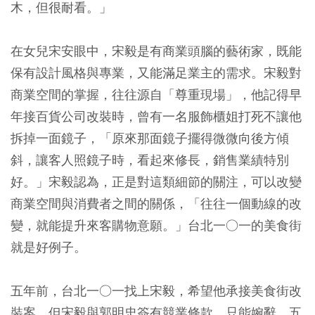
木，但很耐看。」
在女兒宋安眼中，宋毅是有商業頭腦的藝術家，既能
保有設計風格與專業，又能滿足業主的需求。宋毅對
商業空間的掌握，往往源自「尊重現場」，他記得早
年接百貨公司改裝時，曾有一名服飾櫃姐打死不讓他
拆掉一面鏡子，「原來那面鏡子擺得微微向後方傾
斜，讓客人照鏡子時，看起來修長，銷售業績特別
好。」宋毅認為，正是對這類細節的關注，可以改變
商業空間與消費者之間的關係，「往往一個動線的改
變，就能提升來客購物意願。」台北一○一的美食街
就是好例子。
五年前，台北一○一找上宋毅，希望他承接美食街改
裝案，但宋毅與郭明忠簽有競業條款，只能婉辭。五