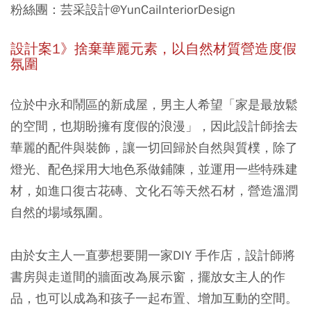
粉絲團：芸采設計@YunCaiInteriorDesign
設計案1》捨棄華麗元素，以自然材質營造度假
氛圍
位於中永和鬧區的新成屋，男主人希望「家是最放鬆
的空間，也期盼擁有度假的浪漫」，因此設計師捨去
華麗的配件與裝飾，讓一切回歸於自然與質樸，除了
燈光、配色採用大地色系做鋪陳，並運用一些特殊建
材，如進口復古花磚、文化石等天然石材，營造溫潤
自然的場域氛圍。
由於女主人一直夢想要開一家DIY 手作店，設計師將
書房與走道間的牆面改為展示窗，擺放女主人的作
品，也可以成為和孩子一起布置、增加互動的空間。