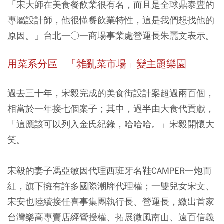
「宋大師在美食餐飲業很有名，而且是全球鼎泰豐的
專屬設計師，他很懂餐飲業特性，這是我們想找他的
原因。」台北一○一商場事業處營運長朱麗文表示。
用菜系分區 「雜亂菜市場」變主題樂園
過去三十年，宋毅完成的美食街設計案超過兩百個，
相當於一年接七個案子；其中，過半由大食代貢獻，
「這應該可以列入金氏紀錄，哈哈哈。」宋毅開懷大
笑。
宋毅的妻子馮亞敏因代理西班牙名鞋CAMPER一炮而
紅，旗下擁有許多國際潮牌代理權；一雙兒女宋文、
宋安也陸續接任喜事集團執行長、營運長，繳出首家
台灣樂高專賣店經營授權、拓展微風南山、遠百信義