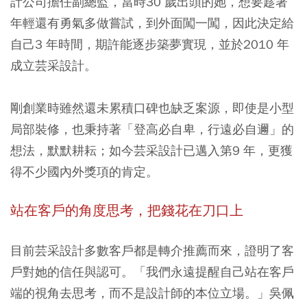
計公司擔任副總監，當時30 歲出頭的她，想要趁著
年輕還有勇氣多做嘗試，到外面闖一闖，因此決定給
自己3 年時間，期許能逐步築夢實現，並於2010 年
成立芸采設計。
剛創業時雖然還未累積口碑也缺乏案源，即使是小型
局部裝修，也秉持著「登高必自卑，行遠必自邇」的
想法，默默耕耘；如今芸采設計已邁入第9 年，更獲
得不少國內外獎項的肯定。
站在客戶的角度思考，把錢花在刀口上
目前芸采設計多數客戶都是轉介推薦而來，證明了客
戶對她的信任與認可。「我們永遠提醒自己站在客戶
端的視角去思考，而不是設計師的本位立場。」吳佩