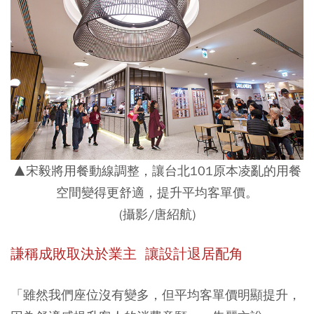
▲宋毅將用餐動線調整，讓台北101原本凌亂的用餐
空間變得更舒適，提升平均客單價。
(攝影/唐紹航)
謙稱成敗取決於業主 讓設計退居配角
「雖然我們座位沒有變多，但平均客單價明顯提升，