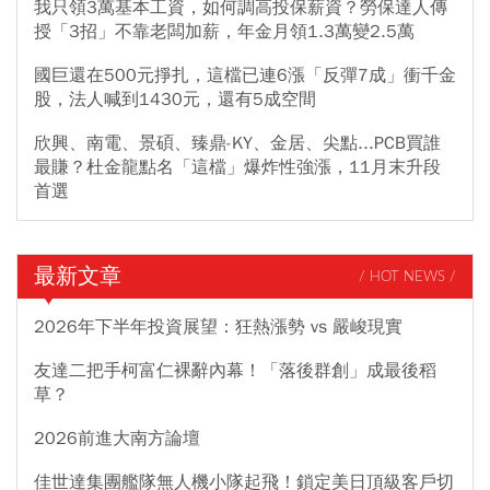
我只領3萬基本工資，如何調高投保薪資？勞保達人傳
授「3招」不靠老闆加薪，年金月領1.3萬變2.5萬
國巨還在500元掙扎，這檔已連6漲「反彈7成」衝千金
股，法人喊到1430元，還有5成空間
欣興、南電、景碩、臻鼎-KY、金居、尖點...PCB買誰
最賺？杜金龍點名「這檔」爆炸性強漲，11月末升段
首選
最新文章
/ HOT NEWS /
2026年下半年投資展望：狂熱漲勢 vs 嚴峻現實
友達二把手柯富仁裸辭內幕！「落後群創」成最後稻
草？
2026前進大南方論壇
佳世達集團艦隊無人機小隊起飛！鎖定美日頂級客戶切