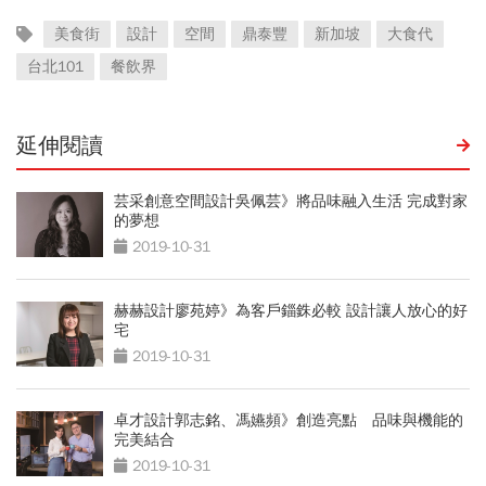
美食街
設計
空間
鼎泰豐
新加坡
大食代
台北101
餐飲界
延伸閱讀
芸采創意空間設計吳佩芸》將品味融入生活 完成對家
的夢想
2019-10-31
赫赫設計廖苑婷》為客戶錙銖必較 設計讓人放心的好
宅
2019-10-31
卓才設計郭志銘、馮嬿頻》創造亮點 品味與機能的
完美結合
2019-10-31