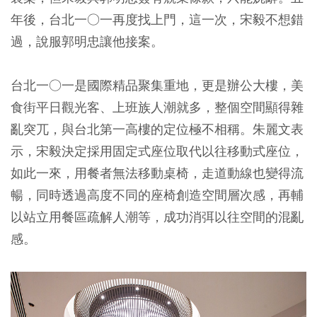
年後，台北一○一再度找上門，這一次，宋毅不想錯
過，說服郭明忠讓他接案。
台北一○一是國際精品聚集重地，更是辦公大樓，美
食街平日觀光客、上班族人潮就多，整個空間顯得雜
亂突兀，與台北第一高樓的定位極不相稱。朱麗文表
示，宋毅決定採用固定式座位取代以往移動式座位，
如此一來，用餐者無法移動桌椅，走道動線也變得流
暢，同時透過高度不同的座椅創造空間層次感，再輔
以站立用餐區疏解人潮等，成功消弭以往空間的混亂
感。