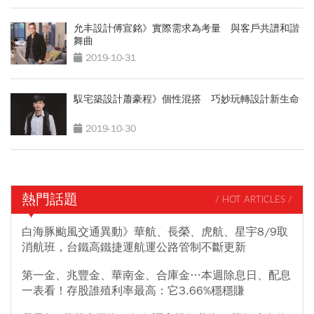
允丰設計傅宣銘》實際需求為考量 與客戶共譜和諧
舞曲
2019-10-31
馭宅築設計蕭豪程》個性混搭 巧妙玩轉設計新生命
2019-10-30
熱門話題
/ HOT ARTICLES /
白海豚颱風交通異動》華航、長榮、虎航、星宇8/9取
消航班，台鐵高鐵捷運航運公路管制不斷更新
第一金、兆豐金、華南金、合庫金…本週除息日、配息
一表看！存股誰殖利率最高：它3.66%穩穩賺