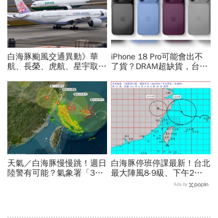
白海豚颱風交通異動》華
iPhone 18 Pro可能會出不
航、長榮、虎航、星宇取消
了貨？DRAM超缺貨，台積
航班：8/6-8/8逾50班次停
電傳10億美元晶片堆廠房
飛沖繩！台鐵高鐵公路管制
「只能枯等」…新iPhone會
不斷更新
貴多少
天氣／白海豚慢慢跳！週日
白海豚停班停課最新！台北
陸警有可能？氣象署「3字
最大陣風8-9級、下午2點
回應」...最新風雨預測，6
最接近…風雨比巴威還大，
Ads by
縣市達停班課標準
為何不放颱風假？蔣萬安發
聲