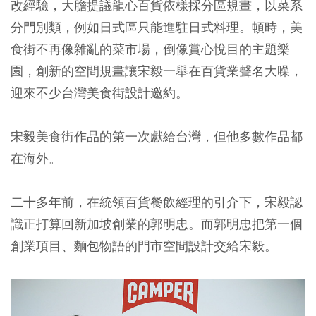
改經驗，大膽提議龍心百貨依樣採分區規畫，以菜系
分門別類，例如日式區只能進駐日式料理。頓時，美
食街不再像雜亂的菜市場，倒像賞心悅目的主題樂
園，創新的空間規畫讓宋毅一舉在百貨業聲名大噪，
迎來不少台灣美食街設計邀約。
宋毅美食街作品的第一次獻給台灣，但他多數作品都
在海外。
二十多年前，在統領百貨餐飲經理的引介下，宋毅認
識正打算回新加坡創業的郭明忠。而郭明忠把第一個
創業項目、麵包物語的門市空間設計交給宋毅。