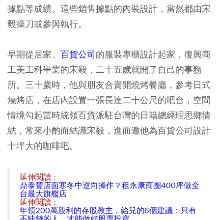
據點等成績。這些銷售據點的內裝設計，當然都由宋
毅操刀或參與執行。
早期從居家、
百貨公司
的服裝專櫃設計起家，復興商
工美工科畢業的宋毅，二十五歲就開了自己的事務
所。三十歲時，他與朋友合資開燒烤餐廳，參考日式
燒烤店，在店內設置一張長達二十公尺的吧台，空間
情境勾起當時統領百貨派駐台灣的日籍總經理思鄉情
結，常來小酌而結識宋毅，進而邀他為百貨公司設計
十坪大的咖啡吧。
延伸閱讀 :
鼎泰豐店面寒冬中逆向操作？租永康商圈400坪做全
台最大旗艦店
延伸閱讀 :
年領200萬股利的存股教主，給兒的6個建議：只有
不缺錢的人，才能做好股票投資