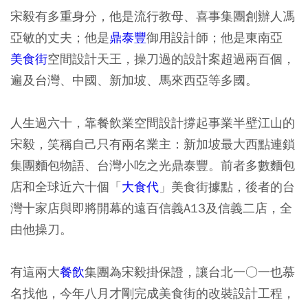
宋毅有多重身分，他是流行教母、喜事集團創辦人馮
亞敏的丈夫；他是
鼎泰豐
御用設計師；他是東南亞
美食街
空間設計天王，操刀過的設計案超過兩百個，
遍及台灣、中國、新加坡、馬來西亞等多國。
人生過六十，靠餐飲業空間設計撐起事業半壁江山的
宋毅，笑稱自己只有兩名業主：新加坡最大西點連鎖
集團麵包物語、台灣小吃之光鼎泰豐。前者多數麵包
店和全球近六十個「
大食代
」美食街據點，後者的台
灣十家店與即將開幕的遠百信義A13及信義二店，全
由他操刀。
有這兩大
餐飲
集團為宋毅掛保證，讓台北一○一也慕
名找他，今年八月才剛完成美食街的改裝設計工程，