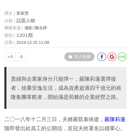
黃家慧
話題人物
攝影/陳永錚
1201期
2019-12-25 11:08
+A
-A
加入收藏
貴婦與企業家身分只能擇一，嚴陳莉蓮選擇後
者，捨棄安逸生活，成為資產超過四千億元的裕
隆集團掌舵者，開始滿是荊棘的企業經營之路。
二○一八年十二月三日，夫婿嚴凱泰病逝，
嚴陳莉蓮
隨即發出給員工的公開信，並冠夫姓署名以穩軍心。