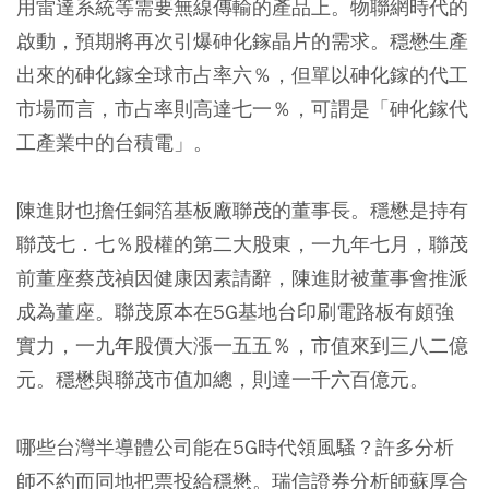
用雷達系統等需要無線傳輸的產品上。物聯網時代的
啟動，預期將再次引爆砷化鎵晶片的需求。穩懋生產
出來的砷化鎵全球市占率六％，但單以砷化鎵的代工
市場而言，市占率則高達七一％，可謂是「砷化鎵代
工產業中的台積電」。
陳進財也擔任銅箔基板廠聯茂的董事長。穩懋是持有
聯茂七．七％股權的第二大股東，一九年七月，聯茂
前董座蔡茂禎因健康因素請辭，陳進財被董事會推派
成為董座。聯茂原本在5G基地台印刷電路板有頗強
實力，一九年股價大漲一五五％，市值來到三八二億
元。穩懋與聯茂市值加總，則達一千六百億元。
哪些台灣半導體公司能在5G時代領風騷？許多分析
師不約而同地把票投給穩懋。瑞信證券分析師蘇厚合