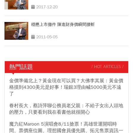
2017-12-20
穩懋上市撤件 陳進財身價瞬間腰斬
2011-05-05
熱門話題
/ HOT ARTICLES /
金價準備北上？黃金現在可以買？大佛李其展：黃金價
格摸到4300美元是好事！瑞銀3理由喊5000美元不遠
了
眷村長大，蔡詩萍聊公務員老父親：不給子女出人頭地
的壓力，只要看到我在看書他就很開心
魔力紅Maroon 5演唱會8/11搶票！高雄世運開唱時
間、票價座位圖、理想國會員優先購、拓元售票資訊一