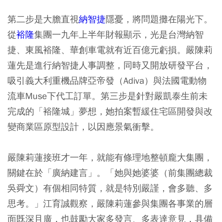
第二步是大膽直視
納智捷
隱憂，將問題攤在陽光下。
從
裕隆
集團一九年上半年財報顯示，光是台灣納智
捷、東風裕隆、華創車電就有近百億元虧損。嚴陳莉
蓮先是進行納智捷人事調整，同時又開放研發平台，
吸引義大利重機品牌亞帝發（Adiva）與法國電動物
流車Muse下代工訂單。第三步是針對嚴凱泰生前未
完成的「裕隆城」夢想，她拍案暫緩住宅區開發與改
變商業區原型設計，以因應景氣衝擊。
嚴陳莉蓮接班才一年，就能有條理地整頓龐大集團，
關鍵在於「廣納建言」。「她與她婆婆（前集團總裁
吳舜文）有個相同特質，就是特別嚴謹，會多聽、多
思考。」江育誠觀察，嚴陳莉蓮參與集團各事業的層
面既深且廣，也鼓勵大家多發言、多表達意見，具備