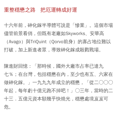
重整穩懋之路 把厄運轉成好運
十六年前，砷化鎵半導體可說是「慘業」。這個市場
儘管前景看俏，但既有老廠如Skyworks、安華高
（Avago）與TriQuint（Qorvo前身）的寡占地位難以
打破，加上新進者眾，導致砷化鎵成殺戮戰場。
陳進財回憶：「那時候，國外大廠市占率已達九
七％；在台灣，包括穩懋在內，至少也有五、六家在
做砷化鎵。」一九九九年成立的穩懋，「從二○○○
年起，每年虧十億元跑不掉吧！」○三年，當時的二
十三．五億元資本額幾乎快燒光，穩懋處境岌岌可
危。