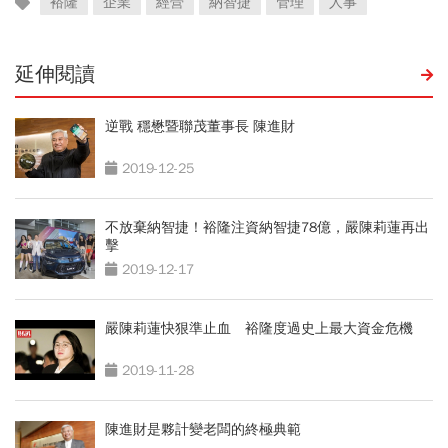
裕隆
企業
經營
納智捷
管理
人事
延伸閱讀
逆戰 穩懋暨聯茂董事長 陳進財
2019-12-25
不放棄納智捷！裕隆注資納智捷78億，嚴陳莉蓮再出
擊
2019-12-17
嚴陳莉蓮快狠準止血 裕隆度過史上最大資金危機
2019-11-28
陳進財是夥計變老闆的終極典範