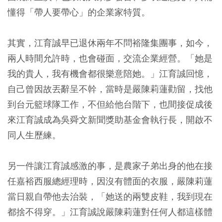
懂得「帶人要帶心」的企業家特質。
其實，江育誠早已退休兩年不問裕隆集團事，如今，
兩人時間允許時，也會碰面，交流企業經營。「她是
我的貴人，我有機會都很樂意陪她。」江育誠回憶，
自己曾因故丟辭呈不幹，當時是嚴陳莉蓮勸留，找他
到台元籃球隊工作，不但給他台階下，也間接促成後
來江育誠成為吳舜文新聞獎助基金會執行長，開啟不
同人生歷練。
另一件讓江育誠感激的事，是農家子弟出身的他在接
任嘉裕西服總經理時，因沒有體面的衣服，嚴陳莉蓮
當日親自帶他去治裝，「她送的兩雙皮鞋，我到現在
都捨不得穿。」江育誠說嚴陳莉蓮對任何人都這樣體