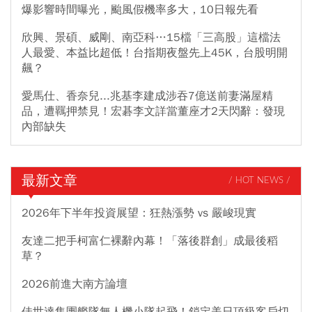
爆影響時間曝光，颱風假機率多大，10日報先看
欣興、景碩、威剛、南亞科…15檔「三高股」這檔法
人最愛、本益比超低！台指期夜盤先上45K，台股明開
飆？
愛馬仕、香奈兒...兆基李建成涉吞7億送前妻滿屋精
品，遭羈押禁見！宏碁李文詳當董座才2天閃辭：發現
內部缺失
最新文章
/ HOT NEWS /
2026年下半年投資展望：狂熱漲勢 vs 嚴峻現實
友達二把手柯富仁裸辭內幕！「落後群創」成最後稻
草？
2026前進大南方論壇
佳世達集團艦隊無人機小隊起飛！鎖定美日頂級客戶切