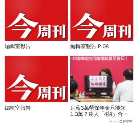
編輯室報告
編輯室報告 P.08
編輯室報告
月薪3萬勞保年金只能領
1.3萬？達人「4招」合法
調高勞保投保薪資：不求老
Ads by
闆加薪、退休月領2.5萬年
金