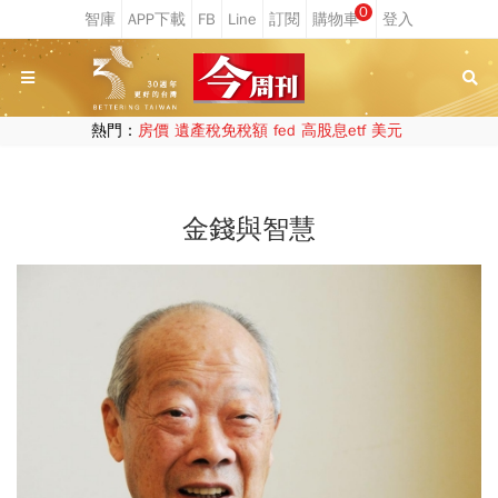
0
熱門：
房價
遺產稅免稅額
fed
高股息etf
美元
金錢與智慧