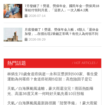
7月發錢了！勞退、勞保年金、國民年金…勞保局18
筆給付領到月底，「這群人」一次入帳4.2萬
2026-07-14
月底發錢了！勞退、勞保年金入帳，6類人「退休金
加發」...存摺出現2筆錢正常嗎？有些人為何領不到
2026-06-29
熱門話題
/ HOT ARTICLES /
林炳生70歲食道癌病逝…永和豆漿拼到500家、養生愛
運動為何罹癌？食道癌初期5症狀：高危險因子是它
天氣／白海豚颱風遠離，豪大雨還沒完！雨區熱點曝
光、高溫36度又來…何時好天氣先看10日預報
天氣／白海豚颱風最新路徑圖「陸警準備」！豪大雨紫