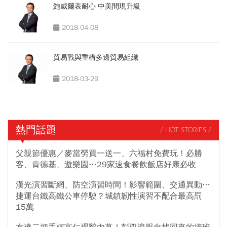
鮑威爾表耐心 中美間現升級
2018-04-08
貿易戰與重構多邊貿易組織
2018-03-29
熱門話題
/ HOT STORIES /
父親節優惠／麥當勞買一送一、六福村免費玩！必勝
客、肯德基、遊樂園…29家速食餐飲飯店好康必收
漢光演習斷網、防空演習時間！影響範圍、交通異動…
捷運台鐵高鐵公車停駛？城鎮韌性演習不配合最高罰
15萬