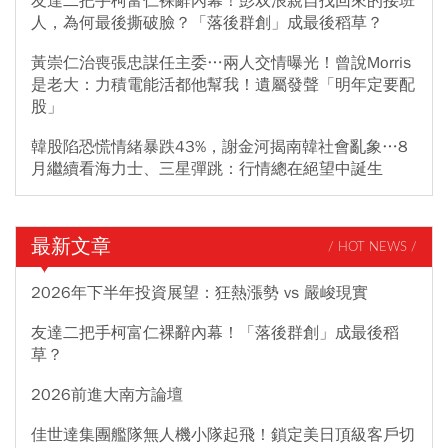
友達二把手柯富仁裸辭內幕！彭双浪親自找回來的接班
人，為何最後撕破臉？「落後群創」成最後稻草？
黃崇仁治喪張忠謀任主委…兩人交情曝光！曾說Morris
是老大：力積電能活都他幫我！遺屬發聲「明年定要配
股」
韓股陷恐慌情緒暴跌43%，謝金河揭南韓社會亂象…8
月繼續看海力士、三星彈跳：行情總在絕望中誕生
最新文章
/ HOT NEWS /
2026年下半年投資展望：狂熱漲勢 vs 嚴峻現實
友達二把手柯富仁裸辭內幕！「落後群創」成最後稻
草？
2026前進大南方論壇
佳世達集團艦隊無人機小隊起飛！鎖定美日頂級客戶切