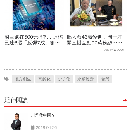
國巨還在500元掙扎，這檔
肥大叔46歲猝逝，周一才
已連6漲「反彈7成」衝千
開直播互動97萬粉絲…常
金股，法人喊到1430元，
連續工作17小時，死因和
Ads by
還有5成空間
爆瘦有關？體重異常減輕9
警訊
地方創生
高齡化
少子化
永續經營
台灣
延伸閱讀
川普救中國？
2018-04-26