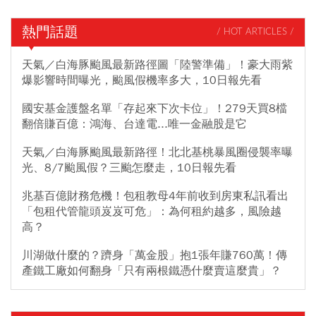
熱門話題
/ HOT ARTICLES /
天氣／白海豚颱風最新路徑圖「陸警準備」！豪大雨紫
爆影響時間曝光，颱風假機率多大，10日報先看
國安基金護盤名單「存起來下次卡位」！279天買8檔
翻倍賺百億：鴻海、台達電...唯一金融股是它
天氣／白海豚颱風最新路徑！北北基桃暴風圈侵襲率曝
光、8/7颱風假？三颱怎麼走，10日報先看
兆基百億財務危機！包租教母4年前收到房東私訊看出
「包租代管龍頭岌岌可危」：為何租約越多，風險越
高？
川湖做什麼的？躋身「萬金股」抱1張年賺760萬！傳
產鐵工廠如何翻身「只有兩根鐵憑什麼賣這麼貴」？