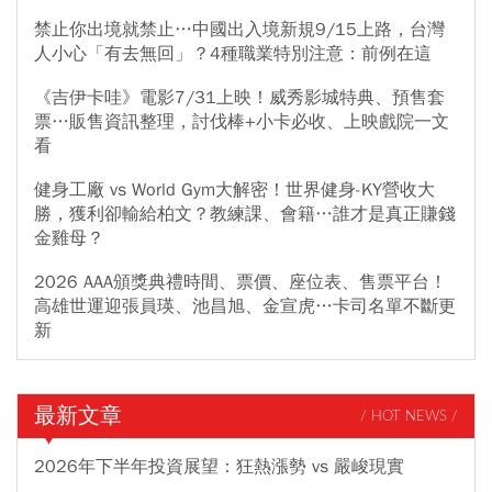
禁止你出境就禁止…中國出入境新規9/15上路，台灣
人小心「有去無回」？4種職業特別注意：前例在這
《吉伊卡哇》電影7/31上映！威秀影城特典、預售套
票…販售資訊整理，討伐棒+小卡必收、上映戲院一文
看
健身工廠 vs World Gym大解密！世界健身-KY營收大
勝，獲利卻輸給柏文？教練課、會籍…誰才是真正賺錢
金雞母？
2026 AAA頒獎典禮時間、票價、座位表、售票平台！
高雄世運迎張員瑛、池昌旭、金宣虎…卡司名單不斷更
新
最新文章
/ HOT NEWS /
2026年下半年投資展望：狂熱漲勢 vs 嚴峻現實