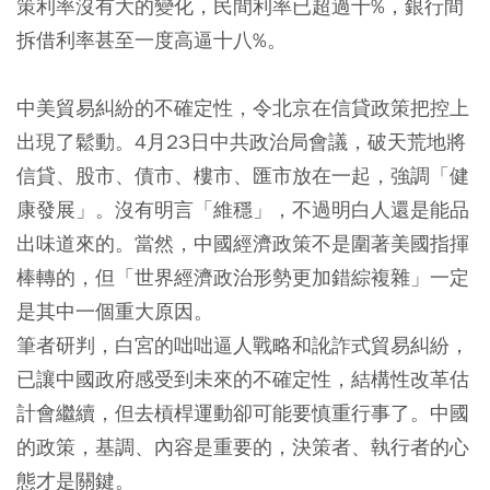
策利率沒有大的變化，民間利率已超過十%，銀行間
拆借利率甚至一度高逼十八%。
中美貿易糾紛的不確定性，令北京在信貸政策把控上
出現了鬆動。4月23日中共政治局會議，破天荒地將
信貸、股市、債市、樓市、匯市放在一起，強調「健
康發展」。沒有明言「維穩」，不過明白人還是能品
出味道來的。當然，中國經濟政策不是圍著美國指揮
棒轉的，但「世界經濟政治形勢更加錯綜複雜」一定
是其中一個重大原因。
筆者研判，白宮的咄咄逼人戰略和訛詐式貿易糾紛，
已讓中國政府感受到未來的不確定性，結構性改革估
計會繼續，但去槓桿運動卻可能要慎重行事了。中國
的政策，基調、內容是重要的，決策者、執行者的心
態才是關鍵。