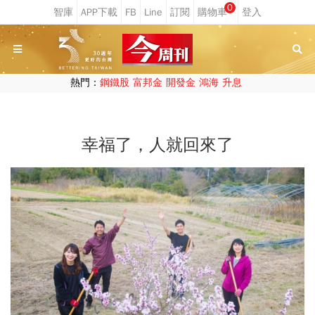
0
熱門：
鋼鐵股
富邦金
開發金
鴻海
升息
幸福了，人就回來了