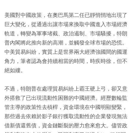
美國對中國政策，在奧巴馬第二任已靜悄悄地出現了
巨大變化，從通過出讓市場來換取中國進入市場經濟
軌道，轉變為軍事堵截、政治遏制、市場騷擾，特朗
普內閣將此推向新的高潮，並觸發全球市場的恐慌。
中美貿易糾紛，實質上是世界兩大經濟強國間的國運
角力，筆者認為會持續相當的時間，時疾時徐，但不
絕如縷。
不過，特朗普在處理貿易糾紛上霸王硬上弓，卻又意
外搭救了已出現流動性困難的中國經濟。經歷數輪監
管主導的政策性去槓桿，資金環境在中國明顯變緊，
那些過去依賴於影子銀行獲取流動性的企業發現無法
借新債還舊債，資金鏈斷裂的壓力愈來愈大。儘管政