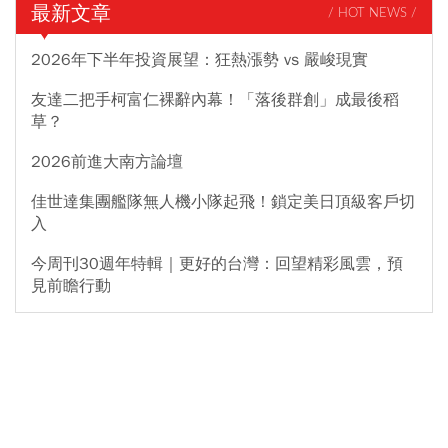
最新文章
/ HOT NEWS /
2026年下半年投資展望：狂熱漲勢 vs 嚴峻現實
友達二把手柯富仁裸辭內幕！「落後群創」成最後稻
草？
2026前進大南方論壇
佳世達集團艦隊無人機小隊起飛！鎖定美日頂級客戶切
入
今周刊30週年特輯｜更好的台灣：回望精彩風雲，預
見前瞻行動