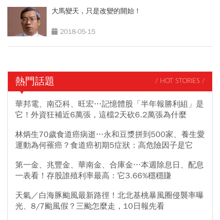
大馬變天，只是改變的開始！
2018-05-15
熱門話題
/ HOT STORIES /
華邦電、南亞科、旺宏…記憶體股「半年報勝利組」是
它！外資狂補近6萬張，這檔2天砍6.2萬張為什麼
林炳生70歲食道癌病逝…永和豆漿拼到500家、養生愛
運動為何罹癌？食道癌初期5症狀：高危險因子是它
第一金、兆豐金、華南金、合庫金…本週除息日、配息
一表看！存股誰殖利率最高：它3.66%穩穩賺
天氣／白海豚颱風最新路徑！北北基桃暴風圈侵襲率曝
光、8/7颱風假？三颱怎麼走，10日報先看