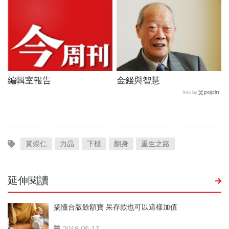
編輯室報告
金錢與智慧
Ads by
黃崇仁
力晶
下櫃
翻身
重生之路
延伸閱讀
搞懂台版餘額寶 呆存款也可以這樣加值
2018-05-17