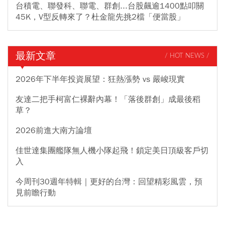
台積電、聯發科、聯電、群創...台股飆逾1400點叩關
45K，V型反轉來了？杜金龍先挑2檔「便當股」
最新文章
/ HOT NEWS /
2026年下半年投資展望：狂熱漲勢 vs 嚴峻現實
友達二把手柯富仁裸辭內幕！「落後群創」成最後稻
草？
2026前進大南方論壇
佳世達集團艦隊無人機小隊起飛！鎖定美日頂級客戶切
入
今周刊30週年特輯｜更好的台灣：回望精彩風雲，預
見前瞻行動