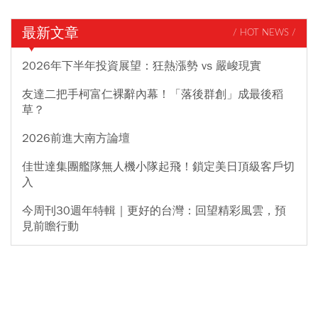
最新文章
/ HOT NEWS /
2026年下半年投資展望：狂熱漲勢 vs 嚴峻現實
友達二把手柯富仁裸辭內幕！「落後群創」成最後稻
草？
2026前進大南方論壇
佳世達集團艦隊無人機小隊起飛！鎖定美日頂級客戶切
入
今周刊30週年特輯｜更好的台灣：回望精彩風雲，預
見前瞻行動