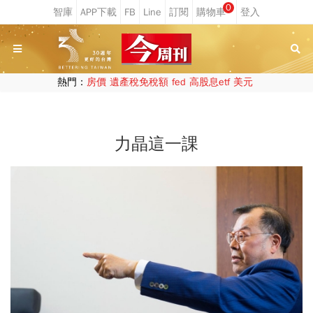
0
熱門：
房價
遺產稅免稅額
fed
高股息etf
美元
力晶這一課