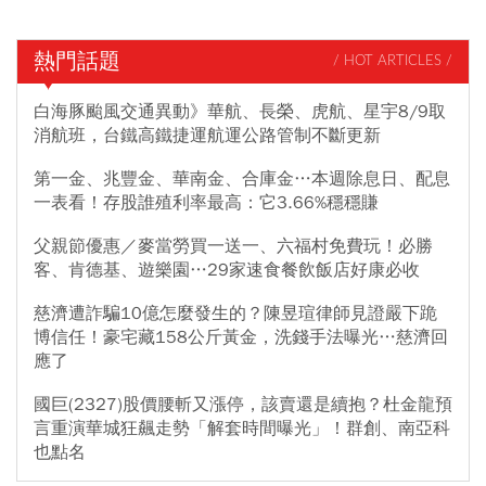
熱門話題
/ HOT ARTICLES /
白海豚颱風交通異動》華航、長榮、虎航、星宇8/9取
消航班，台鐵高鐵捷運航運公路管制不斷更新
第一金、兆豐金、華南金、合庫金…本週除息日、配息
一表看！存股誰殖利率最高：它3.66%穩穩賺
父親節優惠／麥當勞買一送一、六福村免費玩！必勝
客、肯德基、遊樂園…29家速食餐飲飯店好康必收
慈濟遭詐騙10億怎麼發生的？陳昱瑄律師見證嚴下跪
博信任！豪宅藏158公斤黃金，洗錢手法曝光…慈濟回
應了
國巨(2327)股價腰斬又漲停，該賣還是續抱？杜金龍預
言重演華城狂飆走勢「解套時間曝光」！群創、南亞科
也點名