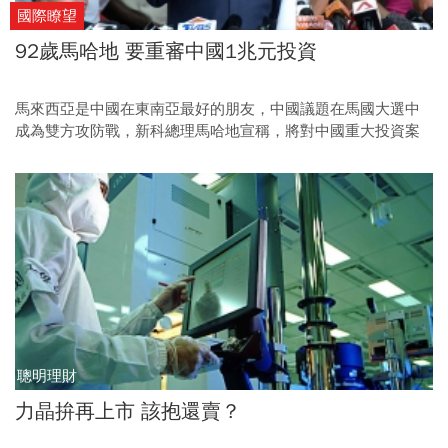
國際瞭望
92歲馬哈地 要重審中國1兆元投資
馬來西亞是中國在東南亞最好的朋友，中國議題在馬國大選中
成為雙方攻防戰，新科總理馬哈地宣稱，將對中國重大投資案
重啟協商，會不會翻臉，大家都等著看。
聰明理財
力晶拚再上市 該抱還賣？