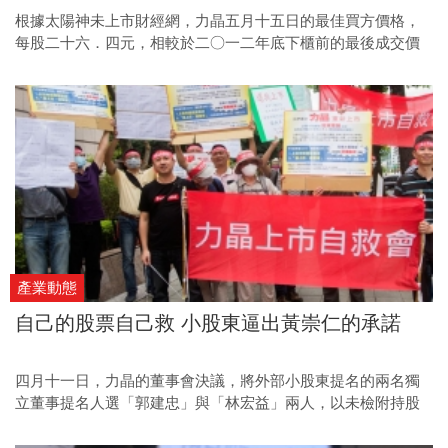
根據太陽神未上市財經網，力晶五月十五日的最佳買方價格，
每股二十六．四元，相較於二○一二年底下櫃前的最後成交價
○．二九元，已有雲泥之別。撇開飽受爭議的部分，力晶從谷
底重新爬起的故事，無疑是個教科書級別的案例。
產業動態
自己的股票自己救 小股東逼出黃崇仁的承諾
四月十一日，力晶的董事會決議，將外部小股東提名的兩名獨
立董事提名人選「郭建忠」與「林宏益」兩人，以未檢附持股
證明正本為由，剔除在獨董候選人名單之外。