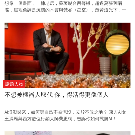
想像一個畫面，一棟老房，藏著幾台留聲機，超過萬張舊唱
碟，屋裡色調是沉穩的木質與梵谷〈星空〉，澄黃燈光下，一
位男士點燃雪茄、啜口威士忌，何其風雅。不過接下來的故
事，需要你翻轉刻板印象，主角從他換成「她」。
話題人物
不想被機器人取代 你，得活得更像個人
AI浪潮襲來，如何讓自己不被淹沒，立於不敗之地？ 東方AI女
王馮雁與西方數位行銷大師費思桐，告訴你如何戰勝AI！