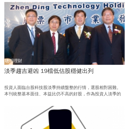
稱為「夕陽產業」的廣告業，很樂觀。
聰明理財
淡季趨吉避凶 19檔低估股穩健出列
投資人面臨台股科技股淡季持續盤整的行情，選股相對困難。
本刊統整基本面佳、本益比仍不高的好股，作為投資人淡季的
操作主軸參考。