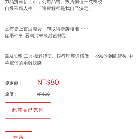
力晶拚重新上市，公司品格、投資價值一次檢視
自爆罹癌人生：「連療程都是我自己決定」
宣布史上首度減資、FII取得掛牌核准……
從兩件事 看鴻海未來必然轉型
靠AI加薪 工具機老師傅、銀行理專這樣做 ｜499吃到飽背後 中
華電信的兩難決斷
NT$80
優惠價：
原價：
NT$99
此商品已完售
文章