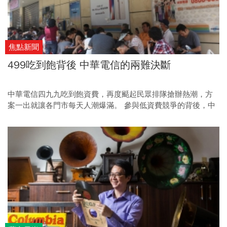
焦點新聞
499吃到飽背後 中華電信的兩難決斷
中華電信四九九吃到飽資費，再度颳起民眾排隊搶辦熱潮，方
案一出就讓各門市每天人潮爆滿。 參與低資費競爭的背後，中
華電信面臨的是怎麼樣的威脅，逼得這家電信龍頭也得低頭參
加價格戰？