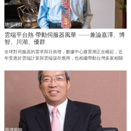
聰明理財
雲端平台熱 帶動伺服器風華 ——兼論嘉澤、博
智、川湖、優群
全球對伺服器的需求與日俱增，數據中心建置潮正在崛起，近
年受惠於雲端計算與雲端儲存應用，也相繼帶動台灣多家相關
零組件廠營收後續看漲。
股債前線