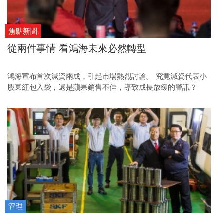
焦點新聞
從兩件事情 看鴻海未來必然轉型
鴻海宣布首次減資兩成，引起市場熱烈討論。 究竟減資代表小
股東紅包入袋，還是蘋果銷售不佳，導致成長放緩的警訊？
管理