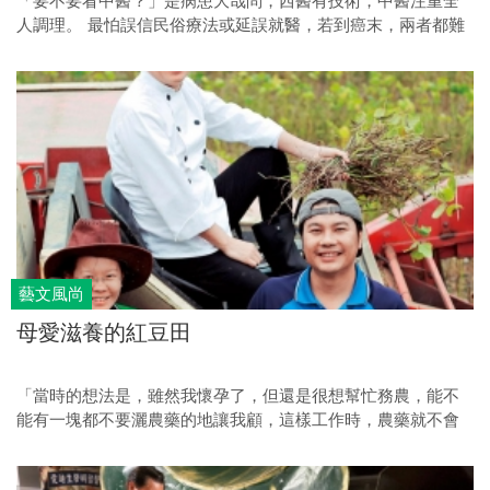
「要不要看中醫？」是病患大哉問，西醫有技術，中醫注重全
人調理。 最怕誤信民俗療法或延誤就醫，若到癌末，兩者都難
以挽回。
藝文風尚
母愛滋養的紅豆田
「當時的想法是，雖然我懷孕了，但還是很想幫忙務農，能不
能有一塊都不要灑農藥的地讓我顧，這樣工作時，農藥就不會
進到我的身體裡，間接影響到肚子裡的孩子。」