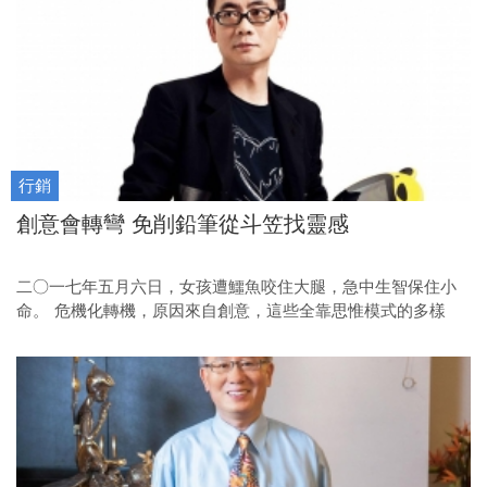
行銷
創意會轉彎 免削鉛筆從斗笠找靈感
二○一七年五月六日，女孩遭鱷魚咬住大腿，急中生智保住小
命。 危機化轉機，原因來自創意，這些全靠思惟模式的多樣
性。