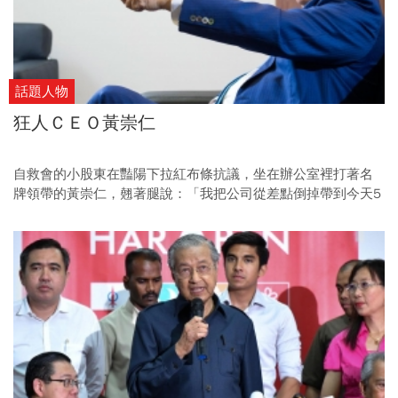
話題人物
狂人ＣＥＯ黃崇仁
自救會的小股東在豔陽下拉紅布條抗議，坐在辦公室裡打著名
牌領帶的黃崇仁，翹著腿說：「我把公司從差點倒掉帶到今天5
年賺500億。」 「我從來沒有一天睡不著覺，我安心啊！」 這
就是黃崇仁，一路走來爭議不斷毀譽由人，理直氣壯做自己。
5年的時間，力晶從下櫃到踏上重新上市之路，黃崇仁再度寫下
逆轉驚奇！ 他說，他不是外界說的「九命怪貓」，他只有一條
命，但會帶領力晶一直活下去，活很好！