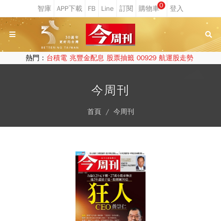
0
熱門：
台積電
兆豐金配息
股票抽籤
00929
航運股走勢
今周刊
首頁
今周刊