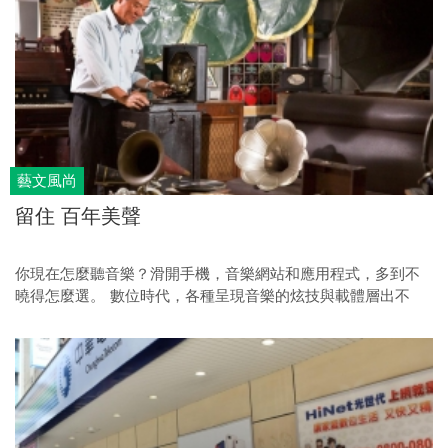
藝文風尚
留住 百年美聲
你現在怎麼聽音樂？滑開手機，音樂網站和應用程式，多到不
曉得怎麼選。 數位時代，各種呈現音樂的炫技與載體層出不
窮，有人卻鍾情古早唱盤發出的特殊「炒豆」聲，於是黑膠唱
片造成風靡，更有不少歌手大費周章，藉現代科技，將聲音錄
進黑膠盤，以新手法復刻老樂音。 還有一群人，他們鑽研比黑
膠更古老更難以取得的留聲機與蟲膠唱片，藉收藏、修復、展
覽、賞樂空間，以行動維護珍貴的聲音文化，讓老聲音的魅
力，在新時代繼續感動人們，聲聲不息。