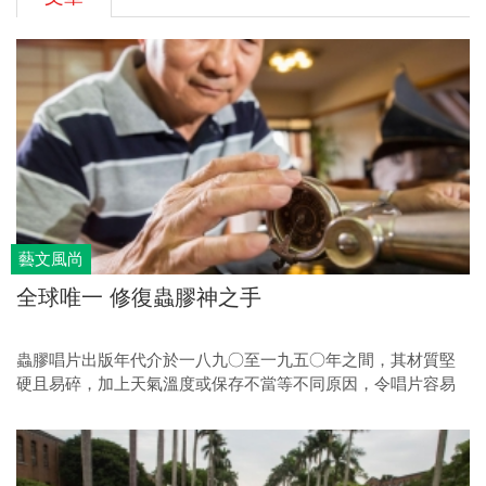
藝文風尚
全球唯一 修復蟲膠神之手
蟲膠唱片出版年代介於一八九○至一九五○年之間，其材質堅
硬且易碎，加上天氣溫度或保存不當等不同原因，令唱片容易
破損，在台灣甚至可能是全世界，便有唯一自學成專家的蟲膠
修復師，二○○二年至今修復過千張蟲膠唱片，他是蟲膠收藏
界無人不知的潘啟明。