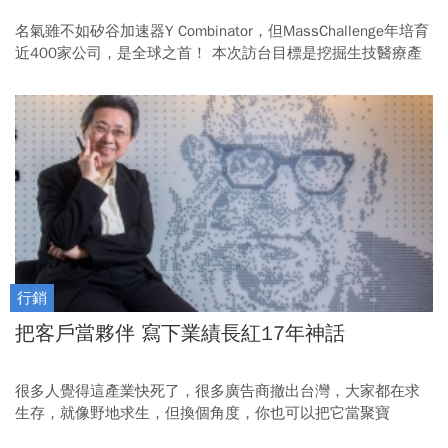
名氣雖不如矽谷加速器Y Combinator，但MassChallenge年培育
近400家公司，是全球之首！ 本次訪台目標是挖掘生技醫療產
業的明日之星，寶島有機會成為下一個新創聖地嗎？
行銷
把客戶當夥伴 寫下業績長紅17年神話
很多人覺得這產業快死了，很多廣告商撤出台灣，大家都在求
生存，就像野地求生，但換個角度，你也可以把它當聚寶
盆。」李奧貝納集團執行長暨大中華區總裁黃麗燕談起被外界