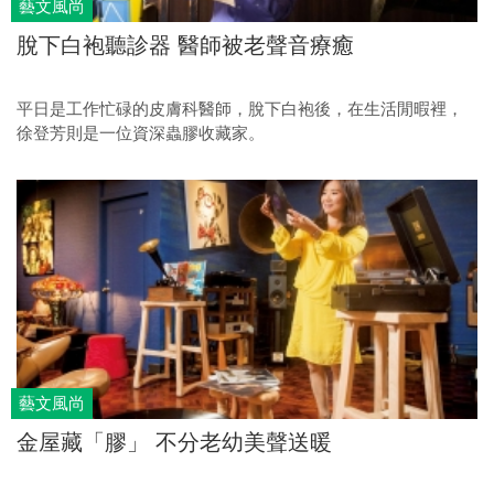
藝文風尚
脫下白袍聽診器 醫師被老聲音療癒
平日是工作忙碌的皮膚科醫師，脫下白袍後，在生活閒暇裡，
徐登芳則是一位資深蟲膠收藏家。
藝文風尚
金屋藏「膠」 不分老幼美聲送暖