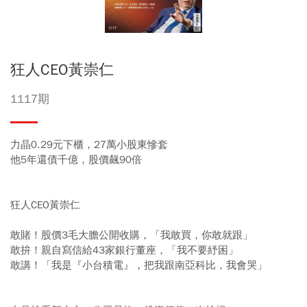
狂人CEO黃崇仁
1117期
力晶0.29元下櫃，27萬小股東慘套
他5年還債千億，股價飆90倍
狂人CEO黃崇仁
敢賭！股價3毛大膽公開收購，「我敢買，你敢就跟」
敢拚！親自寫信給43家銀行董座，「我不要紓困」
敢講！「我是『小台積電』，把我跟南亞科比，我會哭」