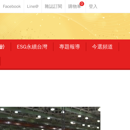
0
齡
ESG永續台灣
專題報導
今選頻道