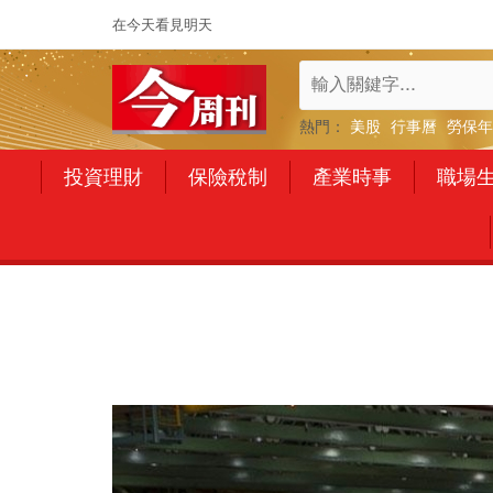
在今天看見明天
熱門：
美股
行事曆
勞保年
投資理財
保險稅制
產業時事
職場