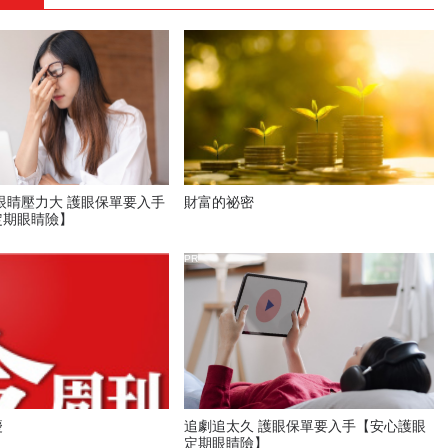
眼睛壓力大 護眼保單要入手
財富的祕密
定期眼睛險】
PR
慶
追劇追太久 護眼保單要入手【安心護眼
定期眼睛險】