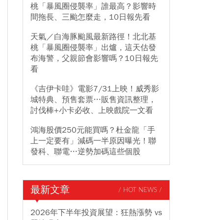
桃「暴風圈侵襲率」誰最高？影響時
間拖長、三颱怎麼走，10日報先看
天氣／白海豚颱風最新路徑！北北基
桃「暴風圈侵襲率」出爐，這天估發
布海警，父親節會影響嗎？10日報先
看
《吉伊卡哇》電影7/31上映！威秀影
城特典、預售套票…販售資訊整理，
討伐棒+小卡必收、上映戲院一文看
鴻海股價250元能買嗎？杜金龍「手
上一定要有」減碼一半原因曝光！聯
發科、聯電…逆勢加碼這些個股
最新文章
/ HOT NEWS /
2026年下半年投資展望：狂熱漲勢 vs