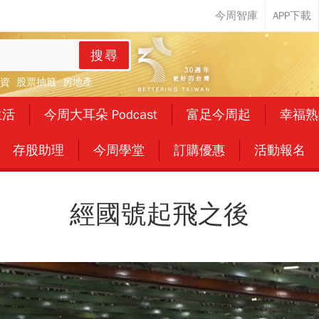
搜尋
資
股票抽籤
房地產
生活
今周大耳朵 Podcast
富足今周起
幸福熟
存股助理
今周學堂
訂購優惠
活動報名
經國號起飛之後