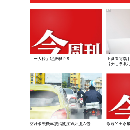
PR
「一人樣」經濟學 P.8
上班看電腦 
【安心護眼
PR
空汙來襲機車族請關注癌細胞入侵
永遠的王永