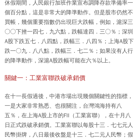
休假期間，人民銀行加班作業宣布調降存款準備率一
個百分點，這是非常大的降準動作。但是股市仍然不
買帳，幾個重要指數仍出現巨大跌幅，例如，滬深三
○○下挫一四七．九六點，跌幅達四．三○％；深圳
A股下跌五七．八四點，跌幅三．八四％；上海A股下
跌一○九．八八點，跌幅三．七二％；如果沒有人行
的降準動作，深滬A股跌幅可能在六％以上。
關鍵一：工業富聯跌破承銷價
在十一長假過後，中港市場出現幾個關鍵性的指標，
一是大家非常熟悉、也很關注，台灣鴻海持有八
五％，在上海A股上市的FII（工業富聯），在十月八
日正式跌破承銷價。工業富聯以每股十三．七七元人
民幣掛牌，八日最後收盤是十三．七二元人民幣；假