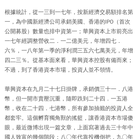
根據統計，從一三到一七年，按新經濟交易額排名第
一，為中國新經濟公司承銷美國、香港的IPO（首次
公開募股）數量也排中資第一；華興資本上市前亮出
一七年經調整營收二．一二億美元，年增四七．
六％，一八年第一季的淨利潤三五六七萬美元，年增
四二三％。從基本面來看，華興資本控股有備而來；
不過，到了香港資本市場，投資人並不領情。
華興資本在九月二十七日掛牌，承銷價三十一．八港
幣，但一開市賣壓沉重，隨即跌到二十四．一五港
幣，收在二十四．七港幣，所有參加抽籤的投資人全
都套牢。這個孵育獨角獸的搖籃，讓香港資本市場傻
眼，最近微博出現一篇文章，上面寫著過去三十年中
國人致富的幾個階段：八○年代靠投機倒把，九○年