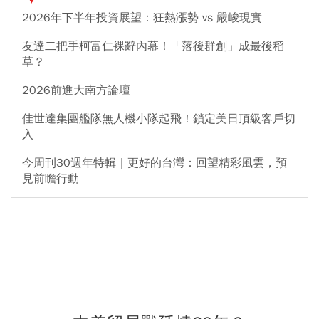
2026年下半年投資展望：狂熱漲勢 vs 嚴峻現實
友達二把手柯富仁裸辭內幕！「落後群創」成最後稻
草？
2026前進大南方論壇
佳世達集團艦隊無人機小隊起飛！鎖定美日頂級客戶切
入
今周刊30週年特輯｜更好的台灣：回望精彩風雲，預
見前瞻行動