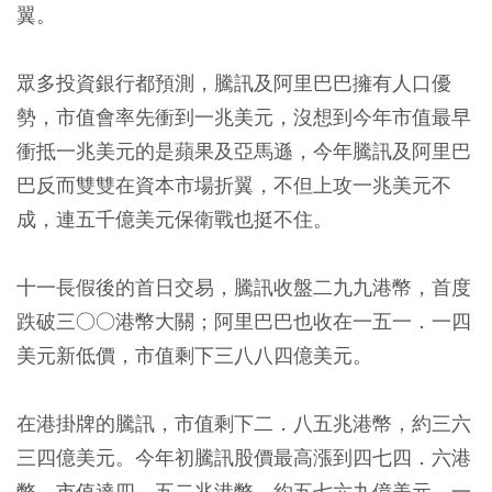
翼。
眾多投資銀行都預測，騰訊及阿里巴巴擁有人口優
勢，市值會率先衝到一兆美元，沒想到今年市值最早
衝抵一兆美元的是蘋果及亞馬遜，今年騰訊及阿里巴
巴反而雙雙在資本市場折翼，不但上攻一兆美元不
成，連五千億美元保衛戰也挺不住。
十一長假後的首日交易，騰訊收盤二九九港幣，首度
跌破三○○港幣大關；阿里巴巴也收在一五一．一四
美元新低價，市值剩下三八八四億美元。
在港掛牌的騰訊，市值剩下二．八五兆港幣，約三六
三四億美元。今年初騰訊股價最高漲到四七四．六港
幣，市值達四．五二兆港幣，約五七六九億美元，一