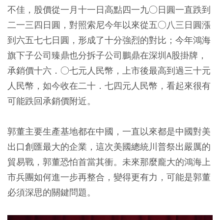
不佳，股價從一月十一日高點四一九○日圓一直跌到
二一三四日圓，對照索尼今年以來從五○八三日圓漲
到六五七七日圓，形成了十分強烈的對比；今年鴻海
旗下子公司臻鼎也分拆子公司鵬鼎在深圳A股掛牌，
承銷價十六．○七元人民幣，上市後最高到過三十元
人民幣，如今收在二十．七四元人民幣，看起來很有
可能跌回承銷價附近。
郭董主要生產基地都在中國，一直以來都是中國對美
出口創匯最大的企業，這次美國總統川普祭出嚴厲的
貿易戰，郭董恐怕首當其衝。未來那麼龐大的鴻海上
市兵團如何進一步再整合，變得更有力，可能是郭董
必須深思的關鍵問題。