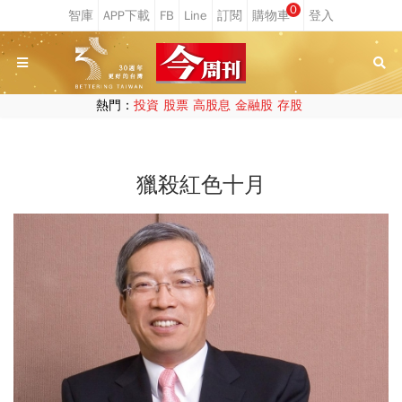
0
熱門：
投資
股票
高股息
金融股
存股
獵殺紅色十月