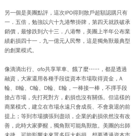
另一個是美團點評，這次IPO得到散戶超額認購只有
一．五倍，勉強以六十九港幣掛牌，第四天就跌破承
銷價，最慘跌到六十三．八港幣，美團上半年公布業
績虧損四十一．九一億元人民幣，這是獨角獸最典型
的創業模式。
像滴滴出行、ofo共享單車、餓了麼……，都是透過
融資，大家還用各種手段從資本市場取得資金，A
輪、B輪、C輪、D輪、E輪，一棒接一棒，不擇手段
搶占市場，先打死對方，虧損也沒有關係。但這樣的
商業模式，建立在市場永遠只會成長、不會衰退的前
提上；等到市場擴張到盡頭，企業的虧損依然沒有改
善，此時大家夢醒，獨角獸可能鳥獸散。美團的出師
未捷，可能影響未來眾多巨大虧損、想要透過資本市