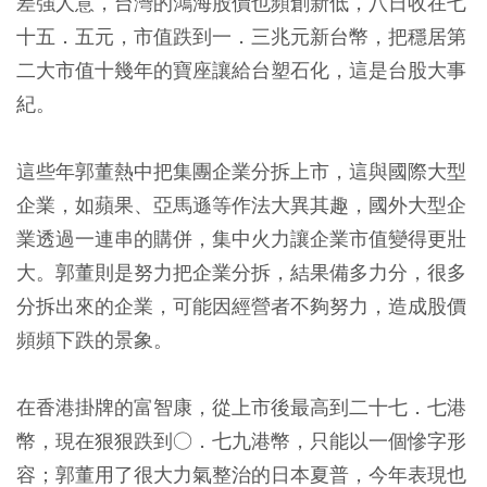
差強人意，台灣的鴻海股價也頻創新低，八日收在七
十五．五元，市值跌到一．三兆元新台幣，把穩居第
二大市值十幾年的寶座讓給台塑石化，這是台股大事
紀。
這些年郭董熱中把集團企業分拆上市，這與國際大型
企業，如蘋果、亞馬遜等作法大異其趣，國外大型企
業透過一連串的購併，集中火力讓企業市值變得更壯
大。郭董則是努力把企業分拆，結果備多力分，很多
分拆出來的企業，可能因經營者不夠努力，造成股價
頻頻下跌的景象。
在香港掛牌的富智康，從上市後最高到二十七．七港
幣，現在狠狠跌到○．七九港幣，只能以一個慘字形
容；郭董用了很大力氣整治的日本夏普，今年表現也