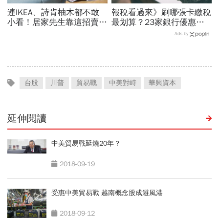
連IKEA、詩肯柚木都不敢
報稅看過來》刷哪張卡繳稅
小看！居家先生靠這招賣家
最划算？23家銀行優惠比
具闖破億營收
一比
Ads by
台股
川普
貿易戰
中美對峙
華興資本
延伸閱讀
中美貿易戰延燒20年？
2018-09-19
受惠中美貿易戰 越南概念股成避風港
2018-09-12