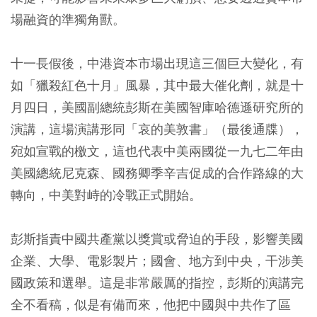
場融資的準獨角獸。
十一長假後，中港資本市場出現這三個巨大變化，有
如「獵殺紅色十月」風暴，其中最大催化劑，就是十
月四日，美國副總統彭斯在美國智庫哈德遜研究所的
演講，這場演講形同「哀的美敦書」（最後通牒），
宛如宣戰的檄文，這也代表中美兩國從一九七二年由
美國總統尼克森、國務卿季辛吉促成的合作路線的大
轉向，中美對峙的冷戰正式開始。
彭斯指責中國共產黨以獎賞或脅迫的手段，影響美國
企業、大學、電影製片；國會、地方到中央，干涉美
國政策和選舉。這是非常嚴厲的指控，彭斯的演講完
全不看稿，似是有備而來，他把中國與中共作了區