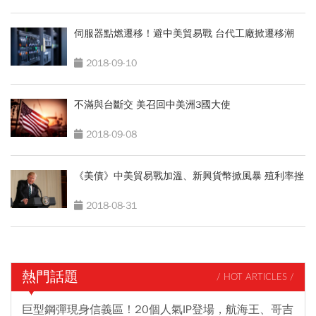
伺服器點燃遷移！避中美貿易戰 台代工廠掀遷移潮
2018-09-10
不滿與台斷交 美召回中美洲3國大使
2018-09-08
《美債》中美貿易戰加溫、新興貨幣掀風暴 殖利率挫
2018-08-31
熱門話題
/ HOT ARTICLES /
巨型鋼彈現身信義區！20個人氣IP登場，航海王、哥吉