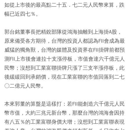
如從上市後的最高點二十五．七二元人民幣來算，跌
幅已近四七％。
郭台銘董事長把精銳部隊從鴻海抽離到上海掛A股，
原來備受各方期待，台灣的投資人都認為FII會成為最
威猛的獨角獸，台灣的媒體及投資界在FII掛牌前都預
測FII上市後會連拉十支漲停板，市值會達六千億元人
民幣；沒想到工業富聯掛牌只漲了三支半漲停板，此
後緩緩回到承銷價，現在工業富聯的市值回落到二七
○二億元人民幣。
本來郭董的算盤是這樣打：若FII能創造六千億元人民
幣市值，大約三兆元新台幣，那麼台灣的鴻海會因持
有八五％的工業富聯身價大增；沒想到工業富聯表現