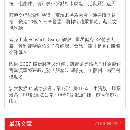
拉、七龍珠、寶可夢…盤點打卡熱點，活動只到這天
顏博文從聯電到慈濟，商場老將為何會信陳昱瑄李易
儒、豪給10億？慈濟發聲：將捍衛信眾捐款、蔡英文
也說話
健身工廠 vs World Gym大解密！世界健身-KY營收大
勝，獲利卻輸給柏文？教練課、會籍…誰才是真正賺錢
金雞母？
國巨(2327)股價腰斬又漲停，該賣還是續抱？杜金龍預
言重演華城狂飆走勢「解套時間曝光」！群創、南亞科
也點名
淡大教授41歲才投資，靠1招年賺15％！小資族「勝率
最高」ETF配置法公開：0050搭配這1種「越簡單越好
賺」
最新文章
/ HOT NEWS /