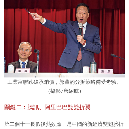
工業富聯跌破承銷價，郭董的分拆策略備受考驗。
（攝影/唐紹航）
關鍵二：騰訊、阿里巴巴雙雙折翼
第二個十一長假後熱效應，是中國的新經濟雙翅膀折