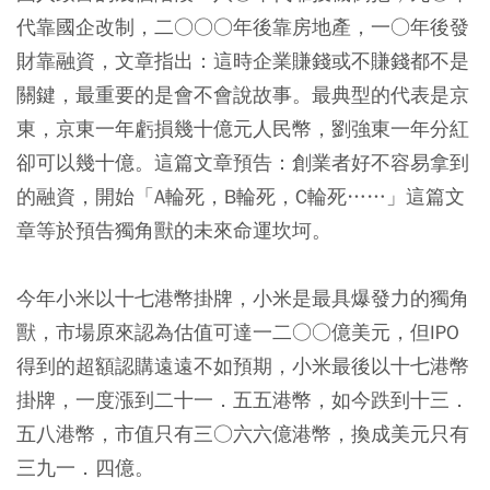
代靠國企改制，二○○○年後靠房地產，一○年後發
財靠融資，文章指出：這時企業賺錢或不賺錢都不是
關鍵，最重要的是會不會說故事。最典型的代表是京
東，京東一年虧損幾十億元人民幣，劉強東一年分紅
卻可以幾十億。這篇文章預告：創業者好不容易拿到
的融資，開始「A輪死，B輪死，C輪死……」這篇文
章等於預告獨角獸的未來命運坎坷。
今年小米以十七港幣掛牌，小米是最具爆發力的獨角
獸，市場原來認為估值可達一二○○億美元，但IPO
得到的超額認購遠遠不如預期，小米最後以十七港幣
掛牌，一度漲到二十一．五五港幣，如今跌到十三．
五八港幣，市值只有三○六六億港幣，換成美元只有
三九一．四億。