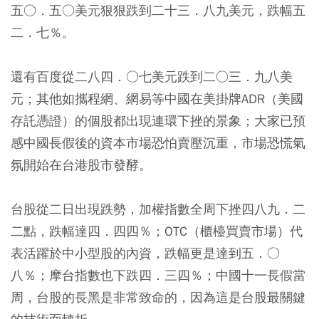
五○．五○美元狠狠跌到二十三．八九美元，跌幅五
二．七％。
還有百度從二八四．○七美元跌到二○三．九八美
元；其他如攜程網、網易等中國在美掛牌ADR（美國
存託憑證）的個股都出現連環下挫的景象；大家已預
感中國長假後的資本市場恐怕賣壓沉重，市場恐慌氣
氛開始在台港股市發酵。
台股從二日出現跌勢，加權指數全周下挫四八九．二
二點，跌幅達四．四四％；OTC（櫃檯買賣市場）代
表活躍於中小型股的內資，跌幅更是達到五．○
八％；摩台指數也下跌四．三四％；中國十一長假當
周，台股的長黑是非常致命的，因為這是台股最關鍵