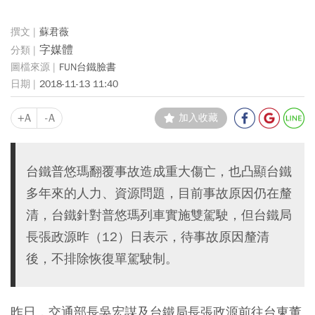
蘇君薇
字媒體
FUN台鐵臉書
2018-11-13 11:40
+A
-A
加入收藏
台鐵普悠瑪翻覆事故造成重大傷亡，也凸顯台鐵
多年來的人力、資源問題，目前事故原因仍在釐
清，台鐵針對普悠瑪列車實施雙駕駛，但台鐵局
長張政源昨（12）日表示，待事故原因釐清
後，不排除恢復單駕駛制。
昨日，交通部長吳宏謀及
台鐵局長張政源
前往台東董