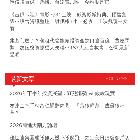
翻倍賺百億：鴻海、台達電...唯一金融股是它
《吉伊卡哇》電影7/31上映！威秀影城特典、預售套
票…販售資訊整理，討伐棒+小卡必收、上映戲院一文
看
兆基怎麼了？包租代管龍頭爆資金缺口逾百億！董座閃
辭、趙姬投資操盤人失聯…187人組自救會，公司最新
聲明
最新文章
/ HOT NEWS /
2026年下半年投資展望：狂熱漲勢 vs 嚴峻現實
友達二把手柯富仁裸辭內幕！「落後群創」成最後稻
草？
2026前進大南方論壇
佳世達集團艦隊無人機小隊起飛！鎖定美日頂級客戶切