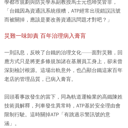
學都市規劃與防災學系副教授馬士元也啼笑皆非，
「台鐵因為資通訊系統很糟，ATP經常出現錯誤訊號
而被關掉，應該是要改善資通訊問題才對吧？」
災難一味卸責 百年治理病入膏肓
一則訊息，反映了台鐵的治理文化——面對災難，回
應方式只是將更多條規加諸在基層員工身上，卻未曾
深刻檢討根源。這場出軌意外，也凸顯台鐵這家百年
老店的管理品質，已病入膏肓。
回頭看事故發生的當下，同為軌道運輸業的高鐵陳姓
技術員解釋，列車發生異常時，ATP基於安全理由會
限制行駛。這時關掉ATP「有跳過示警訊號的意
涵」。