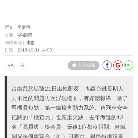
李伊晴
字媒體
達志
2018-10-31 14:03
+A
-A
加入收藏
台鐵普悠瑪號21日出軌翻覆，也讓台鐵長期人
力不足的問題再次浮現檯面，有媒體報導，除了
司機員短缺，第一線檢查動力系統、替列車安全
把關的「檢查員」也嚴重欠缺，去年考進的13
名「高員級」檢查員，最後1位都沒報到。台鐵
副局長何獻霖今（31）日表示，鐵路特考沒有