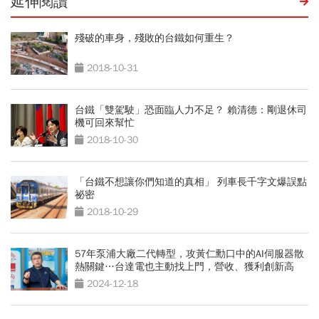
延伸閱讀
殘破的車身，殘敗的台鐵如何重生？
2018-10-31
台鐵「雙駕駛」恐面臨人力不足？ 賴清德：剛退休司
機可回來幫忙
2018-10-30
「台鐵不想讓你們知道的真相」 列車長千字文爆誤點
祕密
2018-10-29
57年泵浦大廠二代轉型，攻黃仁勳口中的AI伺服器散
熱關鍵…台達電也主動找上門，營收、獲利創新高
2024-12-18