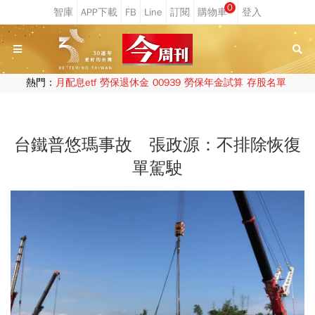
0
熱門：
月配息etf
勞保退休金
00939
勞保年金試算
存股名單
台鐵普悠瑪事故 張政源：不排除恢復
單駕駛