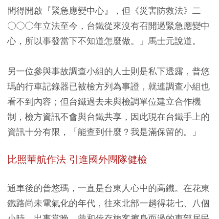
間得開啟『緊急應變中心』，但《災害防救法》二
○○○年立法至今，台鐵從來沒有召開過緊急應變中
心，所以事發當下不知道怎麼做。」馬士元說道。
另一位參與事故調查小組的人士則是私下透露，普悠
瑪的行車記錄器已被檢方列為事證，就連調查小組也
看不到內容；但台鐵過去未與檢調單位建立合作機
制，檢方資訊不會與台鐵共享，因此現在台鐵手上的
資訊十分有限，「能查到什麼？我是滿保留的。」
比照華航作法 引進國外團隊健檢
通車後的普悠瑪，一直是台東人心中的高鐵。在花東
鐵路尚未電氣化的年代，往來北部一趟得花七、八個
小時。出事當晚，曾和倖存旅客擦身而過的東部居民