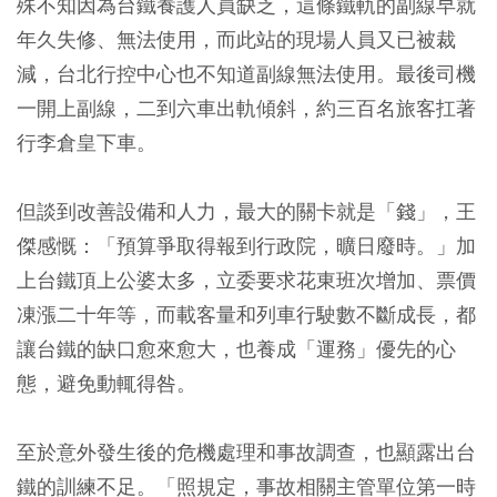
殊不知因為台鐵養護人員缺乏，這條鐵軌的副線早就
年久失修、無法使用，而此站的現場人員又已被裁
減，台北行控中心也不知道副線無法使用。最後司機
一開上副線，二到六車出軌傾斜，約三百名旅客扛著
行李倉皇下車。
但談到改善設備和人力，最大的關卡就是「錢」，王
傑感慨：「預算爭取得報到行政院，曠日廢時。」加
上台鐵頂上公婆太多，立委要求花東班次增加、票價
凍漲二十年等，而載客量和列車行駛數不斷成長，都
讓台鐵的缺口愈來愈大，也養成「運務」優先的心
態，避免動輒得咎。
至於意外發生後的危機處理和事故調查，也顯露出台
鐵的訓練不足。「照規定，事故相關主管單位第一時