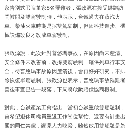
家告別式弔唁董家8名罹難者，張政源在接受媒體訪
問被問及雙駕駛制時，他表示，台鐵過去在蒸汽火
車、柴油火車時期是採雙駕駛制，但因科技進步、機
械設備改良才改成單駕駛制。
張政源說，此次針對
普悠瑪事故
，在原因尚未釐清、
安全條件未改善前，改採
雙駕駛制
，確保列車行車安
全，待普悠瑪事故原因釐清後，會再好好研究，
不排
除恢復單駕駛制
。張政源也表示，普悠瑪事故罹難者
善後事宜已告一段落，下周將啟動賠償協商機制。
對此，台鐵產業工會指出，當初台鐵重啟雙駕駛制，
曾希望退休司機員重返工作崗位幫忙、還要有計畫出
國的同仁禁假，顯見人力吃緊，雖然啟用雙駕駛是為