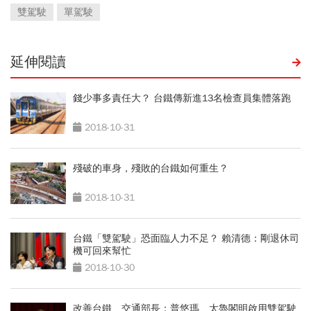
雙駕駛
單駕駛
延伸閱讀
錢少事多責任大？ 台鐵傳新進13名檢查員集體落跑
2018-10-31
殘破的車身，殘敗的台鐵如何重生？
2018-10-31
台鐵「雙駕駛」恐面臨人力不足？ 賴清德：剛退休司
機可回來幫忙
2018-10-30
改善台鐵 交通部長：普悠瑪、太魯閣明啟用雙駕駛