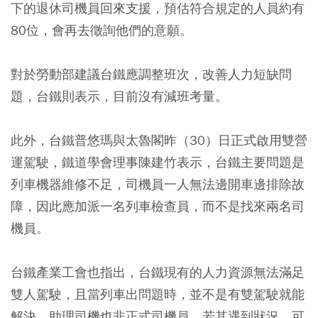
下的退休司機員回來支援，預估符合規定的人員約有
80位，會再去徵詢他們的意願。
對於勞動部建議台鐵應調整班次，改善人力短缺問
題，台鐵則表示，目前沒有減班考量。
此外，台鐵普悠瑪與太魯閣昨（30）日正式啟用雙營
運駕駛，鐵道學會理事陳建竹表示，台鐵主要問題是
列車機器維修不足，司機員一人無法邊開車邊排除故
障，因此應加派一名列車檢查員，而不是找來兩名司
機員。
台鐵產業工會也指出，台鐵現有的人力資源無法滿足
雙人駕駛，且當列車出問題時，並不是有雙駕駛就能
解決，助理司機也非正式司機員，若其遇到狀況，可