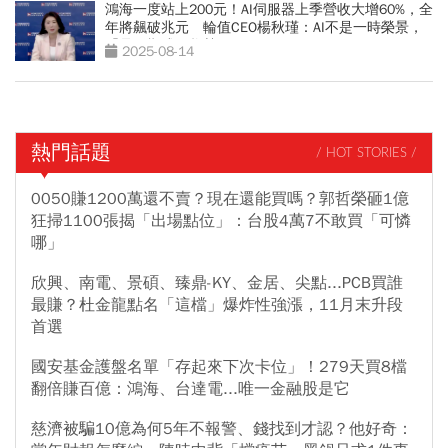
鴻海一度站上200元！AI伺服器上季營收大增60%，全
年將飆破兆元 輪值CEO楊秋瑾：AI不是一時榮景，
「是長期成長趨勢」
2025-08-14
熱門話題
/ HOT STORIES /
0050賺1200萬還不賣？現在還能買嗎？郭哲榮砸1億
狂掃1100張揭「出場點位」：台股4萬7不敢買「可憐
哪」
欣興、南電、景碩、臻鼎-KY、金居、尖點...PCB買誰
最賺？杜金龍點名「這檔」爆炸性強漲，11月末升段
首選
國安基金護盤名單「存起來下次卡位」！279天買8檔
翻倍賺百億：鴻海、台達電...唯一金融股是它
慈濟被騙10億為何5年不報警、錢找到才認？他好奇：