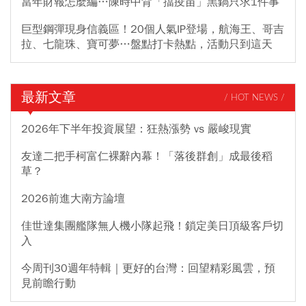
當年財報怎麼編…陳時中背「擋疫苗」黑鍋只求1件事
巨型鋼彈現身信義區！20個人氣IP登場，航海王、哥吉
拉、七龍珠、寶可夢…盤點打卡熱點，活動只到這天
最新文章
/ HOT NEWS /
2026年下半年投資展望：狂熱漲勢 vs 嚴峻現實
友達二把手柯富仁裸辭內幕！「落後群創」成最後稻
草？
2026前進大南方論壇
佳世達集團艦隊無人機小隊起飛！鎖定美日頂級客戶切
入
今周刊30週年特輯｜更好的台灣：回望精彩風雲，預
見前瞻行動