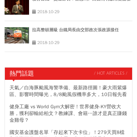
2018-10-29
拉高整頓層級 台鐵局長由交部政次張政源接任
2018-10-29
熱門話題
/ HOT ARTICLES /
天氣／白海豚颱風海警準備、最新路徑圖！豪大雨紫爆
區、影響時間曝光，8/8颱風假機率多大，10日報先看
健身工廠 vs World Gym大解密！世界健身-KY營收大
勝，獲利卻輸給柏文？教練課、會籍…誰才是真正賺錢
金雞母？
國安基金護盤名單「存起來下次卡位」！279天買8檔