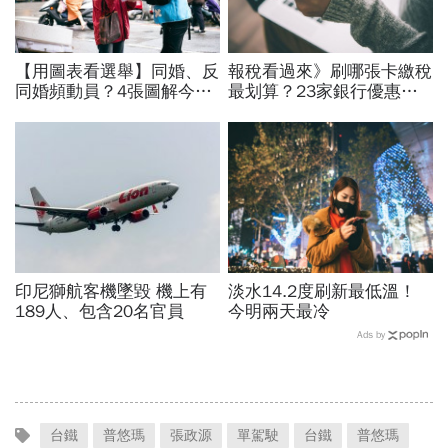
【用圖表看選舉】同婚、反
報稅看過來》刷哪張卡繳稅
同婚頻動員？4張圖解今年
最划算？23家銀行優惠比
公投為何特別重要
一比
印尼獅航客機墜毀 機上有
淡水14.2度刷新最低溫！
189人、包含20名官員
今明兩天最冷
Ads by
台鐵
普悠瑪
張政源
單駕駛
台鐵
普悠瑪