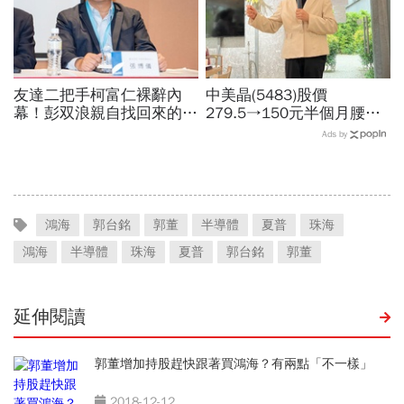
友達二把手柯富仁裸辭內
中美晶(5483)股價
幕！彭双浪親自找回來的接
279.5→150元半個月腰
班人，為何最後撕破臉？
斬，徐秀蘭端出Q2好成
Ads by
「落後群創」成最後稻草？
績、罕見抱屈自家股票：真
的被低估了
鴻海
郭台銘
郭董
半導體
夏普
珠海
鴻海
半導體
珠海
夏普
郭台銘
郭董
延伸閱讀
郭董增加持股趕快跟著買鴻海？有兩點「不一樣」
2018-12-12