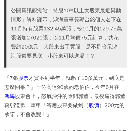
公開資訊觀測站「持股10%以上大股東最近異動
情形」資料顯示，鴻海董事長郭台銘個人名下在
11月持有股票132.45萬張，較10月的129.75萬
張增加27020張，以11月均價75元計算，共花
費約20億元。大股東出手買股，是不是暗示鴻
海股價要見底，小股東可以進場了？
「7張
股票
才買不到半年，就虧了10多萬元，到底是
怎麼回事？」一位高達90歲的老伯伯，今年6月在
鴻海
股東會上，怒氣沖沖的嗆問郭董，最後逼得郭董
鞠躬道歉，重申「答應股東要做到（
股價
）200元的
承諾，不會改變！」