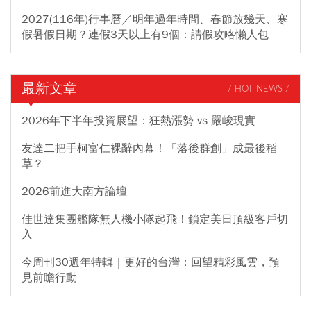
2027(116年)行事曆／明年過年時間、春節放幾天、寒
假暑假日期？連假3天以上有9個：請假攻略懶人包
最新文章
/ HOT NEWS /
2026年下半年投資展望：狂熱漲勢 vs 嚴峻現實
友達二把手柯富仁裸辭內幕！「落後群創」成最後稻
草？
2026前進大南方論壇
佳世達集團艦隊無人機小隊起飛！鎖定美日頂級客戶切
入
今周刊30週年特輯｜更好的台灣：回望精彩風雲，預
見前瞻行動