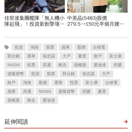
投資
鴻海
股票
蘋果
股價
台積電
郭台銘
選舉
張忠謀
大戶
夏普
散戶
富士康
NVIDIA
投票
高通
耐吉
蘋概股
愛迪達
挖礦
虛擬貨幣
投資
股票
郭台銘
張忠謀
大戶
散戶
鴻海
股價
選舉
投票
富士康
台積電
蘋果
高通
NVIDIA
虛擬貨幣
挖礦
夏普
蘋概股
耐吉
愛迪達
延伸閱讀