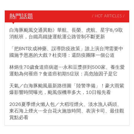
熱門話題
/ HOT ARTICLES /
白海豚颱風交通異動》華航、長榮、虎航、星宇8/9取
消航班，台鐵高鐵捷運航運公路管制不斷更新
「把BNT吹成神藥、誤導防疫政策」誰上演台灣需要中
國施予恩惠的大戲？杜奕瑾：還防疫團隊一個公道
林炳生70歲食道癌病逝…永和豆漿拼到500家、養生愛
運動為何罹癌？食道癌初期5症狀：高危險因子是它
天氣／白海豚颱風最新路徑圖「陸警準備」！豪大雨紫
爆影響時間曝光，颱風假機率多大，10日報先看
2026夏季煙火懶人包／大稻埕煙火、淡水漁人碼頭、
東石海上煙火…全台花火施放時間、表演卡司、最佳觀
賞點必看