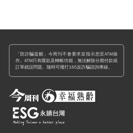
「防詐騙提醒」今周刊不會要求並指示您至ATM操
作。ATM只有匯款及轉帳功能，無法解除分期付款或
訂單錯誤問題。隨時可撥打165反詐騙諮詢專線。