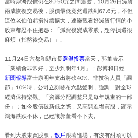
當時鴻海股價仍在80-90元之間震盪，10月26日減資
兩成恢復交易後，股價最低竟然還跌到67.6元，不但
這位老伯伯虧損持續擴大，連樂觀看好減資行情的小
股東都忍不住抱怨：「減資後變成零股，想停損還很
麻煩（指盤後交易）」。
11月24日六都和縣市長
選舉投票
當天，郭董表示
「業績會非常好，至少到明年1月」；彭博和日經
新聞報導
富士康明年支出將砍40%、非技術人員「調
節」10%時，公司立刻發布六點聲明，強調「對全球
經濟保持樂觀」「資源分配調整只是每年規畫的一部
份」；如今股價破新低之際，又高調進場買股，顯示
鴻海跌跌不休，已經讓郭董看不下去。
看到大股東買股票，
散戶
跟著進場，有沒有甜頭可以