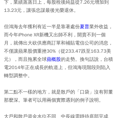
下，業績蒸蒸日上，每股稅後純益從7.26元增加到
13.23元，讓張忠謀最後光榮退休。
但鴻海去年獲利有近一半是靠著處份
夏普
業外收益，
而今年iPhone XR新機又出師不利，開賣不到一個
月，就傳出大砍供應商訂單和補貼電信公司的消息，
不僅讓蘋果股價重挫30%（從233.47跌至163.73美
元），而且拖累全球
蘋概股
的走勢。換句話說，台積
電2014年正在成長的軌道上，但鴻海現階段則陷入
轉型調整中。
第二點不一樣的地方，就是散戶的「口袋」沒有郭董
那麼深。筆者可以用兩個實際遇到的例子說明。
大戶和散戶資金水位不同 中長線需靜待底部完成