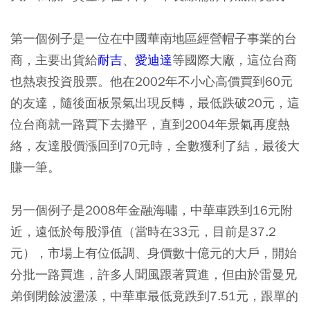
第一個例子是一位在中國華南地區經營帽子事業的台
商，主要出貨給
耐吉
、
愛迪達
等國際大廠，這位台商
也熱衷投資股票。他在2002年不小心高價買到60元
的友達，隨後面板景氣出現反轉，最低跌破20元，這
位台商就一路買下去攤平，直到2004年景氣再度熱
絡，友達股價漲回到70元時，全數獲利了結，最後大
賺一筆。
另一個例子是2008年金融海嘯，中華車跌到16元附
近，遠低於每股淨值（當時在33元，目前是37.2
元），市場上有位低調、身價數十億元的大戶，開始
分批一路買進，許多人聞風跟著買進，但由於雷曼兄
弟倒閉餘波盪漾，中華車最低竟跌到7.51元，跟單的