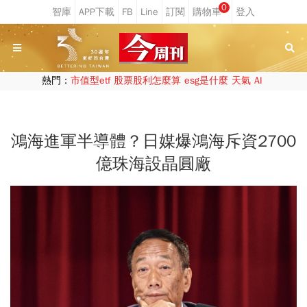
0
熱門：
市值型etf
股票股利怎麼算
esg是什麼
天氣
AI
鴻海進軍半導體？日媒爆鴻海斥資2700
億珠海設晶圓廠