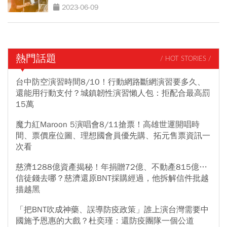
2023-06-09
熱門話題
/ HOT STORIES /
台中防空演習時間8/10！行動網路斷網演習要多久、
還能用行動支付？城鎮韌性演習懶人包：拒配合最高罰
15萬
魔力紅Maroon 5演唱會8/11搶票！高雄世運開唱時
間、票價座位圖、理想國會員優先購、拓元售票資訊一
次看
慈濟1288億資產揭秘！年捐贈72億、不動產815億…
信徒錢去哪？慈濟還原BNT採購經過，他拆解信件批越
描越黑
「把BNT吹成神藥、誤導防疫政策」誰上演台灣需要中
國施予恩惠的大戲？杜奕瑾：還防疫團隊一個公道