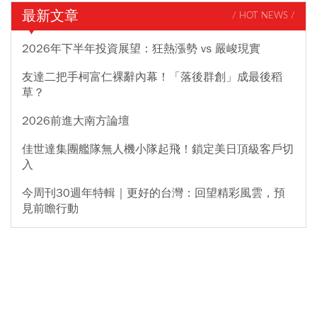
最新文章
/ HOT NEWS /
2026年下半年投資展望：狂熱漲勢 vs 嚴峻現實
友達二把手柯富仁裸辭內幕！「落後群創」成最後稻
草？
2026前進大南方論壇
佳世達集團艦隊無人機小隊起飛！鎖定美日頂級客戶切
入
今周刊30週年特輯｜更好的台灣：回望精彩風雲，預
見前瞻行動