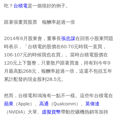
吃？
台積電
是一個很好的例子。
跟著張董買股票 報酬率超過一倍
2014年6月股東會，董事長
張忠謀
在回答小股東問題
時表示，「台積電的股價在60-70元時我一直買，
106-107元的時候我也在買」。當時台積電股價在
120元上下盤整，只要散戶跟著買進，持有到今年9
月最高點268元，報酬率超過一倍，這還不包括五年
累計配發的現金股利28.5元。
然而，台積電和鴻海有一點不一樣。這些年台積電在
蘋果
（Apple）、
高通
（Qualcomm）、
英偉達
（NVIDIA）大單、
虛擬貨幣
帶動挖礦機熱銷等加持