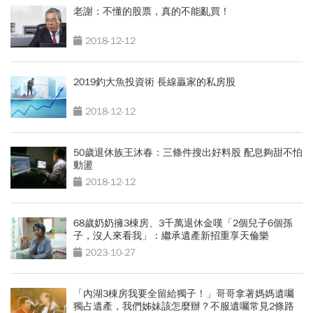
老謝：不懂的股票，真的不能亂買！
2018-12-12
2019釣大魚投資術 長線贏家的私房股
2018-12-12
50歲退休族王沐春：三條件搜出好料股 配息夠甜不怕
動盪
2018-12-12
68歲奶奶擁3棟房、3千萬退休金嘆「2個兒子6個孫
子，沒人來看我」：繼承遺產新招重享天倫樂
2023-10-27
「內湖3棟房我要全留給獨子！」哥哥拿著媽媽遺囑
獨占遺產，我們姊妹該怎麼辦？不服遺囑常見2條路