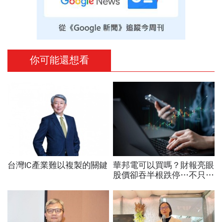
你可能還想看
台灣IC產業難以複製的關鍵
華邦電可以買嗎？財報亮眼
股價卻吞半根跌停…不只外
資終結連3買改賣超1.8萬
張利空，要抱要殺全看2重
點