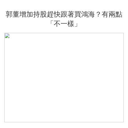
郭董增加持股趕快跟著買鴻海？有兩點
「不一樣」