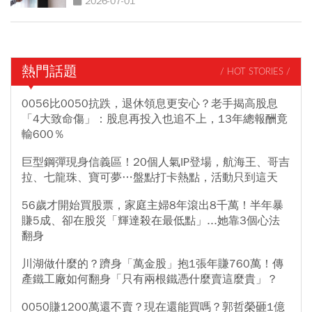
2026-07-01
熱門話題
/ HOT STORIES /
0056比0050抗跌，退休領息更安心？老手揭高股息
「4大致命傷」：股息再投入也追不上，13年總報酬竟
輸600％
巨型鋼彈現身信義區！20個人氣IP登場，航海王、哥吉
拉、七龍珠、寶可夢…盤點打卡熱點，活動只到這天
56歲才開始買股票，家庭主婦8年滾出8千萬！半年暴
賺5成、卻在股災「輝達殺在最低點」...她靠3個心法
翻身
川湖做什麼的？躋身「萬金股」抱1張年賺760萬！傳
產鐵工廠如何翻身「只有兩根鐵憑什麼賣這麼貴」？
0050賺1200萬還不賣？現在還能買嗎？郭哲榮砸1億