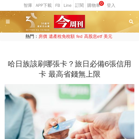
0
熱門：
房價
遺產稅免稅額
fed
高股息etf
美元
哈日族該刷哪張卡？旅日必備6張信用
卡 最高省錢無上限