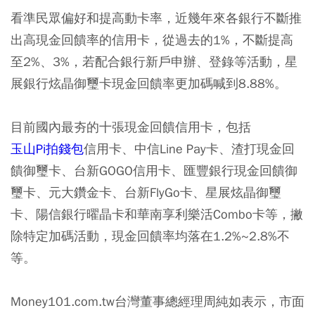
看準民眾偏好和提高動卡率，近幾年來各銀行不斷推
出高現金回饋率的信用卡，從過去的1%，不斷提高
至2%、3%，若配合銀行新戶申辦、登錄等活動，星
展銀行炫晶御璽卡現金回饋率更加碼喊到8.88%。
目前國內最夯的十張現金回饋信用卡，包括
玉山Pi拍錢包
信用卡、中信Line Pay卡、渣打現金回
饋御璽卡、台新GOGO信用卡、匯豐銀行現金回饋御
璽卡、元大鑽金卡、台新FlyGo卡、星展炫晶御璽
卡、陽信銀行曜晶卡和華南享利樂活Combo卡等，撇
除特定加碼活動，現金回饋率均落在1.2%~2.8%不
等。
Money101.com.tw台灣董事總經理周純如表示，市面