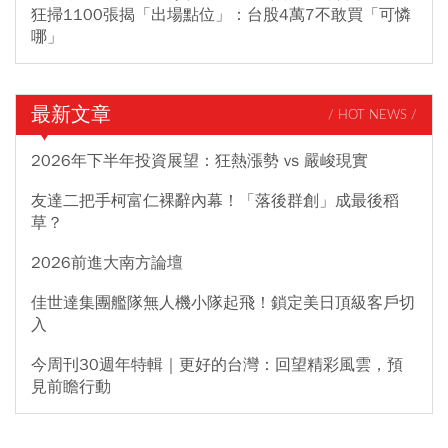
狂掃1100張揭「出場點位」：台股4萬7不敢買「可憐
哪」
最新文章
/ HOT NEWS /
2026年下半年投資展望：狂熱漲勢 vs 嚴峻現實
友達二把手柯富仁裸辭內幕！「落後群創」成最後稻
草？
2026前進大南方論壇
佳世達集團艦隊無人機小隊起飛！鎖定美日頂級客戶切
入
今周刊30週年特輯｜更好的台灣：回望精彩風雲，預
見前瞻行動