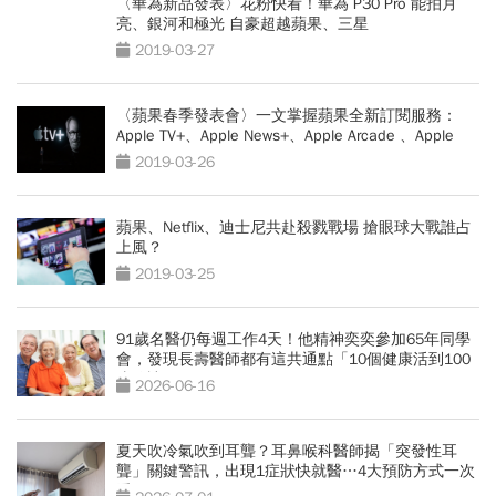
〈華為新品發表〉花粉快看！華為 P30 Pro 能拍月
亮、銀河和極光 自豪超越蘋果、三星
2019-03-27
〈蘋果春季發表會〉一文掌握蘋果全新訂閱服務：
Apple TV+、Apple News+、Apple Arcade 、Apple
Card
2019-03-26
蘋果、Netflix、迪士尼共赴殺戮戰場 搶眼球大戰誰占
上風？
2019-03-25
91歲名醫仍每週工作4天！他精神奕奕參加65年同學
會，發現長壽醫師都有這共通點「10個健康活到100
歲秘訣」
2026-06-16
夏天吹冷氣吹到耳聾？耳鼻喉科醫師揭「突發性耳
聾」關鍵警訊，出現1症狀快就醫…4大預防方式一次
看