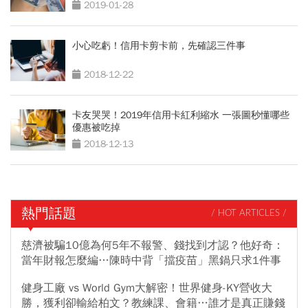
2019-01-28
小心吃虧！信用卡剪卡前，先確認三件事
2018-12-22
卡友哭哭！2019年信用卡紅利縮水 一張圖秒懂哪些
優惠被吃掉
2018-12-13
熱門話題
/ HOT ARTICLES /
慈濟被騙10億為何5年不報警、錢找到才認？他好奇：
當年財報怎麼編…陳時中背「擋疫苗」黑鍋只求1件事
健身工廠 vs World Gym大解密！世界健身-KY營收大
勝，獲利卻輸給柏文？教練課、會籍…誰才是真正賺錢