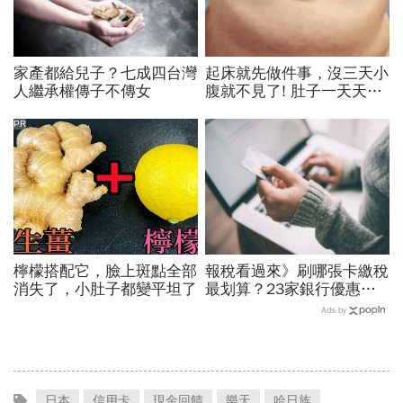
家產都給兒子？七成四台灣
起床就先做件事，沒三天小
人繼承權傳子不傳女
腹就不見了! 肚子一天天變
小！
PR
檸檬搭配它，臉上斑點全部
報稅看過來》刷哪張卡繳稅
消失了，小肚子都變平坦了
最划算？23家銀行優惠比
一比
Ads by
日本
信用卡
現金回饋
樂天
哈日族