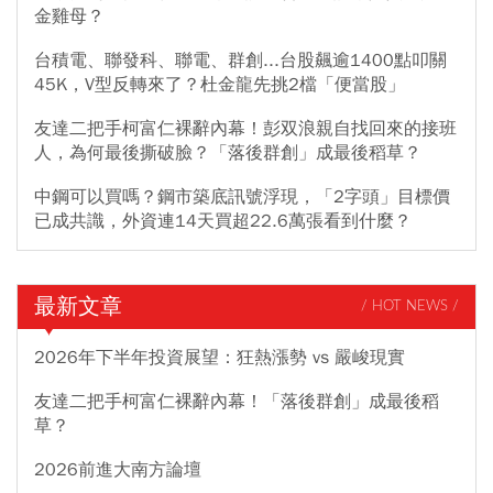
金雞母？
台積電、聯發科、聯電、群創...台股飆逾1400點叩關
45K，V型反轉來了？杜金龍先挑2檔「便當股」
友達二把手柯富仁裸辭內幕！彭双浪親自找回來的接班
人，為何最後撕破臉？「落後群創」成最後稻草？
中鋼可以買嗎？鋼市築底訊號浮現，「2字頭」目標價
已成共識，外資連14天買超22.6萬張看到什麼？
最新文章
/ HOT NEWS /
2026年下半年投資展望：狂熱漲勢 vs 嚴峻現實
友達二把手柯富仁裸辭內幕！「落後群創」成最後稻
草？
2026前進大南方論壇