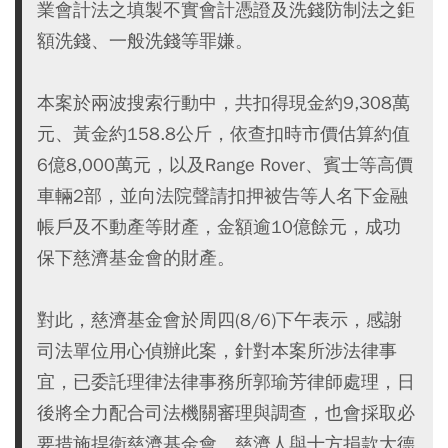
業會計法之填製不實會計憑證及洗錢防制法之鉅
額洗錢、一般洗錢等罪嫌。
本案於兩波搜索行動中，共扣得現金約9,308萬
元、黃金約158.8公斤，依查扣時市價估算約值
6億8,000萬元，以及Range Rover、賓士等高價
車輛2部，並向法院聲請扣押被告等人名下金融
帳戶及不動產等財產，金額逾10億餘元，成功
保下慈濟基金會的財產。
對此，慈濟基金會於周四(8/6)下午表示，感謝
司法單位用心偵辦此案，針對本案所涉法律事
宜，已委託理律法律事務所郭瑜芳律師處理，日
後將全力配合司法機關審理與調查，也會採取必
要措施捍衛慈濟基金會、慈濟人與十方捐款大德