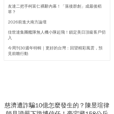
友達二把手柯富仁裸辭內幕！「落後群創」成最後稻
草？
2026前進大南方論壇
佳世達集團艦隊無人機小隊起飛！鎖定美日頂級客戶切
入
今周刊30週年特輯｜更好的台灣：回望精彩風雲，預
見前瞻行動
慈濟遭詐騙10億怎麼發生的？陳昱瑄律
師見證嚴下跪博信任！豪宅藏158公斤