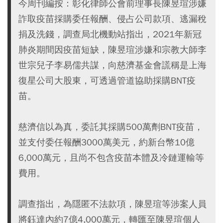
今周刊編按：彰化律師公會前理事長陳昱瑄涉嫌
詐取疫苗採購委任報酬、侵占公司款項、逃漏稅
捐及洗錢，調查局北機動站指出，2021年新冠
肺炎期間因疫苗短缺，陳昱瑄涉嫌和宗教大師李
世宗兒子李易儒共謀，向慈濟基金會謊稱是上海
復星公司大股東，可透過管道協助採購BNT疫
苗。
慈濟信以為真，委託其採購500萬劑BNT疫苗，
並支付委任報酬3000萬美元，約新台幣10億
6,000萬元，且尚不包含疫苗本體及冷鏈運輸等
費用。
調查指出，為隱匿不法款項，陳昱瑄等涉案人員
將鈺達內約7億4,000萬元，轉匯至陳昱瑄個人