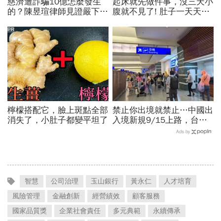
慈濟遭詐騙10億怎麼發生
起床就先做件事，沒三天小
的？陳昱瑄律師見證嚴下跪
腹就不見了! 肚子一天天變
博信任！豪宅藏158公斤黃
小！
金，洗錢手法曝光…慈濟回
PR
應了
檸檬搭配它，臉上斑點全部
禁止你出境就禁止…中國出
消失了，小肚子都變平坦了
入境新規9/15上路，台灣
人小心「有去無回」？4種
Ads by
職業特別注意：前例在這
智慧
公司治理
玉山銀行
黃永仁
人才培育
風險管理
金融創新
經營績效
顧客服務
國家品質獎
企業社會責任
多元典範
永續傳承