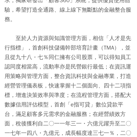
求，獨家研發出「顧客360」系統，提供優質使用體
驗，希望打造全通路、線上線下無斷點的金融整合服
務。
至於人力資源與知識管理方面，相信「人才是先
行指標」，首創科技儲備幹部培育計畫（TMA），並
且從九十八・七％同仁擁有公司股票，可以得知員工
認同度相當高，流動率亦是民營銀行最低；在資訊運
用策略與管理方面，整合資訊科技與金融專業，打造
經營管理儀表板，快速掌握十二個面向、四十二項指
標，增進決策效率與準度；在流程管理方面，搭配大
數據信用評估模型，首創「e指可貸」數位貸款平
台，滿足顧客多元需求的金融服務；在經營績效方
面，稅後獲利自二〇一一年三一・六億元躍升至二〇
一七年一四八・九億元，成長幅度達三七一％，二〇