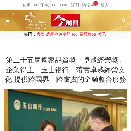
0
熱門：
房價
遺產稅免稅額
fed
高股息etf
美元
第二十五屆國家品質獎「卓越經營獎」
企業得主－玉山銀行 落實卓越經營文
化 提供跨國界、跨虛實的金融整合服務