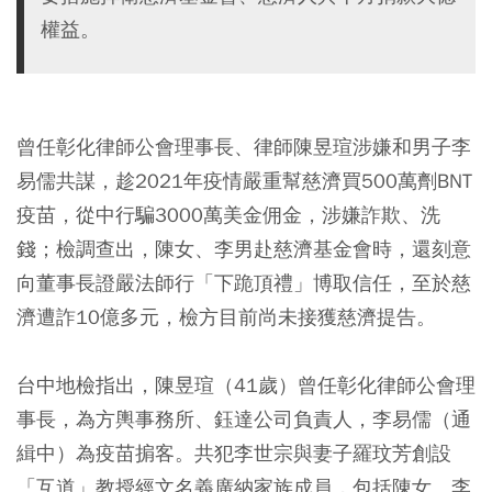
權益。
曾任彰化律師公會理事長、律師陳昱瑄涉嫌和男子李
易儒共謀，趁2021年疫情嚴重幫慈濟買500萬劑BNT
疫苗，從中行騙3000萬美金佣金，涉嫌詐欺、洗
錢；檢調查出，陳女、李男赴慈濟基金會時，還刻意
向董事長證嚴法師行「下跪頂禮」博取信任，至於慈
濟遭詐10億多元，檢方目前尚未接獲慈濟提告。
台中地檢指出，陳昱瑄（41歲）曾任彰化律師公會理
事長，為方輿事務所、鈺達公司負責人，李易儒（通
緝中）為疫苗掮客。共犯李世宗與妻子羅玟芳創設
「互道」教授經文名義廣納家族成員，包括陳女、李