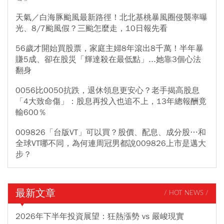
天氣／白海豚颱風最新路徑！北北基桃暴風圈侵襲率曝
光、8/7颱風假？三颱怎麼走，10日報先看
56歲才開始買股票，家庭主婦8年滾出8千萬！半年暴
賺5成、卻在股災「輝達殺在最低點」...她靠3個心法
翻身
0056比0050抗跌，退休領息更安心？老手揭高股息
「4大致命傷」：股息再投入也追不上，13年總報酬竟
輸600％
009826「台版VT」可以買？股價、配息、成分股…和
全球VT哪不同，為何連周冠男都說009826上市是邁大
步？
最新文章
/ HOT NEWS /
2026年下半年投資展望：狂熱漲勢 vs 嚴峻現實