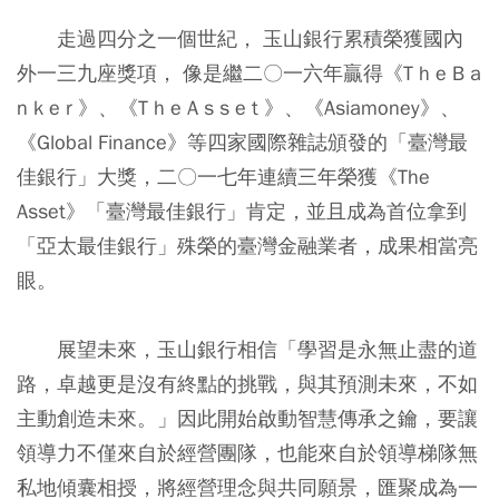
走過四分之一個世紀， 玉山銀行累積榮獲國內
外一三九座獎項， 像是繼二〇一六年贏得《T h e B a
n k e r 》、《T h e A s s e t 》、《Asiamoney》、
《Global Finance》等四家國際雜誌頒發的「臺灣最
佳銀行」大獎，二〇一七年連續三年榮獲《The
Asset》「臺灣最佳銀行」肯定，並且成為首位拿到
「亞太最佳銀行」殊榮的臺灣金融業者，成果相當亮
眼。
展望未來，玉山銀行相信「學習是永無止盡的道
路，卓越更是沒有終點的挑戰，與其預測未來，不如
主動創造未來。」因此開始啟動智慧傳承之鑰，要讓
領導力不僅來自於經營團隊，也能來自於領導梯隊無
私地傾囊相授，將經營理念與共同願景，匯聚成為一