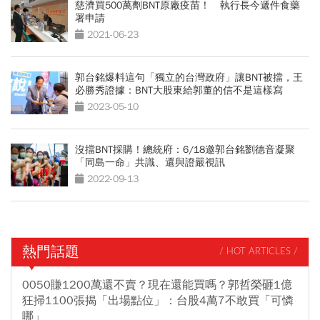
慈濟買500萬劑BNT原廠疫苗！ 執行長今遞件食藥
署申請
2021-06-23
郭台銘爆料這句「獨立的台灣政府」讓BNT被擋，王
必勝秀證據：BNT大股東給郭董的信不是這樣寫
2023-05-10
沒擋BNT採購！總統府：6/18邀郭台銘劉德音凝聚
「同島一命」共識、還與證嚴視訊
2022-09-13
熱門話題
/ HOT ARTICLES /
0050賺1200萬還不賣？現在還能買嗎？郭哲榮砸1億
狂掃1100張揭「出場點位」：台股4萬7不敢買「可憐
哪」