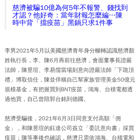
慈濟被騙10億為何5年不報警、錢找到
才認？他好奇：當年財報怎麼編…陳
時中背「擋疫苗」黑鍋只求1件事
李男2021年5月以美國慈濟青年身分輾轉認識慈濟顏
姓執行長，李、陳6月再前往慈濟，會面董事長證嚴
法師，陳昱瑄、李易儒當場刻意向證嚴法師「下跪頂
禮」博取信任，陳並佯稱自己幫家族管理美金50億元
規模基金，有把握買到BNT疫苗，鴻海、台積電都透
過他買，自己曾陪郭台銘到德國。
慈濟受騙後，2021年6月3日同意支付高額「佣
金」，和陳昱瑄的鈺達公司簽立「委託意向書」採買
疫苗；陳等事後也確認，慈濟只需依鴻海、台積電和