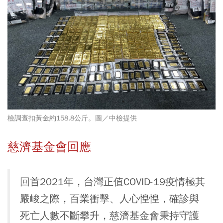
檢調查扣黃金約158.8公斤。圖／中檢提供
慈濟基金會回應
回首2021年，台灣正值COVID-19疫情極其
嚴峻之際，百業衝擊、人心惶惶，確診與
死亡人數不斷攀升，慈濟基金會秉持守護