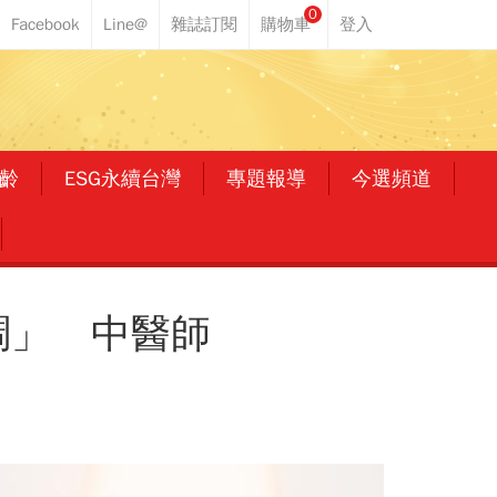
0
齡
ESG永續台灣
專題報導
今選頻道
調」 中醫師