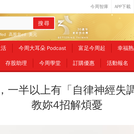
搜尋
fed
高股息etf
美元
生活
今周大耳朵 Podcast
富足今周起
幸福熟
存股助理
今周學堂
訂購優惠
活動報名
，一半以上有「自律神經失
教妳4招解煩憂