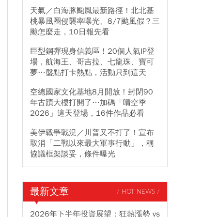
天氣／白海豚颱風最新路徑！北北基
桃暴風圈侵襲率曝光、8/7颱風假？三
颱怎麼走，10日報先看
巨型鋼彈現身信義區！20個人氣IP登
場，航海王、哥吉拉、七龍珠、寶可
夢…盤點打卡熱點，活動只到這天
空總國家文化基地8月開放！封閉90
年古蹟大樓打開了…加碼「晴空季
2026」這天登場，16件作品必看
美伊戰爭戰況／川普又不打了！宣布
取消「二戰以來最大軍事行動」，稱
協議框架談妥，條件曝光
最新文章
/ HOT NEWS /
2026年下半年投資展望：狂熱漲勢 vs