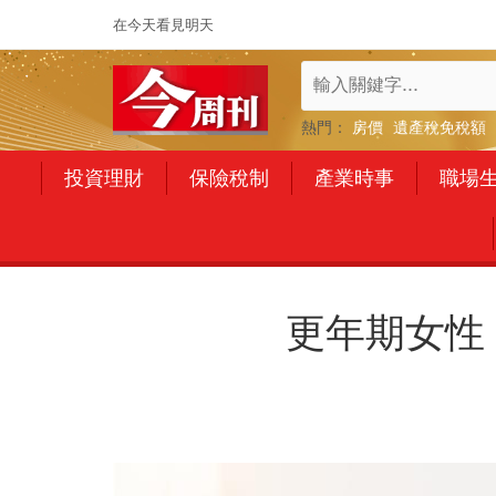
在今天看見明天
熱門：
房價
遺產稅免稅額
投資理財
保險稅制
產業時事
職場
更年期女性