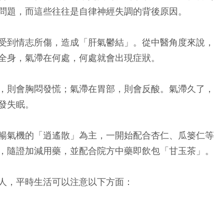
問題，而這些往往是自律神經失調的背後原因。
受到情志所傷，造成「肝氣鬱結」。從中醫角度來說，
全身，氣滯在何處，何處就會出現症狀。
，則會胸悶發慌；氣滯在胃部，則會反酸。氣滯久了，
發失眠。
暢氣機的「逍遙散」為主，一開始配合杏仁、瓜篓仁等
，隨證加減用藥，並配合院方中藥即飲包「甘玉茶」。
人，平時生活可以注意以下方面：