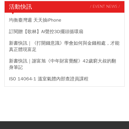
活動快訊
/ EVENT NEWS /
均衡臺灣週 天天抽iPhone
訂閱贈【歌林】AI聲控3D擺頭循環扇
新書快訊｜《打開錢意識》學會如何與金錢相處，才能
真正體現富足
新書快訊｜謝富旭《中年財富覺醒》42歲窮大叔的翻
身筆記
ISO 14064-1 溫室氣體內部查證員課程