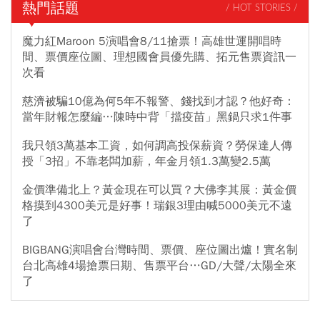
熱門話題
/ HOT STORIES /
魔力紅Maroon 5演唱會8/11搶票！高雄世運開唱時
間、票價座位圖、理想國會員優先購、拓元售票資訊一
次看
慈濟被騙10億為何5年不報警、錢找到才認？他好奇：
當年財報怎麼編…陳時中背「擋疫苗」黑鍋只求1件事
我只領3萬基本工資，如何調高投保薪資？勞保達人傳
授「3招」不靠老闆加薪，年金月領1.3萬變2.5萬
金價準備北上？黃金現在可以買？大佛李其展：黃金價
格摸到4300美元是好事！瑞銀3理由喊5000美元不遠
了
BIGBANG演唱會台灣時間、票價、座位圖出爐！實名制
台北高雄4場搶票日期、售票平台…GD/大聲/太陽全來
了