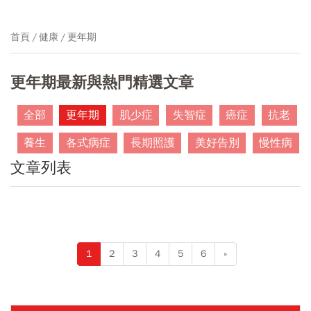
首頁
健康
更年期
更年期最新與熱門精選文章
全部
更年期
肌少症
失智症
癌症
抗老
養生
各式病症
長期照護
美好告別
慢性病
文章列表
1
2
3
4
5
6
»