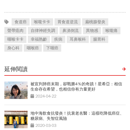
食道癌
喉嚨卡卡
胃食道逆流
扁桃腺發炎
聲帶瘜肉
自律神經失調
鼻涕倒流
異物感
喉嚨痛
咽喉卡卡
幸福熟齡
疾病
耳鼻喉科
腸胃科
身心科
咽喉癌
下咽癌
延伸閱讀
被宣判肺癌末期，卻戰勝4％的奇蹟！星希亞：相信
生命存在希望，也相信你有力量更好
2024-04-22
地中海飲食抗發炎！抗衰老名醫：這樣吃降低癌症、
糖尿病、失智症風險
2020-03-03