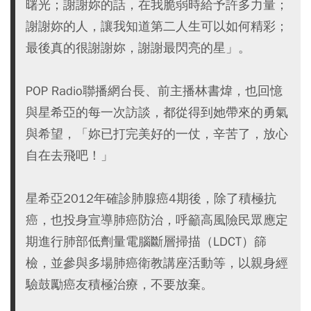
曙光；謝謝妳的話，在我脆弱時給予許多力量；
謝謝妳的人，讓我知道第二人生可以如何精彩；
最後真的很謝謝妳，謝謝最閃亮的星」。
POP Radio聯播網台長、前主播林書煒，也回憶
與星希亞的每一次訪談，都從得到她帶來的勇氣
與希望，「妳已打完美好的一仗，辛苦了，放心
自在去飛吧！」
星希亞2012年確診肺腺癌4期後，除了積極抗
癌，也投身宣導肺癌防治，呼籲高風險民眾應定
期進行肺部低劑量電腦斷層掃描（LDCT）篩
檢，並參與多場肺癌衛教講座活動等，以親身經
驗鼓勵癌友積極治療，不要放棄。