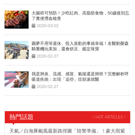
大腸癌可預防！少吃紅肉、高脂肪食物，50歲後別忘
了糞便潛血檢查
2020-03-02
圓夢不用等退休、投入喜歡的事就幸福！名醫劉榮森
騎重機玩美加，還會烘豆、鑑定珠寶
2020-02-27
我是肺炎、流感、感冒、氣喘還是肺癌？完整解析呼
吸道疾病：出現「這些」症狀速就醫
2020-02-27
熱門話題
/ HOT ARTICLES /
天氣／白海豚颱風最新路徑圖「陸警準備」！豪大雨紫