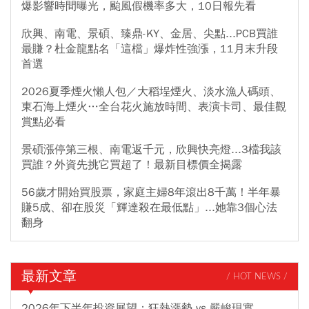
爆影響時間曝光，颱風假機率多大，10日報先看
欣興、南電、景碩、臻鼎-KY、金居、尖點...PCB買誰
最賺？杜金龍點名「這檔」爆炸性強漲，11月末升段
首選
2026夏季煙火懶人包／大稻埕煙火、淡水漁人碼頭、
東石海上煙火…全台花火施放時間、表演卡司、最佳觀
賞點必看
景碩漲停第三根、南電返千元，欣興快亮燈...3檔我該
買誰？外資先挑它買超了！最新目標價全揭露
56歲才開始買股票，家庭主婦8年滾出8千萬！半年暴
賺5成、卻在股災「輝達殺在最低點」...她靠3個心法
翻身
最新文章
/ HOT NEWS /
2026年下半年投資展望：狂熱漲勢 vs 嚴峻現實