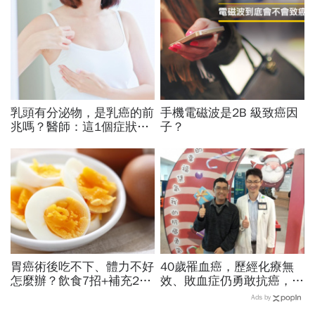
乳頭有分泌物，是乳癌的前
手機電磁波是2B 級致癌因
兆嗎？醫師：這1個症狀是
子？
判斷關鍵
胃癌術後吃不下、體力不好
40歲罹血癌，歷經化療無
怎麼辦？飲食7招+補充2營
效、敗血症仍勇敢抗癌，成
養素，抗癌更有力！
功重返職場
Ads by