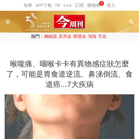
0
熱門：
鋼鐵股
富邦金
開發金
鴻海
升息
喉嚨痛、咽喉卡卡有異物感症狀怎麼
了，可能是胃食道逆流、鼻涕倒流、食
道癌...7大疾病