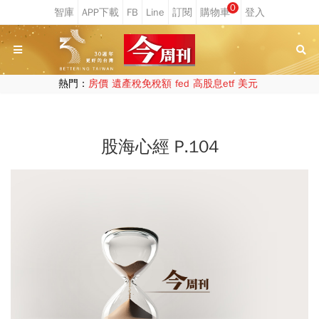
0
熱門：
房價
遺產稅免稅額
fed
高股息etf
美元
股海心經 P.104