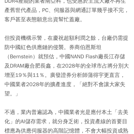
DDR4產能的業者南亞科，也受惠於主流大廠不再生
產舊世代產品，PC、伺服器與網通訂單幾乎接不完，
客戶甚至表態願意出資幫忙蓋廠。
但投資機構示警，在慶祝超額利潤之餘，台廠仍需提
防中國紅色供應鏈的侵襲。券商伯恩斯坦
（Bernstein）就預估，中國NAND Flash廠長江存儲
及DRAM廠合肥長鑫，在2028年的全球市占將分別大
增至19％與11％。廣發證券分析師蒲得宇更直言，
中國業者2028年的擴產進度，「絕對不會讓大家失
望。」
不過，業內普遍認為，中國業者光是應付本土「去美
化」的AI儲存需求，就分身乏術，投資產線的首要目
標應為供應伺服器的高階記憶體，不會大幅投資成熟