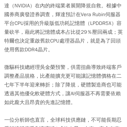
達（NVIDIA）在內的終端業者展開降規自救。根據中
國券商廣發證券調查，輝達預計在Vera Rubin伺服器
平台CPU採用的升級版低功耗記憶體（LPDDR5X）容
量砍半，藉此將記憶體成本占比從29％壓回兩成；英
特爾也決定重啟舊款CPU處理器晶片，就是為了回頭
使用舊款DDR4晶片。
微驅科技總經理吳金榮預警，供需扭曲導致終端客戶
調整產品規格，比產能擴充更可能讓記憶體價格在二
七年下半年迎來轉折；除了降規，硬體製造商也可能
透過其他優化軟硬體方式，讓AI伺服器不再需要依賴
如此龐大且昂貴的先進記憶體。
一位分析師也直言，全球科技供應鏈，不可能長期忍