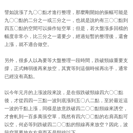
譬如說漲了九○○點才進行整理，那麼剛開始的振幅可能是
九○○點的二分之一或三分之一，也就是說約有三○○點到
四五○點的空間可以操作短空單；但是，若大盤漲多回檔的
幅度非常小，比三分之一還要少，經過短暫的整理後，還會
上漲，就不適合做空。
另外，很多人以為要等大盤整理一段時間，跌破頸線重要支
撐，正式轉弱後再來放空，其實等到這個時候再出手，通常
已經沒有高點。
以今年元月的上漲波段來說，是在假跌破頸線四六○○點
後，才從四四一三點一波到底漲到五○八二點，至於最近這
一波的千點上漲，同樣是故意跌破四二○○點頸線來誘空，
才會軋到一百多萬張空單，既然有四六○○點的右肩高點可
以空，何必等到跌破四二○○點的頸線再來放空？因此，波
段空單要放在右肩而不是頸線以下。