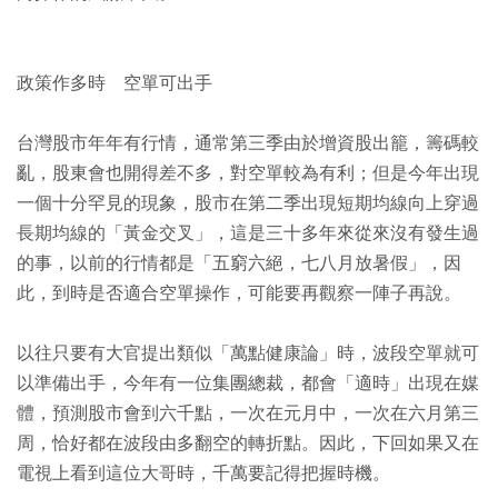
政策作多時 空單可出手
台灣股市年年有行情，通常第三季由於增資股出籠，籌碼較
亂，股東會也開得差不多，對空單較為有利；但是今年出現
一個十分罕見的現象，股市在第二季出現短期均線向上穿過
長期均線的「黃金交叉」，這是三十多年來從來沒有發生過
的事，以前的行情都是「五窮六絕，七八月放暑假」，因
此，到時是否適合空單操作，可能要再觀察一陣子再說。
以往只要有大官提出類似「萬點健康論」時，波段空單就可
以準備出手，今年有一位集團總裁，都會「適時」出現在媒
體，預測股市會到六千點，一次在元月中，一次在六月第三
周，恰好都在波段由多翻空的轉折點。因此，下回如果又在
電視上看到這位大哥時，千萬要記得把握時機。