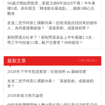
56歲才開始買股票，家庭主婦8年滾出8千萬！半年暴
賺5成、卻在股災「輝達殺在最低點」...她靠3個心法
翻身
友達二把手柯富仁裸辭內幕！彭双浪親自找回來的接班
人，為何最後撕破臉？「落後群創」成最後稻草？
新制勞退分紅來了！新制勞退基金上半年暴賺1.5兆，
勞工平均領逾11萬...帳戶怎麼查？何時能領？
最新文章
/ HOT NEWS /
2026年下半年投資展望：狂熱漲勢 vs 嚴峻現實
友達二把手柯富仁裸辭內幕！「落後群創」成最後稻
草？
2026前進大南方論壇
佳世達集團艦隊無人機小隊起飛！鎖定美日頂級客戶切