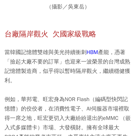
（攝影／吳東岳）
台廠隔岸觀火 欠國家級戰略
當韓國記憶體雙雄與美光持續衝刺
HBM
產能，憑著
「撿起大廠不要的訂單」也迎來一波榮景的台灣成熟
記憶體製造商，似乎得以暫時隔岸觀火，繼續穩健獲
利。
例如，華邦電、旺宏身為NOR Flash（編碼型快閃記
憶體）的佼佼者，在消費性電子、AI伺服器市場裡取
得一席之地，旺宏更切入大廠紛紛退出的eMMC （嵌
入式多媒體卡）市場、大發橫財。擁有全球最大