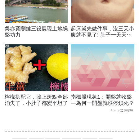
吳亦寬關鍵三役展現土地操
起床就先做件事，沒三天小
盤功力
腹就不見了! 肚子一天天變
小！
PR
檸檬搭配它，臉上斑點全部
指標股現象1：開盤就收盤
消失了，小肚子都變平坦了
—為何一開盤就漲停鎖死？
Ads by