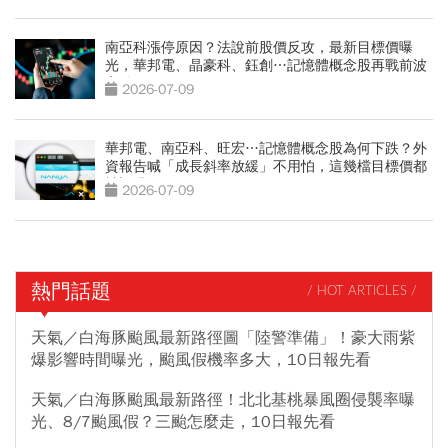
南亞科漲停原因？法說前股價反攻，最新目標價曝
光，華邦電、晶豪科、鈺創…記憶體概念股再戰前波
高點
2026-07-09
華邦電、南亞科、旺宏…記憶體概念股為何下跌？外
資報告喊「成長斜率放緩」不用怕，這幾檔目標價都
被調升
2026-07-09
熱門話題
/ HOT ARTICLES /
天氣／白海豚颱風最新路徑圖「陸警準備」！豪大雨紫
爆影響時間曝光，颱風假機率多大，10日報先看
天氣／白海豚颱風最新路徑！北北基桃暴風圈侵襲率曝
光、8/7颱風假？三颱怎麼走，10日報先看