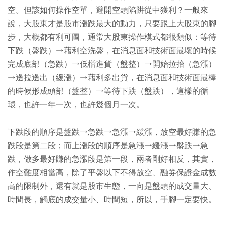
空。但該如何操作空單，避開空頭陷阱從中獲利？一般來
說，大股東才是股市漲跌最大的動力，只要跟上大股東的腳
步，大概都有利可圖，通常大股東操作模式都很類似：等待
下跌（盤跌）→藉利空洗盤，在消息面和技術面最壞的時候
完成底部（急跌）→低檔進貨（盤整）→開始拉抬（急漲）
→邊拉邊出（緩漲）→藉利多出貨，在消息面和技術面最棒
的時候形成頭部（盤整）→等待下跌（盤跌），這樣的循
環，也許一年一次，也許幾個月一次。
下跌段的順序是盤跌→急跌→急漲→緩漲，放空最好賺的急
跌段是第二段；而上漲段的順序是急漲→緩漲→盤跌→急
跌，做多最好賺的急漲段是第一段，兩者剛好相反，其實，
作空難度相當高，除了平盤以下不得放空、融券保證金成數
高的限制外，還有就是股市生態，一向是盤頭的成交量大、
時間長，觸底的成交量小、時間短，所以，手腳一定要快。