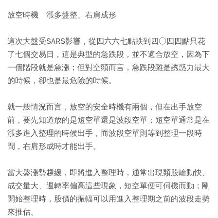
放空時機 漲多盤整、右肩成形
這次大盤受SARS影響，從四六六七點跌到四○四四點只花
了七個交易日，這是典型的急跌段，並不適合放空，因為下
一個階段就是急漲；但對空頭而言，急跌段雖是誘惑力最大
的時候，卻也是最危險的時候。
就一般情況而言，放空的安全時機有兩個，但在出手放空
前，要先知道放的是短空單還是波段空單；短空單通常是在
漲多進入整理的時候出手，而波段空單則等到整理一段時
間，右肩形成時才能出手。
當大盤漲勢趨緩，即將進入整理時，通常出現類股輪動快、
成交量大、週轉率偏高這些現象，短空單便可伺機而動；剛
開始整理時，股價的振幅可以用進入整理期之前的波段走勢
來推估。