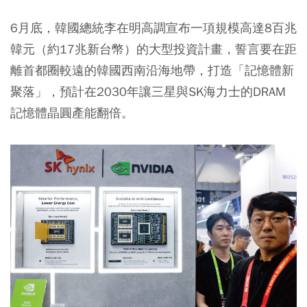
6月底，韓國總統李在明高調宣布一項規模高達8百兆
韓元（約17兆新台幣）的大型投資計畫，誓言要在距
離首都圈較遠的韓國西南沿海地帶，打造「記憶體新
聚落」，預計在2030年讓三星與SK海力士的DRAM
記憶體晶圓產能翻倍。