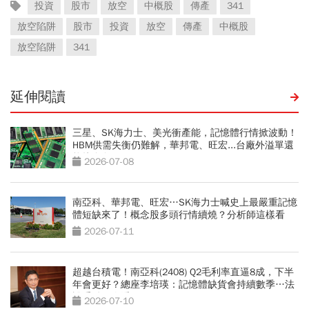
投資
股市
放空
中概股
傳產
341
放空陷阱
股市
投資
放空
傳產
中概股
放空陷阱
341
延伸閱讀
三星、SK海力士、美光衝產能，記憶體行情掀波動！
HBM供需失衡仍難解，華邦電、旺宏...台廠外溢單還
能接多久？
2026-07-08
南亞科、華邦電、旺宏…SK海力士喊史上最嚴重記憶
體短缺來了！概念股多頭行情續燒？分析師這樣看
2026-07-11
超越台積電！南亞科(2408) Q2毛利率直逼8成，下半
年會更好？總座李培瑛：記憶體缺貨會持續數季…法
說重點一次看
2026-07-10