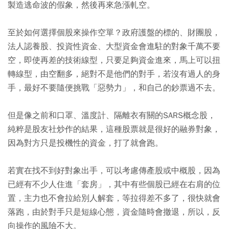
製造逃命波的假象，然後再來急漲軋空。
至於如何選擇個股來操作空單？政府護盤的標的、財團股，
法人認養股、投資性資金、大型資金會進駐的對象千萬不要
空，即使再差的技術線型，只要足夠資金進來，馬上可以扭
轉線型，由空翻多，絕對不是他們的對手，若沒有過人的身
手，最好不要隨便挑戰「惡勢力」，和自己的鈔票過不去。
但是像之前和口罩、溫度計、隔離衣有關的SARS概念股，
純粹是股友社炒作的結果，這種股票就是很好的融券對象，
因為對方只是投機性的資金，打了就會跑。
若實在找不到好對象出手，可以考慮傳產股或中概股，因為
已經有不少人住進「套房」，其中有些個股已經在右肩的位
置，主力也不會拉給別人解套，等拉得差不多了，很快就會
落跑，由於對手只是短線心態，資金隨時會撤退，所以，反
向操作的風險不大。