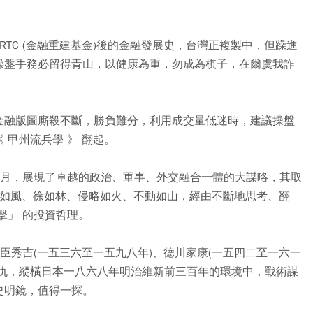
。
 RTC (金融重建基金)後的金融發展史，台灣正複製中，但躁進
操盤手務必留得青山，以健康為重，勿成為棋子，在爾虞我詐
。
金融版圖廝殺不斷，勝負難分，利用成交量低迷時，建議操盤
甲州流兵學 》 翻起。
歲月，展現了卓越的政治、軍事、外交融合一體的大謀略，其取
現疾如風、徐如林、侵略如火、不動如山，經由不斷地思考、翻
擊」 的投資哲理。
臣秀吉(一五三六至一五九八年)、德川家康(一五四二至一六一
情仇，縱橫日本一八六八年明治維新前三百年的環境中，戰術謀
史明鏡，值得一探。