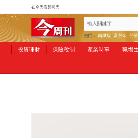
在今天看見明天
熱門：
鋼鐵股
富邦金
開發
投資理財
保險稅制
產業時事
職場