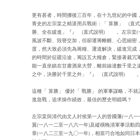
更有甚者，時間挪後三百年，在十九世紀的中國
青史的左宗棠之精湛用兵戰術：「 算勝」 (直
勝、全在緩進」『』 (直式說明) 。左宗棠(
風波不斷、毀譽交加，但卻運籌帷幄、心思細密
度，然大致必須先為籌糧、運道解決，緩進完成
的時間於征疆沿途，籌設五大糧倉，緊接著裁冗
能一直坐鎮在甘肅酒泉大營，離前線達數千里之
之中，決勝於千里之外」『』 (直式說明) 
這種「 算勝」 優於「 戰勝」 的軍事謀略，
進急戰，追求操作績效，最佳的歷史明鏡嗎？
左宗棠與清代由文人封侯第一人的曾國藩(一八一
翼(一八一二至一八六一年)及縱橫晚清軍事活動
章(一八二三至一九○一年)，相當巧合地如同日