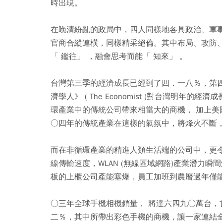
時出現。
在晚清紛亂的政局中，四人同樣地各具政治、軍
官商合縱連橫，同樣精采絕倫。其中布局、攻防
「 鑑往」 ，融會思考而能「 知來」 。
台灣第三季的經濟成長已經到了四．一八％，第四
濟學人》 ( The Economist )對台灣明
環產業中的傳統公司帶來相當大的商機， 加上美國 
○四年的傳統產業在這樣的氣氛中，將烽火不斷
而在非循環產業的精進人類生活端的公司中，更令人興奮
線傳輸速度，WLAN (無線區域網路)產業潛力瞬間
板的上櫃公司產能塞爆，員工加班到農曆過年僅
○三年全球手機相機銷量， 將達六四九○萬台，首
二％，其中所帶出彩色手機的商機，讓一家連結全球