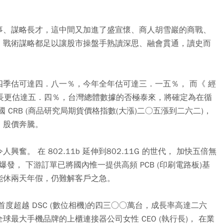
事、謀略長才，這中間又加進了盛宣懷、商人胡雪巖的商戰、
、戰術謀略都足以讓股市操盤手熟讀深思、融會貫通，讀史而
季估可達四．八一％，今年全年估可達三．一五％， 而《 經
年的經濟成長更估達五．四％，台灣總體數據的否極泰來，將確定為在循
CRB (商品研究局期貨價格指數(大漲)二○五漲到二六二)，
，股價奔騰。
。 在 802.11b 延伸到802.11G 的世代， 加快五倍無
爆發， 下游訂單已將國內惟一提供高頻 PCB (印刷電路板)基
能休兩天年假，仍難解客戶之急。
度超越 DSC (數位相機)的四三○○萬台，成長率高達二六
最大手機品牌的上櫃連接器公司女性 CEO (執行長)， 在業