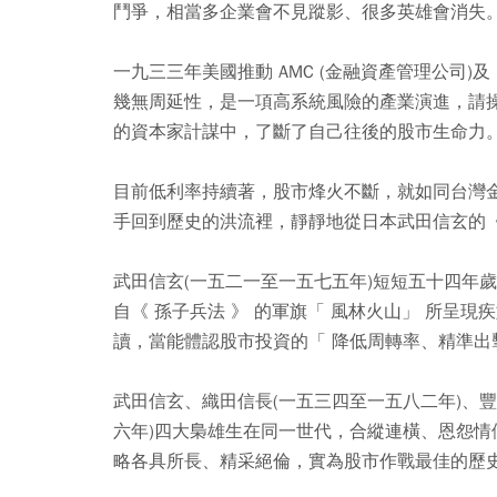
鬥爭，相當多企業會不見蹤影、很多英雄會消失
一九三三年美國推動 AMC (金融資產管理公司)及
幾無周延性，是一項高系統風險的產業演進，請
的資本家計謀中，了斷了自己往後的股市生命力
目前低利率持續著，股市烽火不斷，就如同台灣
手回到歷史的洪流裡，靜靜地從日本武田信玄的《 
武田信玄(一五二一至一五七五年)短短五十四年
自《 孫子兵法 》 的軍旗「 風林火山」 所呈
讀，當能體認股市投資的「 降低周轉率、精準出
武田信玄、織田信長(一五三四至一五八二年)、豐
六年)四大梟雄生在同一世代，合縱連橫、恩怨
略各具所長、精采絕倫，實為股市作戰最佳的歷