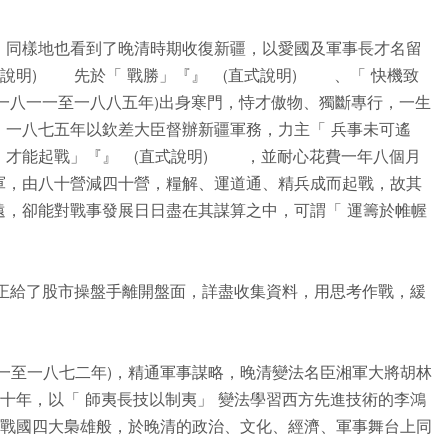
，同樣地也看到了晚清時期收復新疆，以愛國及軍事長才名留
式說明) 先於「 戰勝」『』 (直式說明) 、「 快機致
一八一一至一八八五年)出身寒門，恃才傲物、獨斷專行，一生
，一八七五年以欽差大臣督辦新疆軍務，力主「 兵事未可遙
，才能起戰」『』 (直式說明) ，並耐心花費一年八個月
軍，由八十營減四十營，糧解、運道通、精兵成而起戰，故其
遠，卻能對戰事發展日日盡在其謀算之中，可謂「 運籌於帷幄
。
不就正給了股市操盤手離開盤面，詳盡收集資料，用思考作戰，緩
一至一八七二年)，精通軍事謀略，晚清變法名臣湘軍大將胡林
四十年，以「 師夷長技以制夷」 變法學習西方先進技術的李鴻
本戰國四大梟雄般，於晚清的政治、文化、經濟、軍事舞台上同