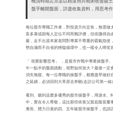
晚清時期左宗棠以精湛用兵戰術收復疆土
盤手離開盤面，詳盡收集資料，用思考作
每位股市專職工作者，對投資方向定焦，無需做
富多寡或因每人定位不同而難評價，但依賺得自
嚴，走不出資本家老闆對專業不尊重的霸氣指使
勢自滿而不自省的狹隘循環中，也一樣令人啼笑
「 視覺影響思考」 ，是股市作戰中專業操盤手
午一點半的盤面跳動，視野如何加大？最後一定
消失無蹤。每一位專職的操盤手，都應盡早做好
之延續，必須回到大草原去奔馳(走訪公司第一線
看到、聽到這麼多優秀的股市操盤手，用淚水、
中，實在令人尊敬，這比那些依靠父親庇蔭當董
漸長、體力日衰的四、五年級股市操盤手，也請