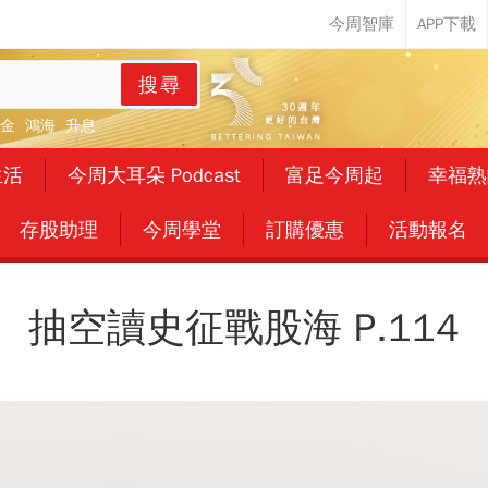
搜尋
金
鴻海
升息
生活
今周大耳朵 Podcast
富足今周起
幸福熟
存股助理
今周學堂
訂購優惠
活動報名
抽空讀史征戰股海 P.114