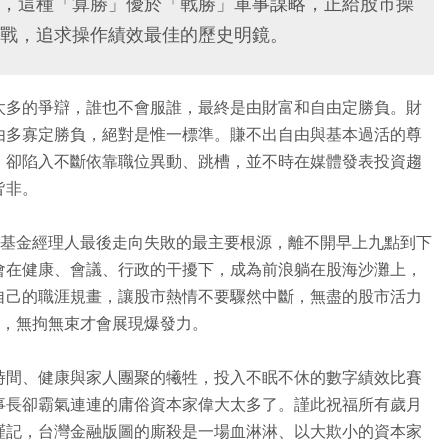
，這種「算勝」優於「戰勝」軍事謀略，正給股市操
戰，追求操作績效最佳的歷史明鏡。
太多的爭辯，誰也不會服誰，最終是由財富和自由定勝負。財
由多寡定勝負，絕對是惟一標準。賺不出自由與基本過活的尊
，卻陷入不斷依靠職位異動、跳槽，並不時在媒體發表投資趨
皆非。
、基金經理人最後走向失敗的最主要根源，離不開早上九點到下
會在健康、會議、行政的干擾下，成為前浪躺在股海沙灘上，
自己的職涯規畫，讓股市熱情不要驟然中斷，無盡的股市活力
)，無拘無束才會展現爆發力。
時間、健康與家人團聚的犧牲，投入不眠不休的數字績效比賽
事長卻霸氣連連的庸俗資本家偉大太多了。謹此祝福所有歲月
謹記，台灣金融版圖的廝殺是一場血淋淋、以大欺小的資本家