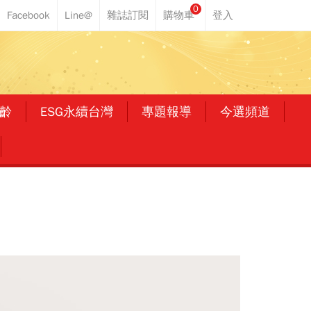
0
齡
ESG永續台灣
專題報導
今選頻道