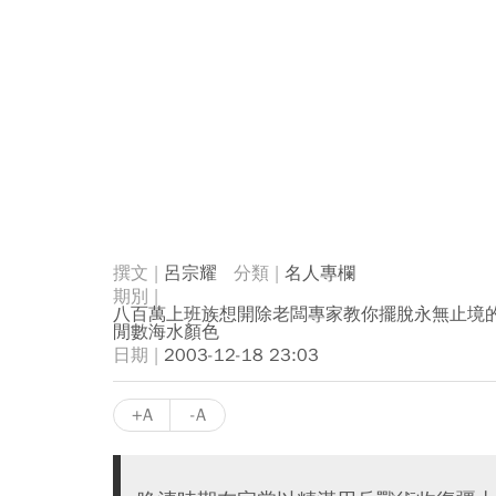
呂宗耀
名人專欄
八百萬上班族想開除老闆專家教你擺脫永無止境
閒數海水顏色
2003-12-18 23:03
+A
-A