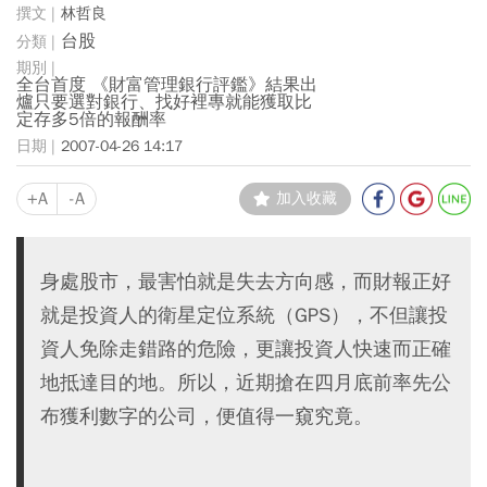
林哲良
台股
全台首度 《財富管理銀行評鑑》結果出
爐只要選對銀行、找好裡專就能獲取比
定存多5倍的報酬率
2007-04-26 14:17
+A
-A
加入收藏
身處股市，最害怕就是失去方向感，而財報正好
就是投資人的衛星定位系統（GPS），不但讓投
資人免除走錯路的危險，更讓投資人快速而正確
地抵達目的地。所以，近期搶在四月底前率先公
布獲利數字的公司，便值得一窺究竟。