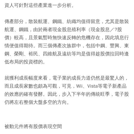
資人可針對這些產業進一步分析。
傳產部分，散裝航運、鋼鐵、紡織均值得留意，尤其是散裝
航運、鋼鐵，由於兩者現金股息殖利率（現金股息／?股
價）較高，且景氣暫時無快速反轉的危機存在，因此填息行
情便值得期待。而三個傳產次族群中，包括中鋼、豐興、東
鋼、榮剛、裕民、四維航及遠紡等均是值得趁股價拉回時逢
低布局的投資標的。
就獲利成長幅度來看，電子業的成長力道仍然是最驚人的，
而且成長家數也頗為可觀，可見，Wii、Vista等電子新產品
的效應的確有發酵。因此，步入下半年的傳統旺季，電子股
仍將左右整個大盤多空的方向。
被動元件將有股價表現空間