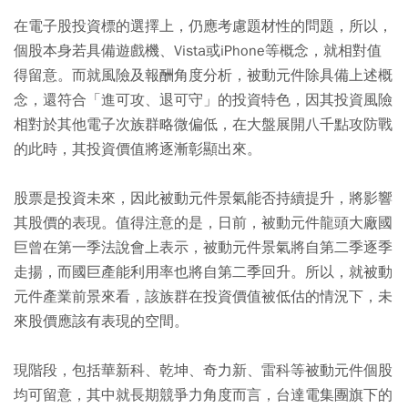
在電子股投資標的選擇上，仍應考慮題材性的問題，所以，
個股本身若具備遊戲機、Vista或iPhone等概念，就相對值
得留意。而就風險及報酬角度分析，被動元件除具備上述概
念，還符合「進可攻、退可守」的投資特色，因其投資風險
相對於其他電子次族群略微偏低，在大盤展開八千點攻防戰
的此時，其投資價值將逐漸彰顯出來。
股票是投資未來，因此被動元件景氣能否持續提升，將影響
其股價的表現。值得注意的是，日前，被動元件龍頭大廠國
巨曾在第一季法說會上表示，被動元件景氣將自第二季逐季
走揚，而國巨產能利用率也將自第二季回升。所以，就被動
元件產業前景來看，該族群在投資價值被低估的情況下，未
來股價應該有表現的空間。
現階段，包括華新科、乾坤、奇力新、雷科等被動元件個股
均可留意，其中就長期競爭力角度而言，台達電集團旗下的