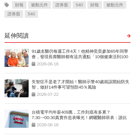
財報
被動元件
證券股
540
財報
被動元件
證券股
540
延伸閱讀
91歲名醫仍每週工作4天！他精神奕奕參加65年同學
會，發現長壽醫師都有這共通點「10個健康活到100
歲秘訣」
2026-06-16
失智症不是老了才開始！醫師示警40歲就該開始防失
智，做好14件事可望預防45％風險
2026-07-22
台積電平均年薪409萬，工作到底有多累？
7:30→00:30真實作息表曝光！網曬醫師班表：誰比
較操？
2026-06-16