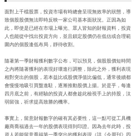
面對上千檔股票，投資市場有時總會呈現無效率的狀態，導
致個股股價無法即時反映一家公司基本面狀況。正因為如
此，即使是已經在市場上曝光、眾人皆知的財報資料，投資
人也能從中找出投資方向，並且鎖定股價仍在低估或合理範
圍內的個股逢低布局，靜待收割。
隨著第一季財報獲利數字公布，可以預見，個股股價短時間
之內將隨著獲利的表現好壞進行調整，除此之外，獲利表現
相對突出的個股，若本益比或股價淨值比偏低，通常後續都
會慢慢地吸引買盤進駐，逐漸推動股價上揚。於是乎，每逢
四月底之前，有經驗的投資人都會趁此檢視手上的持股，汰
弱留強，祈求提高致勝的機率。
事實上，留意財報數字的確有其必要性，這一點可從工具機
廠商喬福過去一年的股價表現得到印證。因為去年此時，投
資人若能留意喬福第一季突出的獲利表現（詳《今周刊》四