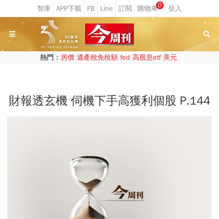
0
熱門：
房價
遺產稅免稅額
fed
高股息etf
美元
財報透玄機 伺機下手高獲利個股 P.144