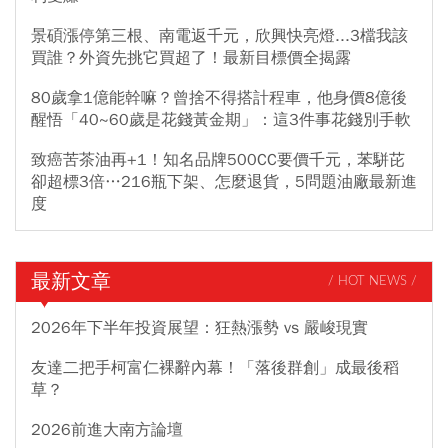
景碩漲停第三根、南電返千元，欣興快亮燈...3檔我該
買誰？外資先挑它買超了！最新目標價全揭露
80歲拿1億能幹嘛？曾捨不得搭計程車，他身價8億後
醒悟「40~60歲是花錢黃金期」：這3件事花錢別手軟
致癌苦茶油再+1！知名品牌500CC要價千元，苯駢芘
卻超標3倍…216瓶下架、怎麼退貨，5問題油廠最新進
度
最新文章
/ HOT NEWS /
2026年下半年投資展望：狂熱漲勢 vs 嚴峻現實
友達二把手柯富仁裸辭內幕！「落後群創」成最後稻
草？
2026前進大南方論壇