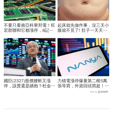
不要只看南亞科華邦電！旺
起床就先做件事，沒三天小
宏群聯和它都漲停，8記憶
腹就不見了! 肚子一天天變
體股各擁啥利多？華邦電法
小！
說時間就在今天，牛肉大塊
嗎
國巨(2327)股價腰斬又漲
力積電漲停爆量第二根5萬
停，該賣還是續抱？杜金龍
張等買，外資回頭買超！華
預言重演華城狂飆走勢「解
邦電、南亞科、旺宏都狂飆
Ads by
套時間曝光」！群創、南亞
選誰：關鍵要看這數字
科也點名