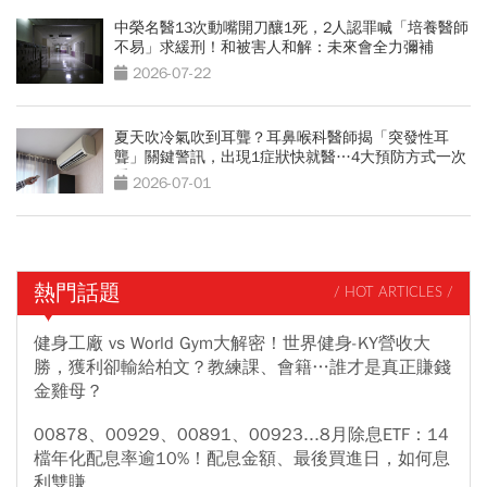
中榮名醫13次動嘴開刀釀1死，2人認罪喊「培養醫師
不易」求緩刑！和被害人和解：未來會全力彌補
2026-07-22
夏天吹冷氣吹到耳聾？耳鼻喉科醫師揭「突發性耳
聾」關鍵警訊，出現1症狀快就醫…4大預防方式一次
看
2026-07-01
熱門話題
/ HOT ARTICLES /
健身工廠 vs World Gym大解密！世界健身-KY營收大
勝，獲利卻輸給柏文？教練課、會籍…誰才是真正賺錢
金雞母？
00878、00929、00891、00923...8月除息ETF：14
檔年化配息率逾10%！配息金額、最後買進日，如何息
利雙賺