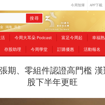
搜尋
金
鴻海
升息
生活
今周大耳朵 Podcast
富足今周起
幸福熟
存股助理
今周學堂
訂購優惠
活動報名
張期、零組件認證高門檻 漢
股下半年更旺