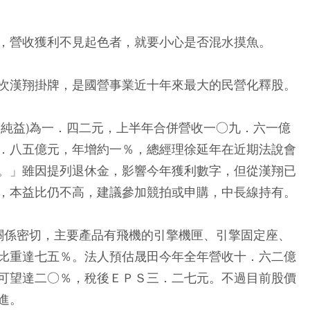
，營收獲利不見起色者，就要小心是否混水摸魚。
次漢翔掛牌，是國營事業近十年來最大的民營化釋股。
股純益)為一．四二元，上半年合併營收一○九．六一億
．八五億元，年增約一％，總經理徐延年在近期法說會
。」雖因提列退休金，影響今年獲利數字，但從漢翔已
，本益比仍不高，建議參加競拍或申購，中長線持有。
翔關係密切，主要產品有飛機的引擎機匣、引擎固定座、
比重達七五％。法人預估晟田今年全年營收十．六二億
可望達二○％，稅後ＥＰＳ三．二七元。不過目前股價
進。