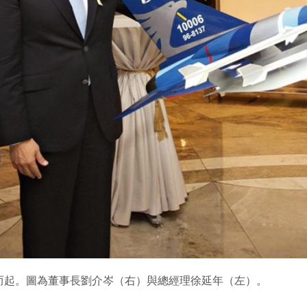
而起。圖為董事長劉介岑（右）與總經理徐延年（左）。