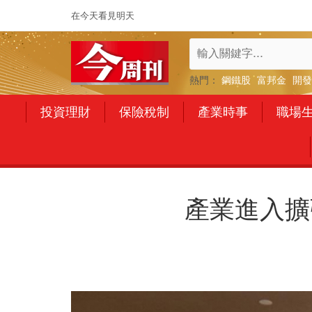
在今天看見明天
熱門：
鋼鐵股
富邦金
開發
投資理財
保險稅制
產業時事
職場
產業進入擴