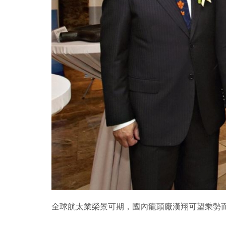
全球航太業榮景可期，國內龍頭廠漢翔可望乘勢