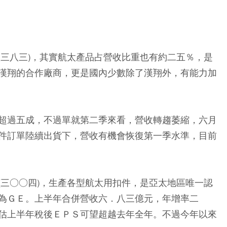
八三八三)，其實航太產品占營收比重也有約二五％，是
漢翔的合作廠商，更是國內少數除了漢翔外，有能力加
超過五成，不過單就第二季來看，營收轉趨萎縮，六月
件訂單陸續出貨下，營收有機會恢復第一季水準，目前
(三○○四)，生產各型航太用扣件，是亞太地區唯一認
為ＧＥ。上半年合併營收六．八三億元，年增率二
估上半年稅後ＥＰＳ可望超越去年全年。不過今年以來