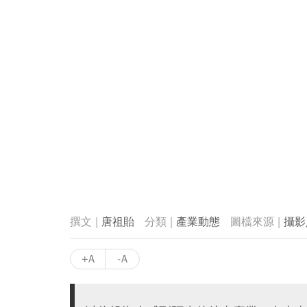
唐祖貽
產業動態
攝影
+A
-A