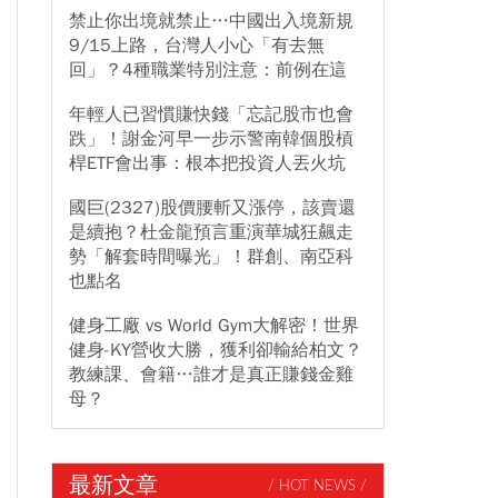
禁止你出境就禁止…中國出入境新規
9/15上路，台灣人小心「有去無
回」？4種職業特別注意：前例在這
年輕人已習慣賺快錢「忘記股市也會
跌」！謝金河早一步示警南韓個股槓
桿ETF會出事：根本把投資人丟火坑
國巨(2327)股價腰斬又漲停，該賣還
是續抱？杜金龍預言重演華城狂飆走
勢「解套時間曝光」！群創、南亞科
也點名
健身工廠 vs World Gym大解密！世界
健身-KY營收大勝，獲利卻輸給柏文？
教練課、會籍…誰才是真正賺錢金雞
母？
最新文章
/ HOT NEWS /