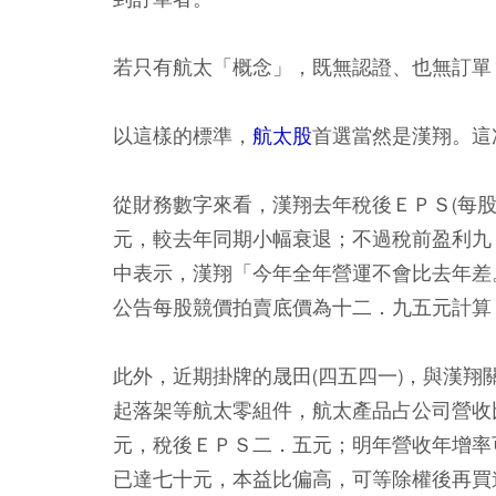
若只有航太「概念」，既無認證、也無訂單
以這樣的標準，
航太股
首選當然是漢翔。這
從財務數字來看，漢翔去年稅後ＥＰＳ(每
元，較去年同期小幅衰退；不過稅前盈利九
中表示，漢翔「今年全年營運不會比去年差
公告每股競價拍賣底價為十二．九五元計算
此外，近期掛牌的晟田(四五四一)，與漢
起落架等航太零組件，航太產品占公司營收
元，稅後ＥＰＳ二．五元；明年營收年增率
已達七十元，本益比偏高，可等除權後再買