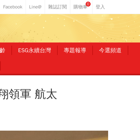
0
齡
ESG永續台灣
專題報導
今選頻道
翔領軍 航太