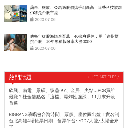
蘋果、微軟、亞馬遜股價攜手創新高 這些科技族群
仍將是台股主流
2020-07-06
他每年從股海賺進百萬，40歲爽退休：用「這指標」
挑台股，10年累積報酬率大勝0050
2020-07-06
熱門話題
/ HOT ARTICLES /
欣興、南電、景碩、臻鼎-KY、金居、尖點...PCB買誰
最賺？杜金龍點名「這檔」爆炸性強漲，11月末升段
首選
BIGBANG演唱會台灣時間、票價、座位圖出爐！實名制
台北高雄4場搶票日期、售票平台…GD/大聲/太陽全來
了