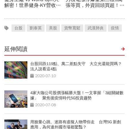
台股
劉泰英
美股
貨幣寬鬆
武漢肺炎
疫情
延伸閱讀
台股回跌119點、萬二差點失守 大立光還能買嗎？
法人說看這4點
2020-07-10
4家大咖公司股價漲幅勝大盤！一文掌握「3組關鍵數
據」 聚焦後疫情時代5G投資趨勢
2020-07-08
用臉量心跳、迷路有虛擬人物帶你走 台灣5G 新創
應用，為何連外國市場都驚豔？