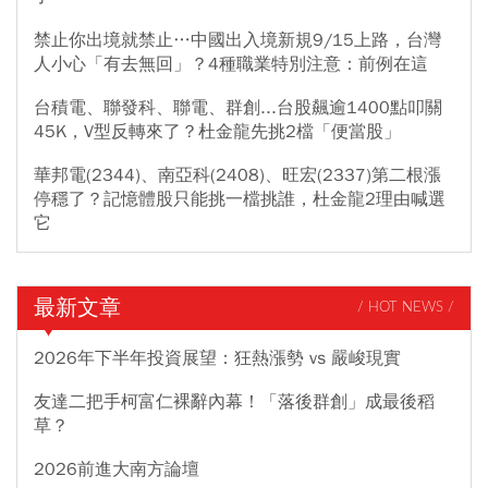
禁止你出境就禁止…中國出入境新規9/15上路，台灣
人小心「有去無回」？4種職業特別注意：前例在這
台積電、聯發科、聯電、群創...台股飆逾1400點叩關
45K，V型反轉來了？杜金龍先挑2檔「便當股」
華邦電(2344)、南亞科(2408)、旺宏(2337)第二根漲
停穩了？記憶體股只能挑一檔挑誰，杜金龍2理由喊選
它
最新文章
/ HOT NEWS /
2026年下半年投資展望：狂熱漲勢 vs 嚴峻現實
友達二把手柯富仁裸辭內幕！「落後群創」成最後稻
草？
2026前進大南方論壇