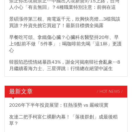
禁止你出境就禁止…中國出入境新規9/15上路，台灣
人小心「有去無回」？4種職業特別注意：前例在這
景碩漲停第三根、南電返千元，欣興快亮燈...3檔我該
買誰？外資先挑它買超了！最新目標價全揭露
早餐吃可頌、拿鐵傷心臟？心臟科名醫堅持20年、早
上9點前不做「5件事」：喝咖啡前先喝「這1杯」更護
心
韓股陷恐慌情緒暴跌43%，謝金河揭南韓社會亂象…8
月繼續看海力士、三星彈跳：行情總在絕望中誕生
最新文章
/ HOT NEWS /
2026年下半年投資展望：狂熱漲勢 vs 嚴峻現實
友達二把手柯富仁裸辭內幕！「落後群創」成最後稻
草？