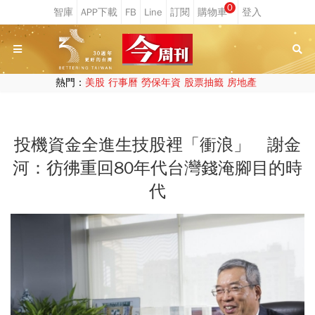
0
熱門：
美股
行事曆
勞保年資
股票抽籤
房地產
投機資金全進生技股裡「衝浪」 謝金
河：彷彿重回80年代台灣錢淹腳目的時
代