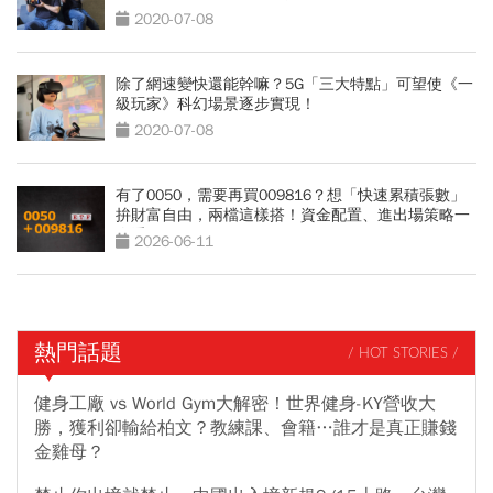
2020-07-08
除了網速變快還能幹嘛？5G「三大特點」可望使《一
級玩家》科幻場景逐步實現！
2020-07-08
有了0050，需要再買009816？想「快速累積張數」
拚財富自由，兩檔這樣搭！資金配置、進出場策略一
次看
2026-06-11
熱門話題
/ HOT STORIES /
健身工廠 vs World Gym大解密！世界健身-KY營收大
勝，獲利卻輸給柏文？教練課、會籍…誰才是真正賺錢
金雞母？