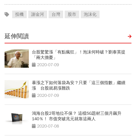
投機
謝金河
台灣
股市
泡沫化
延伸閱讀
台股驚驚漲「有點瘋狂」！泡沫何時破？劉泰英提
「兩大擔憂」
2020-07-09
暴漲之下如何落袋為安？只要「這三個指數」繼續
漲 台股就易漲難跌
2020-07-09
鴻海台股2哥地位不保？ 這檔5G題材三個月飆升
140％！ 市值突破兆元就靠這兩人
2020-07-08