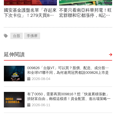
台股
李佛摩
延伸閱讀
009826「台版VT」可以買？股價、配息、成分股…
和全球VT哪不同，為何連周冠男都說009826上市是
邁大步？
2026-08-04
有了0050，需要再買009816？想「快速累積張數」
拚財富自由，兩檔這樣搭！資金配置、進出場策略一
次看
2026-06-11