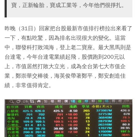
寶，正新輪胎，寶成工業等，今年他們很掙扎。
昨晚（31日）回家把台股最新市值排行榜拉出來看了
一下，有點吃驚，因為排名出現很大的變化。這當
中，聯發科打敗鴻海，登上老二寶座。最大黑馬則是
台達電，今年台達電業績起飛，股價跑到200元以
上，市值居然打敗大立光，成為全台第七大市值企
業，鄭崇華交棒後，海英俊帶著鄭平，鄭安創造佳
績，非常值得肯定。