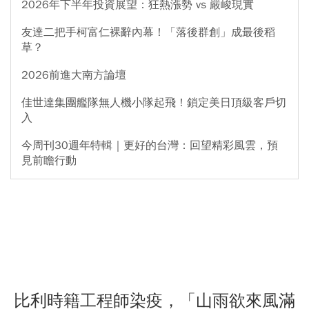
2026年下半年投資展望：狂熱漲勢 vs 嚴峻現實
友達二把手柯富仁裸辭內幕！「落後群創」成最後稻
草？
2026前進大南方論壇
佳世達集團艦隊無人機小隊起飛！鎖定美日頂級客戶切
入
今周刊30週年特輯｜更好的台灣：回望精彩風雲，預
見前瞻行動
比利時籍工程師染疫，「山雨欲來風滿