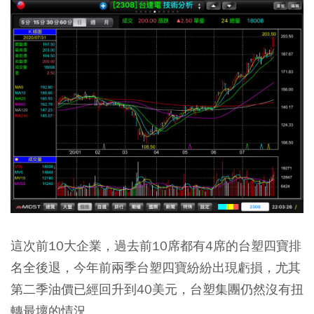
這次前10大企業，過去前10席都有4席的台塑四寶排
名全後退，今年前兩季台塑四寶紛紛出現虧損，尤其
第二季油價已經回升到40美元，台塑集團仍然沒有扭
轉最壞的情況。