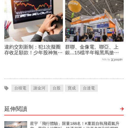
套時間曝光」！群創、南亞
課、會籍…誰才是真正賺錢
科也點名
金雞母？
違約交割新制：犯1次擬圈
群聯、金像電、聯亞、上
存收足額款！少年股神無本
銀...15檔半年報黑馬搶先
當沖翻車、前7月飆百億…
卡位！分析師揭選股4指
Ads by
違約交割後果「想貸款都
標...真能複製鈺創、晶豪科
難」
噴一波？
台積電
謝金河
台股
寶成
台達電
延伸閱讀
星宇「飛行體驗」限量188名！K董親自執飛霸氣升