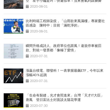
空 星宇小編驚叫：快遞假單！沒來會氣到跺腳腳
2020-08-01
比利時籍工程師染疫，「山雨欲來風滿樓」專家憂社
區感染 陳時中：目前「滿乾淨的」
2020-08-01
瞬間升格成詩人、政府單位也跟風！違規停車被罰
款、對統一發票都「像極了愛情」
2020-07-31
漲贏台積電、聯發科！一表掌握最飆ETF，今年以來
漲幅40％起跳
2020-07-31
「生命有裂縫，光才會照進來」台灣「天才IT大臣」
唐鳳 登日富比士封面談太陽花學運
2020-07-30