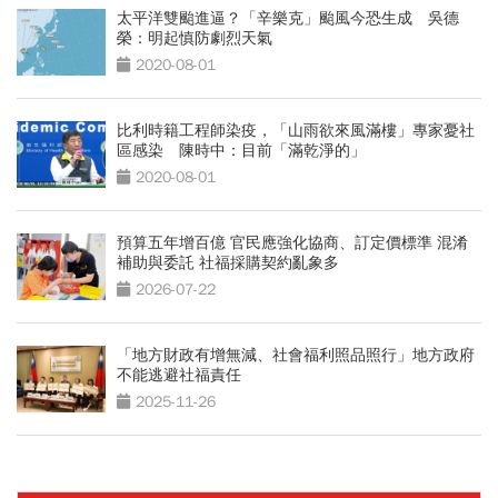
太平洋雙颱進逼？「辛樂克」颱風今恐生成 吳德
榮：明起慎防劇烈天氣
2020-08-01
比利時籍工程師染疫，「山雨欲來風滿樓」專家憂社
區感染 陳時中：目前「滿乾淨的」
2020-08-01
預算五年增百億 官民應強化協商、訂定價標準 混淆
補助與委託 社福採購契約亂象多
2026-07-22
「地方財政有增無減、社會福利照品照行」地方政府
不能逃避社福責任
2025-11-26