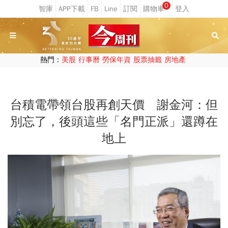
0
熱門：
美股
行事曆
勞保年資
股票抽籤
房地產
台積電帶領台股再創天價 謝金河：但
別忘了，後頭這些「名門正派」還蹲在
地上