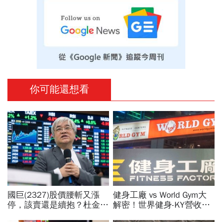
你可能還想看
國巨(2327)股價腰斬又漲
健身工廠 vs World Gym大
停，該賣還是續抱？杜金龍
解密！世界健身-KY營收大
預言重演華城狂飆走勢「解
勝，獲利卻輸給柏文？教練