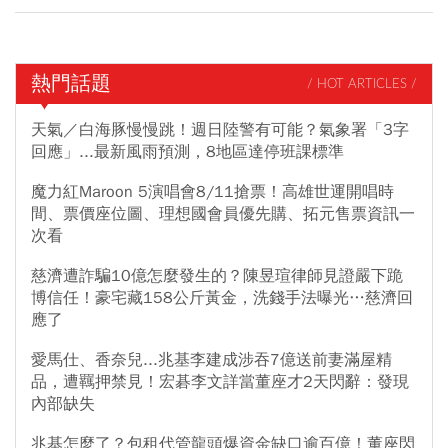
熱門話題
/ HOT ARTICLES /
天氣／白海豚慢慢跳！週日陸警有可能？氣象署「3字
回應」...最新風雨預測，8地區達停班課標準
魔力紅Maroon 5演唱會8/11搶票！高雄世運開唱時
間、票價座位圖、理想國會員優先購、拓元售票資訊一
次看
慈濟遭詐騙10億怎麼發生的？陳昱瑄律師見證嚴下跪
博信任！豪宅藏158公斤黃金，洗錢手法曝光…慈濟回
應了
愛馬仕、香奈兒...兆基李建成涉吞7億送前妻滿屋精
品，遭羈押禁見！宏碁李文詳當董座才2天閃辭：發現
內部缺失
兆基怎麼了？包租代管龍頭爆資金缺口逾百億！董座閃