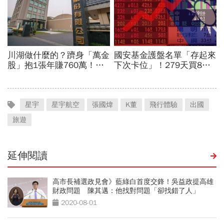
星宇
星宇航空
張國煒
K董
飛行體驗
出國
旅遊
延伸閱讀
高市長補選政見會》藍綠白首度交鋒！吳益政提高雄
財政問題 陳其邁：他找對問題「卻找錯了人」
2020-08-01