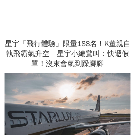
星宇「飛行體驗」限量188名！K董親自
執飛霸氣升空 星宇小編驚叫：快遞假
單！沒來會氣到跺腳腳