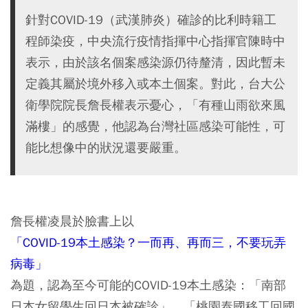
針對COVID-19（武漢肺炎）確診的比利時籍工
程師染疫，中央流行疫情指揮中心指揮官陳時中
表示，由於該名個案感染源仍待釐清，因此暫未
定義其屬於境外移入或本土個案。對此，台大公
衛學院院長詹長權表示憂心，「有種山雨欲來風
滿樓」的感覺，他認為台灣社區感染可能性，可
能比想像中的狀況還要嚴重。
詹長權凌晨於臉書上以
「COVID-19本土感染？一而再、再而三，不要玩弄
病毒」
為題，認為至今可能的COVID-19本土感染：「南部
日本女留學生回日本被確診」、「桃園泰國移工回國