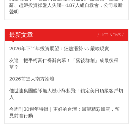
辭、趙姬投資操盤人失聯…187人組自救會，公司最新
聲明
最新文章
/ HOT NEWS /
2026年下半年投資展望：狂熱漲勢 vs 嚴峻現實
友達二把手柯富仁裸辭內幕！「落後群創」成最後稻
草？
2026前進大南方論壇
佳世達集團艦隊無人機小隊起飛！鎖定美日頂級客戶切
入
今周刊30週年特輯｜更好的台灣：回望精彩風雲，預
見前瞻行動