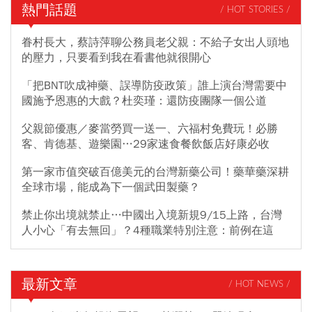
熱門話題
/ HOT STORIES /
眷村長大，蔡詩萍聊公務員老父親：不給子女出人頭地
的壓力，只要看到我在看書他就很開心
「把BNT吹成神藥、誤導防疫政策」誰上演台灣需要中
國施予恩惠的大戲？杜奕瑾：還防疫團隊一個公道
父親節優惠／麥當勞買一送一、六福村免費玩！必勝
客、肯德基、遊樂園…29家速食餐飲飯店好康必收
第一家市值突破百億美元的台灣新藥公司！藥華藥深耕
全球市場，能成為下一個武田製藥？
禁止你出境就禁止…中國出入境新規9/15上路，台灣
人小心「有去無回」？4種職業特別注意：前例在這
最新文章
/ HOT NEWS /