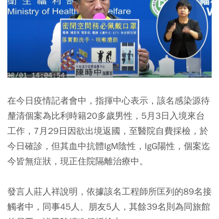
在今日疫情記者會中，指揮中心表示，該名感染源待
釐清個案為比利時籍20多歲男性，5月3日入境來台
工作，7月29日因欲出境返國，至醫院自費採檢，於
今日確診，但其血中抗體IgM陰性，IgG陽性，個案迄
今皆無症狀，現正住院隔離治療中。
發言人莊人祥說明，依據該名工程師所匡列的89名接
觸者中，同事45人、朋友5人，其餘39名則為同旅館