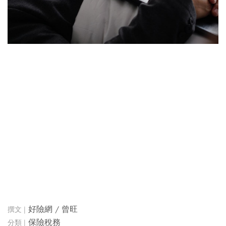
好險網 / 曾旺
保險稅務