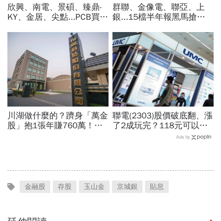
欣興、南電、景碩、臻鼎-
群聯、金像電、聯亞、上
KY、金居、尖點...PCB買誰
銀...15檔半年報黑馬搶先
最賺？杜金龍點名「這檔」
卡位！分析師揭選股4指
11月末升段首選，V轉反彈
標...真能複製鈺創、晶豪科
最快
噴一波？
川湖做什麼的？躋身「萬金
聯電(2303)股價破底翻、漲
股」抱1張年賺760萬！傳
了2成玩完？118元可以
產鐵工廠如何翻身「只有兩
買？展望大好為何外資2天
Ads by
根鐵憑什麼賣這麼貴」？
賣超5.7萬張，可能原因曝
光
金融股
存股
玉山金
京城銀
貼息