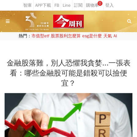
0
熱門：
市值型etf
股票股利怎麼算
esg是什麼
天氣
AI
金融股落難，別人恐懼我貪婪...一張表
看：哪些金融股可能是錯殺可以撿便
宜？