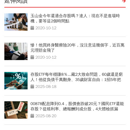
延伸閱讀
玉山金今年還適合存股嗎？達人：現在不是進場時
機，要等這2個時間點
2020-10-12
慘！他買終身醫療險20年，沒注意這幾個字，近百萬
元理賠金飛了
2020-10-12
存股ETF每年穩賺8％...藏2大致命問題，60歲還是窮
人！他從負債千萬翻身、35歲財富自由：1招5年把
100萬變1千萬
2025-08-18
00878配息降到0.4，股價會跌破20元？國民ETF還能
存股？從殖利率、總報酬到成分股，4大體檢抓漏
2025-08-20