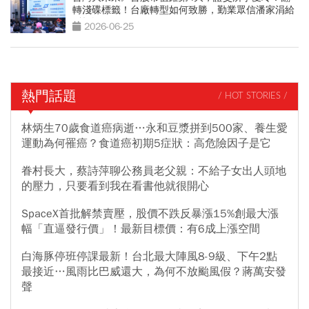
轉淺碟標籤！台廠轉型如何致勝，勤業眾信潘家涓給
3策略
2026-06-25
熱門話題
/ HOT STORIES /
林炳生70歲食道癌病逝…永和豆漿拼到500家、養生愛
運動為何罹癌？食道癌初期5症狀：高危險因子是它
眷村長大，蔡詩萍聊公務員老父親：不給子女出人頭地
的壓力，只要看到我在看書他就很開心
SpaceX首批解禁賣壓，股價不跌反暴漲15%創最大漲
幅「直逼發行價」！最新目標價：有6成上漲空間
白海豚停班停課最新！台北最大陣風8-9級、下午2點
最接近…風雨比巴威還大，為何不放颱風假？蔣萬安發
聲