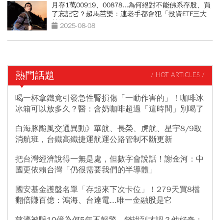
月存1萬00919、00878...為何絕對不能佛系存股、買
了忘記它？超馬芭樂：連老手都會犯「投資ETF三大
禁忌」
2025-08-08
熱門話題
/ HOT ARTICLES /
喝一杯拿鐵竟引發急性腎損傷「一動作害的」！咖啡冰
冰箱可以放多久？醫：含奶咖啡超過「這時間」別喝了
白海豚颱風交通異動》華航、長榮、虎航、星宇8/9取
消航班，台鐵高鐵捷運航運公路管制不斷更新
把台灣經濟說得一無是處，但數字會說話！謝金河：中
國更依賴台灣「仍很需要我們的半導體」
國安基金護盤名單「存起來下次卡位」！279天買8檔
翻倍賺百億：鴻海、台達電...唯一金融股是它
慈濟被騙10億為何5年不報警、錢找到才認？他好奇：