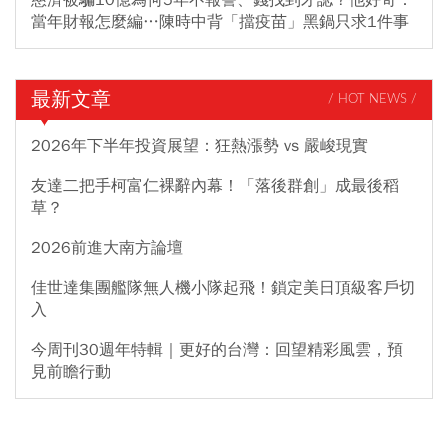
當年財報怎麼編…陳時中背「擋疫苗」黑鍋只求1件事
最新文章
/ HOT NEWS /
2026年下半年投資展望：狂熱漲勢 vs 嚴峻現實
友達二把手柯富仁裸辭內幕！「落後群創」成最後稻
草？
2026前進大南方論壇
佳世達集團艦隊無人機小隊起飛！鎖定美日頂級客戶切
入
今周刊30週年特輯｜更好的台灣：回望精彩風雲，預
見前瞻行動