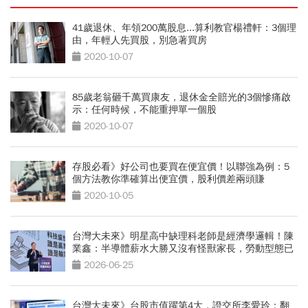
41歲退休、年領200萬股息...算利教官楊禮軒：3個理
由，年輕人先買股，別急著買房
2020-10-07
85歲老翁砸千萬買康友，退休金全賠光的3個慘痛啟
示：任何時候，不能重押單一個股
2020-10-07
存股必看》好公司也要買在便宜價！以聯強為例：5
個方法教你準確算出便宜價，股利價差兩頭賺
2020-10-05
台灣大未來》明星高中缺理科老師是經濟學邏輯！陳
業鑫：半導體薪水大勝又沒有怪獸家長，勞動型態已
轉變
2026-06-25
台灣大未來》台股市值躍第4大，證交所李愛玲：翻