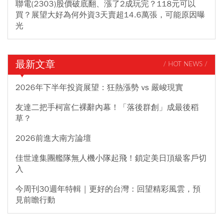
聯電(2303)股價破底翻、漲了2成玩完？118元可以
買？展望大好為何外資3天賣超14.6萬張，可能原因曝
光
最新文章
/ HOT NEWS /
2026年下半年投資展望：狂熱漲勢 vs 嚴峻現實
友達二把手柯富仁裸辭內幕！「落後群創」成最後稻
草？
2026前進大南方論壇
佳世達集團艦隊無人機小隊起飛！鎖定美日頂級客戶切
入
今周刊30週年特輯｜更好的台灣：回望精彩風雲，預
見前瞻行動