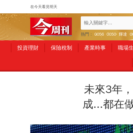
在今天看見明天
熱門：
0056
0050
輝達
0
投資理財
保險稅制
產業時事
職場
未來3年
成...都