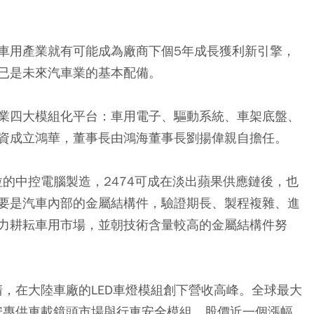
車用產業就有可能成為廠商下個5年成長獲利新引擎，
已是未來汽車業的基本配備。
用產業四大模組化平台：車用電子、驅動系統、車架底盤、
資成立鴻華，董事長由鴻海董事長劉揚偉親自擔任。
特斯拉的中控電腦製造，2474可成在淡出蘋果供應鏈後，也
要是汽車內部的金屬結構件，驗證期長、製程複雜、進
力耕耘車用市場，並朝技術含量較高的金屬結構件努
清，在大陸車廠的LED車燈模組創下營收高峰。全球最大
淳安專供車載鏡頭市場與行車安全模組，股價近一個漲幅