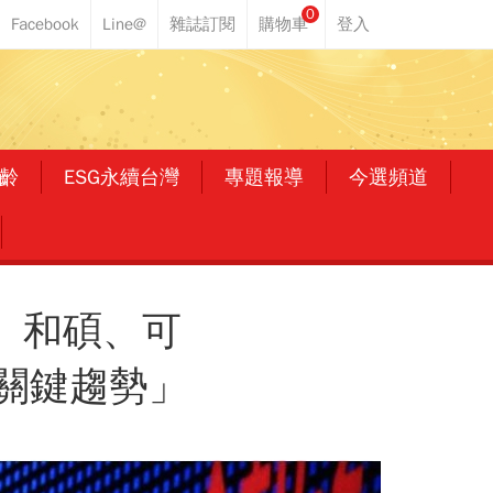
0
齡
ESG永續台灣
專題報導
今選頻道
、和碩、可
「關鍵趨勢」