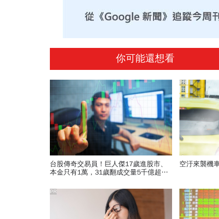
你可能還想看
PR
台股傳奇交易員！巨人傑17歲進股市、
空汙來襲機
本金只有1萬，31歲翻成交量5千億超級
散戶：即使賠1元也要找出原因
PR