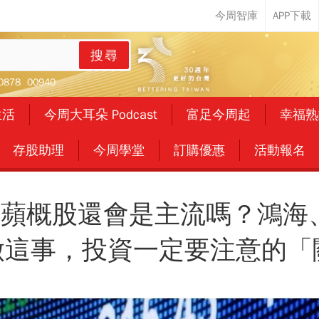
搜尋
0878
00940
生活
今周大耳朵 Podcast
富足今周起
幸福熟
存股助理
今周學堂
訂購優惠
活動報名
，蘋概股還會是主流嗎？鴻海
在做這事，投資一定要注意的