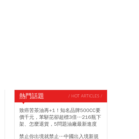
熱門話題
/ HOT ARTICLES /
致癌苦茶油再+1！知名品牌500CC要
價千元，苯駢芘卻超標3倍…216瓶下
架、怎麼退貨，5問題油廠最新進度
禁止你出境就禁止…中國出入境新規