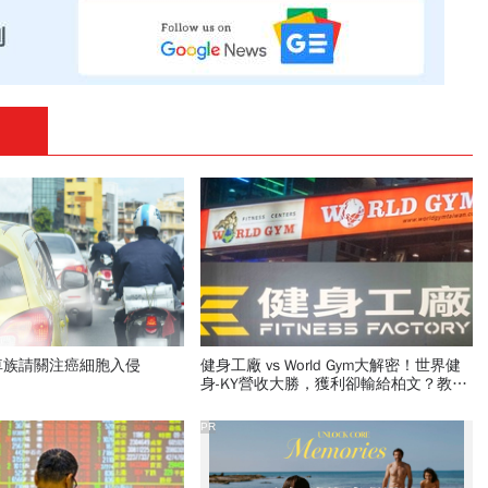
車族請關注癌細胞入侵
健身工廠 vs World Gym大解密！世界健
身-KY營收大勝，獲利卻輸給柏文？教練
課、會籍…誰才是真正賺錢金雞母？
PR