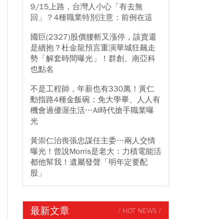
9/15上路，台灣人小心「有去無
回」？4種職業特別注意：前例在這
國巨(2327)股價腰斬又漲停，該賣還
是續抱？杜金龍預言重演華城狂飆走
勢「解套時間曝光」！群創、南亞科
也點名
不是工程師，年薪也有330萬！黃仁
勳指路4種金飯碗：免大學畢、人人有
機會過優渥生活…AI時代搶手職業曝
光
黃崇仁治喪張忠謀任主委…兩人交情
曝光！曾說Morris是老大：力積電能活
都他幫我！遺屬發聲「明年定要配
股」
最新文章
/ HOT NEWS /