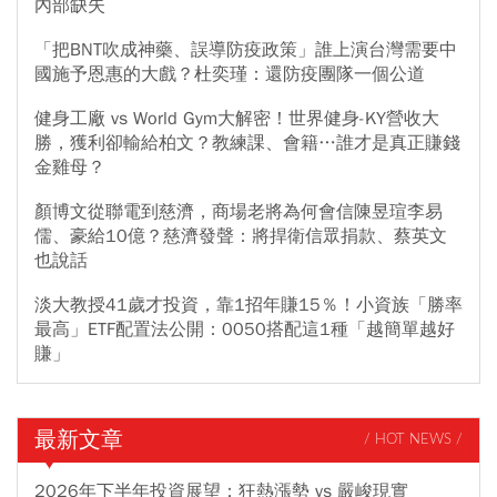
內部缺失
「把BNT吹成神藥、誤導防疫政策」誰上演台灣需要中
國施予恩惠的大戲？杜奕瑾：還防疫團隊一個公道
健身工廠 vs World Gym大解密！世界健身-KY營收大
勝，獲利卻輸給柏文？教練課、會籍…誰才是真正賺錢
金雞母？
顏博文從聯電到慈濟，商場老將為何會信陳昱瑄李易
儒、豪給10億？慈濟發聲：將捍衛信眾捐款、蔡英文
也說話
淡大教授41歲才投資，靠1招年賺15％！小資族「勝率
最高」ETF配置法公開：0050搭配這1種「越簡單越好
賺」
最新文章
/ HOT NEWS /
2026年下半年投資展望：狂熱漲勢 vs 嚴峻現實