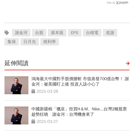
當沖翻車、前7月飆百億…
最賺？杜金龍點名「這檔」
Ads by
違約交割後果「想貸款都
11月末升段首選，V轉反彈
難」
最快
謝金河
台股
基本面
EPS
台積電
老謝
集保
日月光
殖利率
延伸閱讀
鴻海最大中國對手股價腰斬 市值蒸發700億台幣！ 謝
金河：被美國盯上後 投資人該小心了
2021-03-28
中國新疆棉「獵巫」拒買H＆M、Nike...台灣2種股票
趁勢狂噴 謝金河：台灣機會來了
2021-03-27