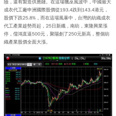
險，還有製造供應鏈。在這場獵巫風波中，中國最大
成衣代工廠申洲國際股價從193.4跌到143.4港元，
股價下跌25.8%，而在這場風暴中，台灣的紡織成衣
代工產業趁勢而起，25日新纖，南紡，東隆興業漲
停，儒鴻直逼500元，聚陽創了250元新高，整個紡
織產業股價全面大漲。