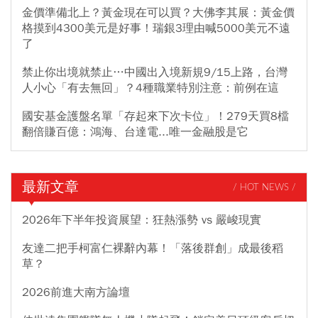
金價準備北上？黃金現在可以買？大佛李其展：黃金價
格摸到4300美元是好事！瑞銀3理由喊5000美元不遠
了
禁止你出境就禁止…中國出入境新規9/15上路，台灣
人小心「有去無回」？4種職業特別注意：前例在這
國安基金護盤名單「存起來下次卡位」！279天買8檔
翻倍賺百億：鴻海、台達電...唯一金融股是它
最新文章
/ HOT NEWS /
2026年下半年投資展望：狂熱漲勢 vs 嚴峻現實
友達二把手柯富仁裸辭內幕！「落後群創」成最後稻
草？
2026前進大南方論壇