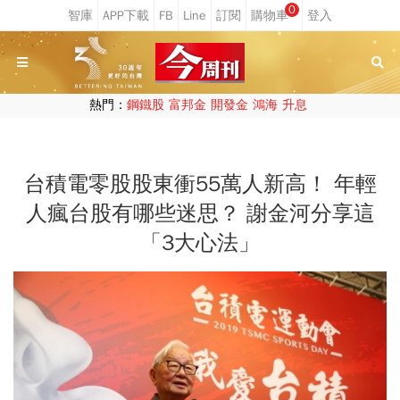
0
熱門：
鋼鐵股
富邦金
開發金
鴻海
升息
台積電零股股東衝55萬人新高！ 年輕
人瘋台股有哪些迷思？ 謝金河分享這
「3大心法」