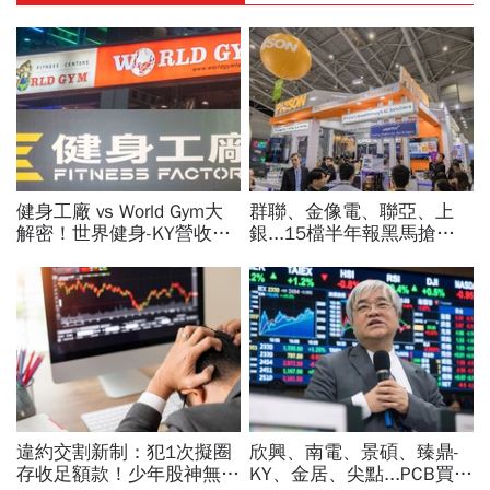
健身工廠 vs World Gym大
群聯、金像電、聯亞、上
解密！世界健身-KY營收大
銀...15檔半年報黑馬搶先
勝，獲利卻輸給柏文？教練
卡位！分析師揭選股4指
課、會籍…誰才是真正賺錢
標...真能複製鈺創、晶豪科
金雞母？
噴一波？
違約交割新制：犯1次擬圈
欣興、南電、景碩、臻鼎-
存收足額款！少年股神無本
KY、金居、尖點...PCB買誰