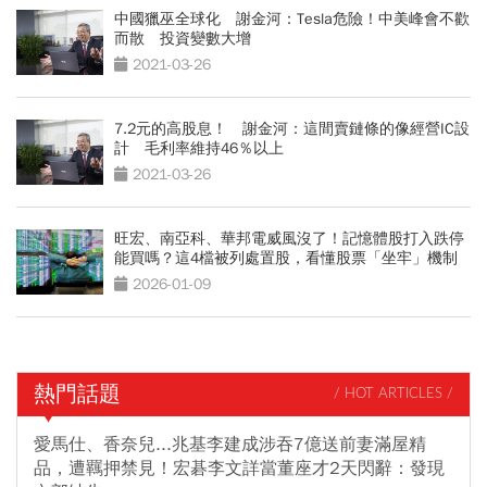
中國獵巫全球化 謝金河：Tesla危險！中美峰會不歡
而散 投資變數大增
2021-03-26
7.2元的高股息！ 謝金河：這間賣鏈條的像經營IC設
計 毛利率維持46％以上
2021-03-26
旺宏、南亞科、華邦電威風沒了！記憶體股打入跌停
能買嗎？這4檔被列處置股，看懂股票「坐牢」機制
2026-01-09
熱門話題
/ HOT ARTICLES /
愛馬仕、香奈兒...兆基李建成涉吞7億送前妻滿屋精
品，遭羈押禁見！宏碁李文詳當董座才2天閃辭：發現