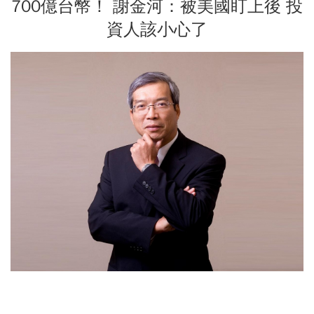
700億台幣！ 謝金河：被美國盯上後 投
資人該小心了