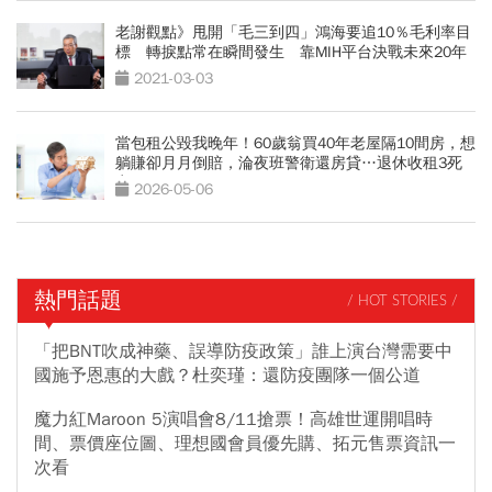
老謝觀點》甩開「毛三到四」鴻海要追10％毛利率目
標 轉捩點常在瞬間發生 靠MIH平台決戰未來20年
2021-03-03
當包租公毀我晚年！60歲翁買40年老屋隔10間房，想
躺賺卻月月倒賠，淪夜班警衛還房貸…退休收租3死
穴
2026-05-06
熱門話題
/ HOT STORIES /
「把BNT吹成神藥、誤導防疫政策」誰上演台灣需要中
國施予恩惠的大戲？杜奕瑾：還防疫團隊一個公道
魔力紅Maroon 5演唱會8/11搶票！高雄世運開唱時
間、票價座位圖、理想國會員優先購、拓元售票資訊一
次看