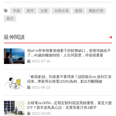
年線
股市
台股
分批出場
餘韻
萬點行情
股災
延伸閱讀
他all in所有積蓄填補妻子的財務缺口，卻發現她改不
了...40歲的離婚領悟：人生同股票，停損很重要
2021-07-16
「帳面虧損」到底要不要理會？認賠殺出vs.放到它漲
回來...專家用台積電(2330)為例，點出判斷關鍵
2021-06-22
台積電vs.0050...定期定額到底該買績優股，還是大盤
ETF？股市老鳥真心話：其實答案只有2個字
2021-04-09