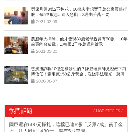
勞保月領3萬2不夠花，60歲夫妻想賣千萬公寓買銀行
股，領5％股息...達人急勸：3理由千萬不要
2021-03-09
農曆年大掃除，他才發現89歲老母親竟有50張「10年
前買的台積電」...轉眼2千多萬獲利啟示
2021-01-20
慈濟遭詐騙10億怎麼發生的？陳昱瑄律師見證嚴下跪
博信任！豪宅藏158公斤黃金，洗錢手法曝光…慈濟
回應了
2026-08-07
熱門話題
/ HOT STORIES /
國巨還在500元掙扎，這檔已連6漲「反彈7成」衝千金
股，法人喊到1430元，還有5成空間