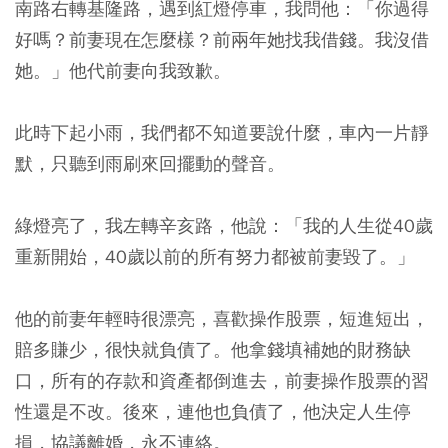
南路右轉基隆路，遇到紅燈停車，我問他：「你過得
好嗎？前妻現在怎麼樣？前兩年她找我借錢。我沒借
她。」他代前妻向我致歉。
此時下起小雨，我們都不知道要說什麼，車內一片靜
默，只聽到雨刷來回擺動的聲音。
綠燈亮了，我左轉辛亥路，他說：
「我的人生從40歲
重新開始，40歲以前的所有努力都被前妻毀了。」
他的前妻年輕時很漂亮，喜歡操作股票，短進短出，
賠多賺少，很快就負債了。他拿錢填補她的財務缺
口，所有的存款和資產都倒進去，前妻操作股票的習
性還是不改。後來，連他也負債了，他決定人生停
損，協議離婚，永不連絡。