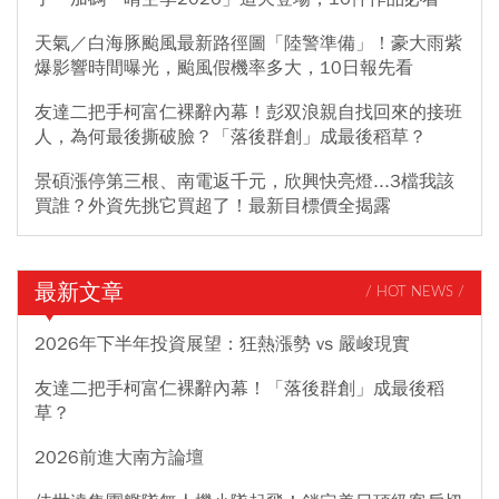
天氣／白海豚颱風最新路徑圖「陸警準備」！豪大雨紫
爆影響時間曝光，颱風假機率多大，10日報先看
友達二把手柯富仁裸辭內幕！彭双浪親自找回來的接班
人，為何最後撕破臉？「落後群創」成最後稻草？
景碩漲停第三根、南電返千元，欣興快亮燈...3檔我該
買誰？外資先挑它買超了！最新目標價全揭露
最新文章
/ HOT NEWS /
2026年下半年投資展望：狂熱漲勢 vs 嚴峻現實
友達二把手柯富仁裸辭內幕！「落後群創」成最後稻
草？
2026前進大南方論壇