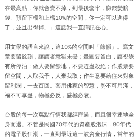
在最高點，你就會賣不掉，到最後套牢，賺錢變賠
錢。預留下檔和上檔10%的空間，你一定可以進得
了，並且出得掉。」這話我一直謹記在心。
用文學的語言來說，這10%的空間叫「餘韻」。寫文
章要留餘韻，讓讀者意猶未盡；畫圖要留白，讓視覺
有所停泊；做人要留餘地，不要趕盡殺絕；作股票要
留空間，人取我予，人棄我取；作生意要給往來對象
留利潤，一去百回。套用佛家的智慧，勢不可用滿，
福不可享盡，物極必反，盛極必衰。
台股的每一次萬點行情我都經歷過，而且很幸運地全
身而退。不管是民國70年代的資產股泡沫，80年代
的電子股狂潮，一直到最近這一波資金行情，當年的