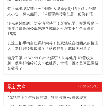
禁止你出境就禁止…中國出入境新規9/15上路，台灣
人小心「有去無回」？4種職業特別注意：前例在這
漢光演習斷網、防空演習時間！影響範圍、交通異動…
捷運台鐵高鐵公車停駛？城鎮韌性演習不配合最高罰
15萬
友達二把手柯富仁裸辭內幕！彭双浪親自找回來的接班
人，為何最後撕破臉？「落後群創」成最後稻草？
健身工廠 vs World Gym大解密！世界健身-KY營收大
勝，獲利卻輸給柏文？教練課、會籍…誰才是真正賺錢
金雞母？
最新文章
/ HOT NEWS /
2026年下半年投資展望：狂熱漲勢 vs 嚴峻現實