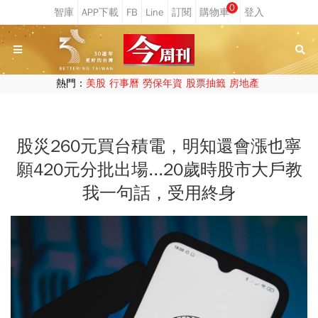
0
熱門：
美股
行事曆
勞保年資
股票抽籤
房地產
股災260元買台積電，明知還會漲也寧
願420元分批出場...20歲時股市大戶教
我一句話，受用終身