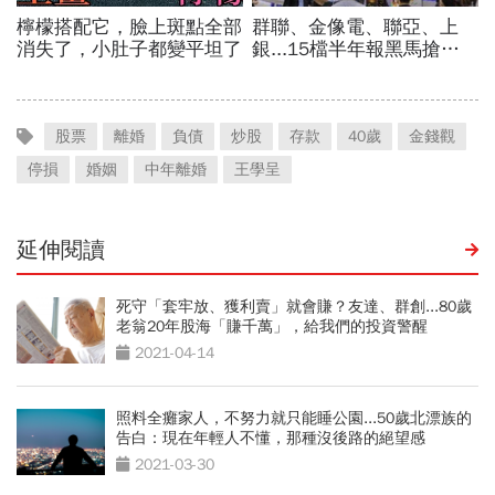
股票
離婚
負債
炒股
存款
40歲
金錢觀
停損
婚姻
中年離婚
王學呈
延伸閱讀
死守「套牢放、獲利賣」就會賺？友達、群創...80歲
老翁20年股海「賺千萬」，給我們的投資警醒
2021-04-14
照料全癱家人，不努力就只能睡公園...50歲北漂族的
告白：現在年輕人不懂，那種沒後路的絕望感
2021-03-30