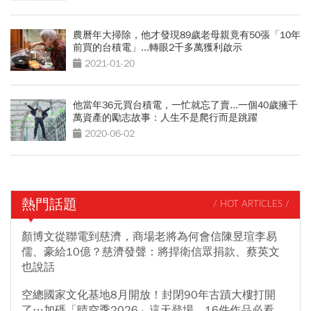
農曆年大掃除，他才發現89歲老母親竟有50張「10年
前買的台積電」...轉眼2千多萬獲利啟示
2021-01-20
他當年36元買台積電，一忙就忘了賣...一個40歲擁千
萬資產的勵志故事：人生不是爬行而是跳躍
2020-06-02
熱門話題
/ HOT ARTICLES /
顏博文從聯電到慈濟，商場老將為何會信陳昱瑄李易
儒、豪給10億？慈濟發聲：將捍衛信眾捐款、蔡英文
也說話
空總國家文化基地8月開放！封閉90年古蹟大樓打開
了…加碼「晴空季2026」這天登場，16件作品必看