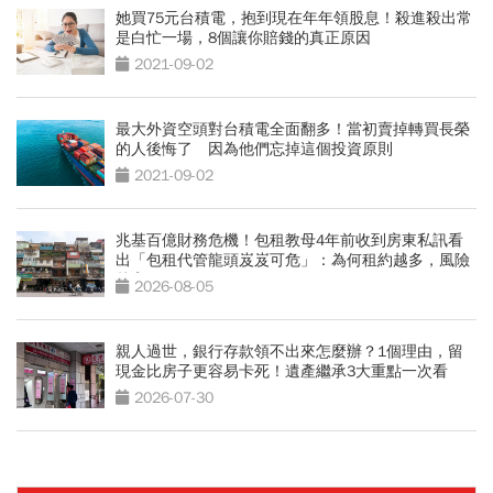
她買75元台積電，抱到現在年年領股息！殺進殺出常
是白忙一場，8個讓你賠錢的真正原因
2021-09-02
最大外資空頭對台積電全面翻多！當初賣掉轉買長榮
的人後悔了 因為他們忘掉這個投資原則
2021-09-02
兆基百億財務危機！包租教母4年前收到房東私訊看
出「包租代管龍頭岌岌可危」：為何租約越多，風險
越高？
2026-08-05
親人過世，銀行存款領不出來怎麼辦？1個理由，留
現金比房子更容易卡死！遺產繼承3大重點一次看
2026-07-30