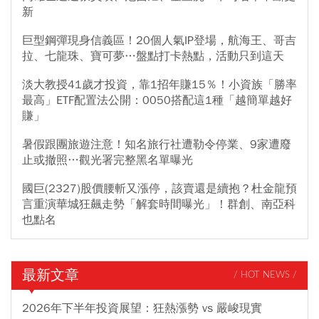
新
巨型鋼彈現身信義區！20個人氣IP登場，航海王、哥吉
拉、七龍珠、寶可夢…盤點打卡熱點，活動只到這天
淡大教授41歲才投資，靠1招年賺15％！小資族「勝率
最高」ETF配置法公開：0050搭配這1種「越簡單越好
賺」
暑假跟團旅遊注意！知名旅行社遭勒令停業、9家遭廢
止或撤照…觀光署完整黑名單曝光
國巨(2327)股價腰斬又漲停，該賣還是續抱？杜金龍預
言重演華城狂飆走勢「解套時間曝光」！群創、南亞科
也點名
最新文章
/ HOT NEWS /
2026年下半年投資展望：狂熱漲勢 vs 嚴峻現實