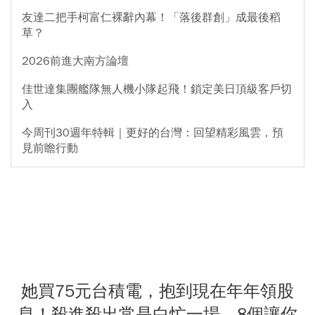
友達二把手柯富仁裸辭內幕！「落後群創」成最後稻
草？
2026前進大南方論壇
佳世達集團艦隊無人機小隊起飛！鎖定美日頂級客戶切
入
今周刊30週年特輯｜更好的台灣：回望精彩風雲，預
見前瞻行動
她買75元台積電，抱到現在年年領股
息！殺進殺出常是白忙一場，8個讓你