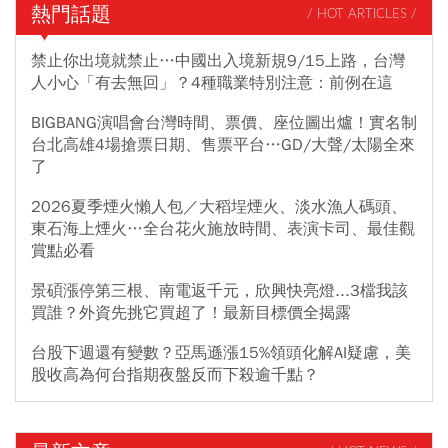
熱門話題
/ HOT ARTICLES /
禁止你出境就禁止…中國出入境新規9/15上路，台灣
人小心「有去無回」？4種職業特別注意：前例在這
BIGBANG演唱會台灣時間、票價、座位圖出爐！實名制
台北高雄4場搶票日期、售票平台…GD/大聲/太陽全來
了
2026夏季煙火懶人包／大稻埕煙火、淡水漁人碼頭、
東石海上煙火…全台花火施放時間、表演卡司、最佳觀
賞點必看
景碩漲停第三根、南電返千元，欣興快亮燈...3檔我該
買誰？外資先挑它買超了！最新目標價全揭露
台股下週還有變數？亞馬遜漲15%領頭化解AI疑慮，美
股收高為何台指期夜盤反而下殺逾千點？