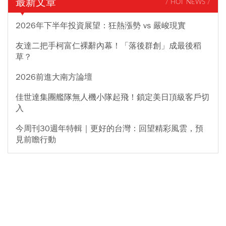
最新文章
/ HOT NEWS /
2026年下半年投資展望：狂熱漲勢 vs 嚴峻現實
友達二把手柯富仁裸辭內幕！「落後群創」成最後稻
草？
2026前進大南方論壇
佳世達集團艦隊無人機小隊起飛！鎖定美日頂級客戶切
入
今周刊30週年特輯｜更好的台灣：回望精彩風雲，預
見前瞻行動