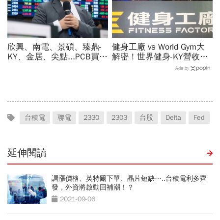
欣興、南電、景碩、臻鼎-
健身工廠 vs World Gym大
KY、金居、尖點...PCB買誰
解密！世界健身-KY營收大
最賺？杜金龍點名「這檔」
勝，獲利卻輸給柏文？教練
Ads by
11月末升段首選，V轉反彈
課、會籍…誰才是真正賺錢
最快
金雞母？
台積電
聯電
2330
2303
台股
Delta
Fed
延伸閱讀
調漲價格、英特爾下單、晶片短缺…..台積電利多齊
發，外資將啟動回補潮！？
2021-09-06