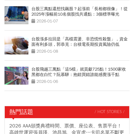
台股三萬點還想找飆股？起漲前「長相都很像」！從
2025年漲幅前10名個股找共通點：3個標準曝光
2026-01-07
台股漲多拉回是「高檔震盪、非恐慌性殺盤」，資金
面有利多頭，郭恭克：台積電長期投資風險仍低
2026-01-08
台股飛越三萬點「這5檔」就貢獻725點！1500家收
黑都在白忙？阮慕驊：抱錯買錯誰能感覺漲千點
2026-01-06
熱門話題
/ HOT STORIES /
2026 AAA頒獎典禮時間、票價、座位表、售票平台！
高雄世運迎張員瑛、池昌旭、金宣虎…卡司名單不斷更