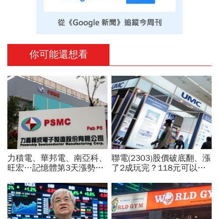
你可能還想看
力積電、華邦電、南亞科、
聯電(2303)股價破底翻、漲
旺宏…記憶體第3天漲勢繼
了2成玩完？118元可以
續，外資只剩它沒買超還大
買？展望大好為何外資2天
賣！力積電漲停原因曝光
賣超5.7萬張，可能原因曝
光