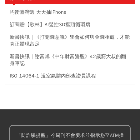
均衡臺灣週 天天抽iPhone
訂閱贈【歌林】AI聲控3D擺頭循環扇
新書快訊｜《打開錢意識》學會如何與金錢相處，才能
真正體現富足
新書快訊｜謝富旭《中年財富覺醒》42歲窮大叔的翻
身筆記
ISO 14064-1 溫室氣體內部查證員課程
「防詐騙提醒」今周刊不會要求並指示您至ATM操