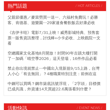
熱門話題
/ HOT ARTICLES /
父親節優惠／麥當勞買一送一、六福村免費玩！必勝
客、肯德基、遊樂園…29家速食餐飲飯店好康必收
《吉伊卡哇》電影7/31上映！威秀影城特典、預售套
票…販售資訊整理，討伐棒+小卡必收、上映戲院一文
看
空總國家文化基地8月開放！封閉90年古蹟大樓打開
了…加碼「晴空季2026」這天登場，16件作品必看
禁止你出境就禁止…中國出入境新規9/15上路，台灣
人小心「有去無回」？4種職業特別注意：前例在這
中鋼可以買嗎？鋼市築底訊號浮現，「2字頭」目標價
已成共識，外資連14天買超22.6萬張看到什麼？
活動快訊
/ EVENT NEWS /