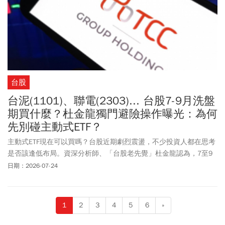
台股
台泥(1101)、聯電(2303)... 台股7-9月洗盤
期買什麼？杜金龍獨門避險操作曝光：為何
先別碰主動式ETF？
主動式ETF現在可以買嗎？台股近期劇烈震盪，不少投資人都在思考
是否該逢低布局。資深分析師、「台股老先覺」杜金龍認為，7至9
月並非布局主動式ETF的好時機。他建議，現在若想撿便宜可優先分
日期：2026-07-24
批買進台積電(2330)，此外，他也透露自己近期逆勢加碼聯電(2303)
與台泥(1101)兩檔個股，作為第三季布局重點。其中，向來被視為傳
產股的台泥，為何能獲得杜金龍青睞？背後的投資邏輯一次解析。
1
2
3
4
5
6
»