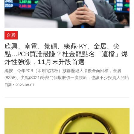
台股
欣興、南電、景碩、臻鼎-KY、金居、尖
點...PCB買誰最賺？杜金龍點名「這檔」爆
炸性強漲，11月末升段首選
編按：今年PCB（印刷電路板）族群歷經大漲後全面回檔，金居
(8358)、尖點(8021)等熱門個股股價一度腰斬，也讓不少投資人開始
思考：「PCB還能買嗎？欣興(3037)、南電(8046)等ABF載板族群是
日期：2026-08-07
否將接棒AI行情？」股市老先覺杜金龍指出，相較於一般PCB，ABF
載板受惠AI、高效能運算（HPC）需求，未來幾年獲利成長更具爆發
力，其中欣興更被視為下一波主升段的布局重點。