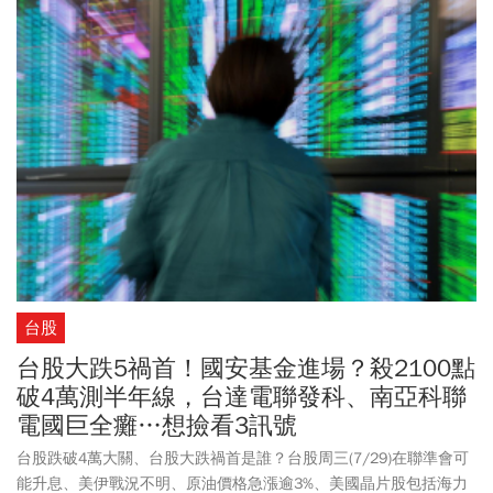
復華未來50) 也是一路鎖死15.41元爆量69萬張，兩檔主動式ETF霸
榜成交量前一二名。先前喊出「砸1億元買0050」被市場封為
0050「1億男」的分析師郭哲榮(哲哲)，其重倉布局的0050股價同步
走強。以郭哲榮平均每股約93.3元價格買進、再以0050盤中高點
101.70元計算，每股價差高達8.4元，郭哲榮手上1100張的0050，
盤中帳面獲利瞬間超過9百萬。投資人關心，台股大跌後反彈近3千
點，後續該如何布局？主動式ETF又該如何操作？
台股
台股大跌5禍首！國安基金進場？殺2100點
破4萬測半年線，台達電聯發科、南亞科聯
電國巨全癱…想撿看3訊號
台股跌破4萬大關、台股大跌禍首是誰？台股周三(7/29)在聯準會可
能升息、美伊戰況不明、原油價格急漲逾3%、美國晶片股包括海力