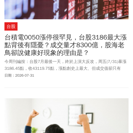
台股
台積電0050漲停很罕見，台股3186最大漲
點背後有隱憂？成交量才8300億，股海老
鳥卻說健康好現象的理由是？
今周刊編按：台股7月最後一天，終於上演大反攻，周五(7/31)暴漲
3186.45點，收43119.75點，漲點創史上最大、但成交值卻只有
8337.13億元，主要是不少個股開盤就強勢鎖漲停，讓投資人想買也
日期：2026-07-31
買不到。權值股台積電(2330)大漲220元到2425元漲停價，市值增
5.71兆元，創下台積電掛牌以來第3次漲停紀錄。其他多檔個股也紛
紛漲停，IC設計龍頭聯發科(2454)上漲320元至3,555元；鴻海
(2317)盤中一度漲停在252元，終場收250.5元上漲21元或9.15%。AI
電源大廠台達電(2308)盤中一度飆至1680元漲停，終場上漲110元或
7.19%收1640元；台光電(2383)4745元漲停鎖死；聯電(2303)也漲
停121元。封測族群部分，日月光投控(3711)、京元電(2449) 、力成
(6239)同步漲停，記憶體族群更是全面亮燈，南亞科(2408)收360.5