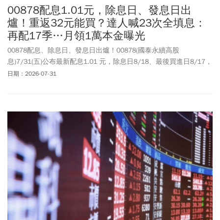
00878配息1.01元，除息日、發息日出
爐！重返32元能買？達人喊23次全填息：
再配17季…月領1萬本金曝光
00878配息、除息日、發息日出爐！00878(國泰永續高股
息)7/31(五)公布最新配息1.01 元，除息日8/18、最後買進日8/17，
發息日9/11。00878本波股價最低跌到30.3元，週五(7/31)大漲
日期：2026-07-31
3.89%來到32.43元之上，配息1.01 元，推估單次配息率3.11%，年
化配息率約12.46%。