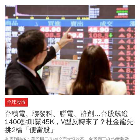
買了。沒想到7/31居然漲停，他說好像中了樂透」。施昇輝說，網
友知道今年4月底也可以買到90幾元，但當時不敢買，現在又看到90
幾元，就決定不要再等更低了。「他安慰自己，4月底買的人只要沒
賣，不就跟他現在買一樣？我有回他，他少了0.6元的股息。他說沒
關係，終於開始行動才更重要」。施昇輝分享，有人知道0050的時
間很晚，但你不能跟他說為什麼不早一點買？「任何時間看到、任
何時間知道0050的人，我都該告訴這些人我現在有買，讓他知道他
並不孤單」。
全球股市
台積電、聯發科、聯電、群創...台股飆逾
1400點叩關45K，V型反轉來了？杜金龍先
挑2檔「便當股」
今周刊編按：美股周二(8/4)全面大漲收高，台股周三(8/5)受到激