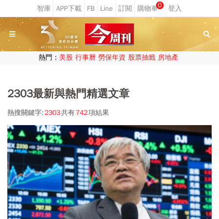
0
熱門：
美股
行事曆
勞保年資
股票抽籤
房地產
2303最新與熱門精選文章
熱搜關鍵字:
2303
共有
742
項結果