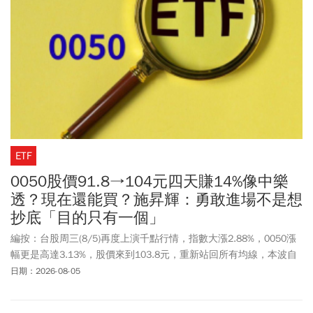
ETF
0050股價91.8→104元四天賺14%像中樂
透？現在還能買？施昇輝：勇敢進場不是想
抄底「目的只有一個」
編按：台股周三(8/5)再度上演千點行情，指數大漲2.88%，0050漲
幅更是高達3.13%，股價來到103.8元，重新站回所有均線，本波自
最低91.8元、到周三盤中最高104.75元，已經大漲超過14%。樂活
日期：2026-08-05
大叔施昇輝分享，有網友私訊他，說今年初才知道0050，但看著它
一直漲，都不敢進場。「前幾天看了我的貼文，終於在上週四進場