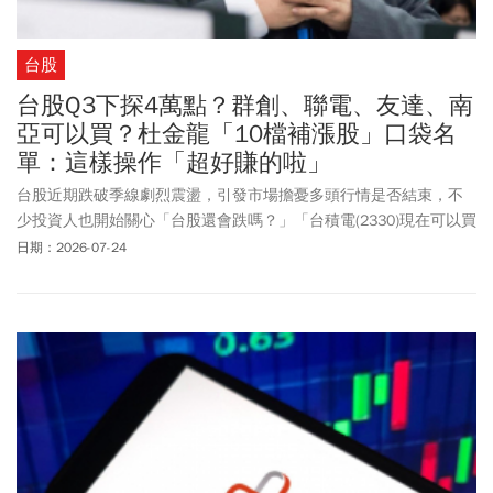
台股
台股Q3下探4萬點？群創、聯電、友達、南
亞可以買？杜金龍「10檔補漲股」口袋名
單：這樣操作「超好賺的啦」
台股近期跌破季線劇烈震盪，引發市場擔憂多頭行情是否結束，不
少投資人也開始關心「台股還會跌嗎？」「台積電(2330)現在可以買
嗎？」資深分析師杜金龍認為，第三季台股將進入4萬點至4萬4千點
日期：2026-07-24
的箱型整理，但第四季有望展開末升段行情，2027年更有機會挑戰5
萬點至5萬3千點。杜金龍也公開獨門「台積電百元價差操作法」，
並點名聯發科(2454)、台達電(2308)、南亞(1303)、台化(1326)、華
通(2313)、聯電(2303)、群創(3481)等值得留意的布局標的。