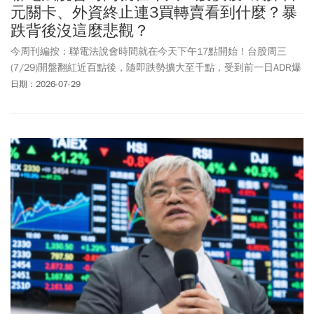
元關卡、外資終止連3買轉賣看到什麼？暴
跌背後沒這麼悲觀？
今周刊編按：聯電法說會時間就在今天下午17點開始！台股周三
(7/29)開盤翻紅近百點後，隨即跌勢擴大至千點，受到前一日ADR爆
殺9%，聯電周三(7/29)開盤一度下殺至104.5元，跌幅7.93%；力積
日期：2026-07-29
電(6770)、世界(5347)跌幅約3~7%。至於外資動向部分，外資由連3
天買超轉為賣超5965張，由於聯電將舉行法說會，外界關注將端出
什麼內容，是否會影響股價。分析師認為，此波修正主要反映市場
情緒，而非基本面轉弱，隨籌碼洗清後，股價已進入相對低檔區。