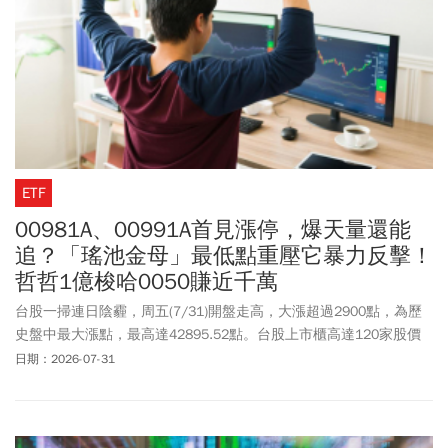
元、華邦電(2344)130元，力積電(6770)54.5元，旺宏(2337)100.5
元。此外，華碩(2357)810元漲停、緯穎(6669)5390元、欣興
(3037)787元、群聯(8299)也漲停1640元，群創(3481)45.5元成交量
36.3萬張，更是扣除ETF之外的個股第一名、國巨(2327)止血回魂一
字鎖漲停502元。觀察3大法人動向，外資買超675.53億元創史上第
10大，自營商賣超162.59億元，投信則是買超333.82億元。觀察台
股月線雖然是大黑K棒，但是也留了長下引線，雅虎奇摩新聞報導，
資深台股分析師許博傑指出，經歷出量殺盤後，今日無量直接包覆
ETF
衝破前3天高點，證明拉回僅是洗盤，週五量價結構反而是健康好現
象。許博傑預估，下周一大盤將先挑戰43436點跳空缺口，若能順利
00981A、00991A首見漲停，爆天量還能
封閉缺口，就靜待下彎的月線靠攏，若短期內未見連續放量扣關，
追？「瑤池金母」最低點重壓它暴力反擊！
台股預估會在42500點至43000點展開震盪打底。
哲哲1億梭哈0050賺近千萬
台股一掃連日陰霾，周五(7/31)開盤走高，大漲超過2900點，為歷
史盤中最大漲點，最高達42895.52點。台股上市櫃高達120家股價
漲停，包含聯發科(2454)、日月光控股(3711)、國巨(2327)、欣興
日期：2026-07-31
(3037)亮燈，台積電(2330)更一舉上漲180元、漲幅逾8%。關注ETF
市場，主動統一台股增長(00981A)開盤就達26.13元漲停，雖然曾一
度打開，但追價買盤踴躍，近午盤爆天量78萬張，另外00991A(主動