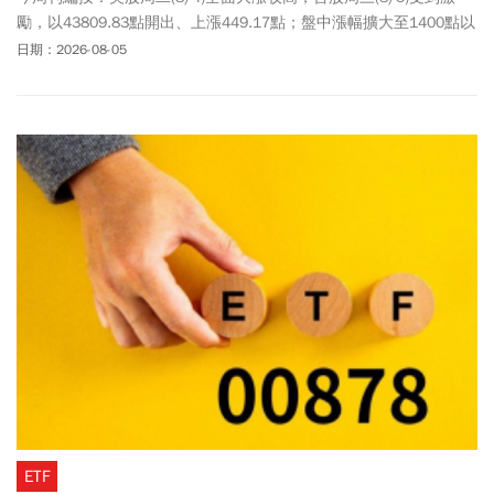
勵，以43809.83點開出、上漲449.17點；盤中漲幅擴大至1400點以
上，強勢重返44000大關。權值股方面全面回神，台積電(2330)開盤
日期：2026-08-05
大漲65元來到2385元、最高觸及2410元；聯發科(2454)漲230元、
4095元開出，最高觸及4125元，聯電(2303)則是129元開出、漲幅
逾3%。觀察三大法人4日籌碼動向，外資賣超57.32億元，連2賣，
自營商也同步減碼，賣超194.29億元，連8賣；投信則持續加碼，買
超252.7億元。由於外資連日出貨聯電，投信4日也由買轉賣，砍出
6380張，提款7.55億元。面對近期台股動盪，「股市老先覺」杜金
龍認為台股最危險的恐慌期已經過去，同時公開自己的操作策略，
建議投資人面對大盤應採取「低買高賣」隨時保留子彈，因應可能
出現「回馬槍」或「甩轎」。
ETF