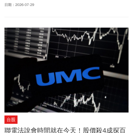
士、美光等重挫近10%，以及中國低成本AI模型等利空襲擊下，近午
日期：2026-07-29
盤加權指數跌破4萬點大關、回測半年線最低見39495點，下跌2107
點或5%，跌點再創盤中第3大。終場勉強收回4萬點之上、收
40039.18點，下跌1564.18點或3.76%，創史上收盤第七大跌點，成
交量重返兆元、來到1.08兆元。國安基金是否要進場護盤了？財政
部長莊翠雲在立院備詢時回應，台灣實體經濟表現仍相當亮眼，國
安基金幕僚將持續關注國際情勢及台股走勢，後續將依照國安基金
條例進行觀察與處理。法人指出，台股要看止跌訊號，須緊盯12周
RSI能否守穩50、周KD開口是否收斂，及40000－42000點支撐是否
實質跌破等3大關鍵指標，才能確認台股是否真正止穩。
台股
聯電法說會時間就在今天！股價殺4成探百